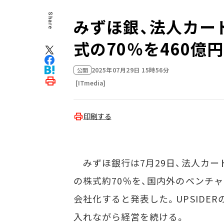
Share
みずほ銀、法人カード
式の70％を460億
2025年07月29日 15時56分
公開
[ITmedia]
印刷する
みずほ銀行は7月29日、法人カード「U
の株式約70％を、国内外のベンチャ
会社化すると発表した。UPSIDE
入れながら経営を続ける。