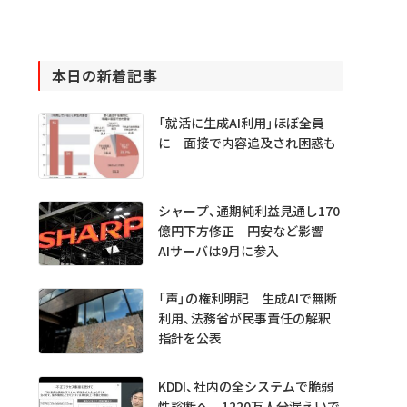
本日の新着記事
「就活に生成AI利用」ほぼ全員
に 面接で内容追及され困惑も
シャープ、通期純利益見通し170
億円下方修正 円安など影響
AIサーバは9月に参入
「声」の権利明記 生成AIで無断
利用、法務省が民事責任の解釈
指針を公表
KDDI、社内の全システムで脆弱
性診断へ 1220万人分漏えいで