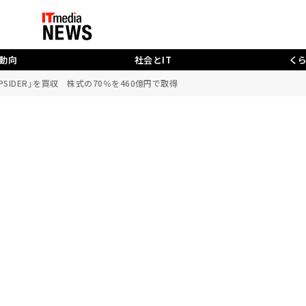
動向
社会とIT
く
SIDER」を買収 株式の70％を460億円で取得