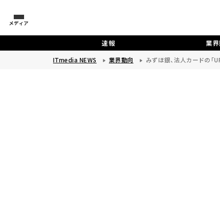
メディア
速報
業界
ITmedia NEWS
業界動向
みずほ銀、法人カードの「UP