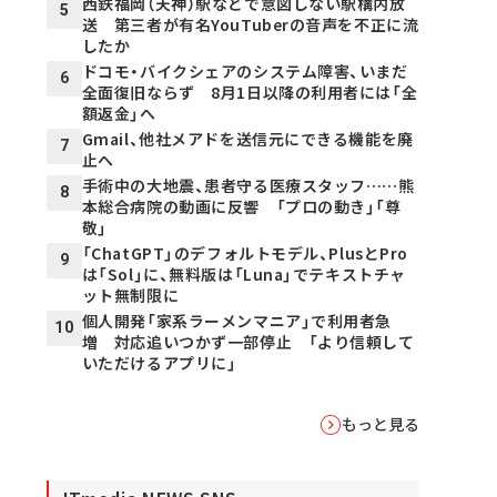
西鉄福岡（天神）駅などで意図しない駅構内放
5
送 第三者が有名YouTuberの音声を不正に流
したか
ドコモ・バイクシェアのシステム障害、いまだ
6
全面復旧ならず 8月1日以降の利用者には「全
額返金」へ
Gmail、他社メアドを送信元にできる機能を廃
7
止へ
手術中の大地震、患者守る医療スタッフ……熊
8
本総合病院の動画に反響 「プロの動き」「尊
敬」
「ChatGPT」のデフォルトモデル、PlusとPro
9
は「Sol」に、無料版は「Luna」でテキストチャ
ット無制限に
個人開発「家系ラーメンマニア」で利用者急
10
増 対応追いつかず一部停止 「より信頼して
いただけるアプリに」
もっと見る