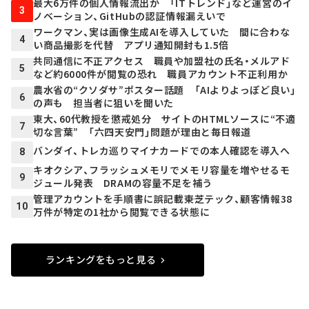
最大6万件の個人情報流出か 「ITトレンド」など運営のイ
3
ノベーション、GitHubの認証情報漏えいで
ワークマン、実は画像生成AIを導入していた 間に合わな
4
い商品撮影を代替 アプリ通知開封も1.5倍
共同通信に不正アクセス 職員や加盟社の氏名・メルアド
5
など約6000件が閲覧の恐れ 職員アカウント不正利用か
農水省の“クソダサ”ポスター話題 「AIよりよっぽど良い」
6
の声も 担当者に狙いを聞いた
東大、60代教授を懲戒処分 サイトのHTMLソースに“不適
7
切な言葉” 「六四天安門」問題が理由と毎日報道
バンダイ、トレカ巡りマイナカードでの本人確認を導入へ
8
キオクシア、フラッシュメモリでメモリ容量を増やせるモ
9
ジュール発表 DRAMの容量不足を補う
管理アカウントを手順書に誤記載――東芝テック、顧客情報38
10
万件が特定の1社から閲覧できる状態に
ランキングをもっと見る