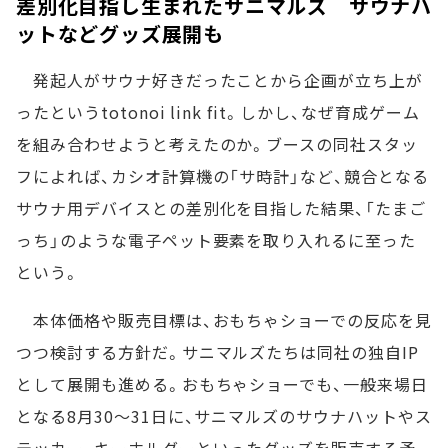
差別化目指し生まれたサニマルズ サウナハ
ットなどグッズ展開も
発起人がサウナ好きだったことから企画が立ち上が
ったというtotonoi link fit。しかし、なぜ育成ゲーム
を組み合わせようと考えたのか。ブースの同社スタッ
フによれば、カシオ計算機の「サ時計」など、競合となる
サウナ用デバイスとの差別化を目指した結果、「たまご
っち」のような電子ペット要素を取り入れるに至った
という。
本体価格や販売目標は、おもちゃショーでの反応を見
つつ検討する方針だ。サニマルズたちは同社の独自IP
として展開も進める。おもちゃショーでも、一般来場日
となる8月30～31日に、サニマルズのサウナハットやス
テッカー、キーホルダーといったグッズを販売する予