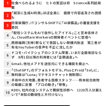
粒食べられるように ヒトの実証は初 Science系列誌掲
1
載
「就活に生成AI利用」ほぼ全員に 面接で内容追及され困惑
2
も
防衛装備庁、ITコンサルSHIFTに「AI装備品」の審査支援を
3
委託
「配信システムをAIで自作したアイドル」こと宮本佳林さ
4
ん、Cloudflare Workersの開発者イベントに登壇へ
西鉄福岡（天神）駅などで意図しない駅構内放送 第三者が
5
有名YouTuberの音声を不正に流したか
ドコモ・バイクシェアのシステム障害、いまだ全面復旧なら
6
ず 8月1日以降の利用者には「全額返金」へ
Gmail、他社メアドを送信元にできる機能を廃止へ
7
「ChatGPT」のデフォルトモデル、PlusとProは「Sol」に、
8
無料版は「Luna」でテキストチャット無制限に
手術中の大地震、患者守る医療スタッフ……熊本総合病院
9
の動画に反響 「プロの動き」「尊敬」
KDDI、社内の全システムで脆弱性診断へ 1220万人分漏え
10
いで「未知の脆弱性と片付けない」