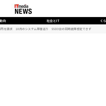
動向
社会とIT
く
0万円を請求 10月のシステム障害巡り SSD3台の同時故障想定できず