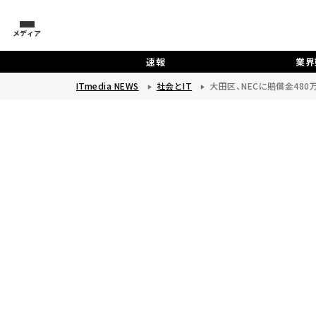
メディア
速報
業界
ITmedia NEWS
社会とIT
大田区、NECに賠償金48