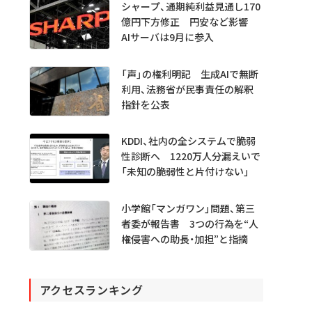
シャープ、通期純利益見通し170
億円下方修正 円安など影響
AIサーバは9月に参入
「声」の権利明記 生成AIで無断
利用、法務省が民事責任の解釈
指針を公表
KDDI、社内の全システムで脆弱
性診断へ 1220万人分漏えいで
「未知の脆弱性と片付けない」
小学館「マンガワン」問題、第三
者委が報告書 3つの行為を“人
権侵害への助長・加担”と指摘
アクセスランキング