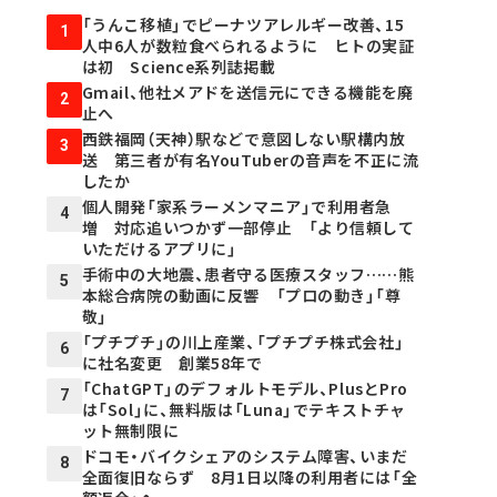
「うんこ移植」でピーナツアレルギー改善、15
1
人中6人が数粒食べられるように ヒトの実証
は初 Science系列誌掲載
Gmail、他社メアドを送信元にできる機能を廃
2
止へ
西鉄福岡（天神）駅などで意図しない駅構内放
3
送 第三者が有名YouTuberの音声を不正に流
したか
個人開発「家系ラーメンマニア」で利用者急
4
増 対応追いつかず一部停止 「より信頼して
いただけるアプリに」
手術中の大地震、患者守る医療スタッフ……熊
5
本総合病院の動画に反響 「プロの動き」「尊
敬」
「プチプチ」の川上産業、「プチプチ株式会社」
6
に社名変更 創業58年で
「ChatGPT」のデフォルトモデル、PlusとPro
7
は「Sol」に、無料版は「Luna」でテキストチャ
ット無制限に
ドコモ・バイクシェアのシステム障害、いまだ
8
全面復旧ならず 8月1日以降の利用者には「全