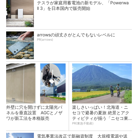
テスラが家庭用蓄電池の新モデル、「Powerwa
ll 3」を日本国内で販売開始
arrowsの頑丈さがとんでもないレベルに
PR(arrows)
外壁に穴を開けずに太陽光パ
楽しさいっぱい！北海道・ニ
ネルを垂直設置 AGCとノザ
セコで避暑の夏旅 絶景とアク
ワが新工法を本格販売
ティビティが揃う「ニセコ東...
PR(東急不動産)
電気事業法改正で新融資制度 大規模電源や送