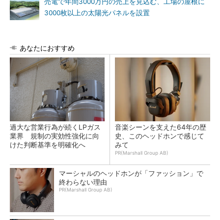
売電で年間3000万円の売上を見込む、工場の屋根に
3000枚以上の太陽光パネルを設置
あなたにおすすめ
過大な営業行為が続くLPガス
音楽シーンを支えた64年の歴
業界 規制の実効性強化に向
史、このヘッドホンで感じて
けた判断基準を明確化へ
みて
PR(Marshall Group AB)
マーシャルのヘッドホンが「ファッション」で
終わらない理由
PR(Marshall Group AB)