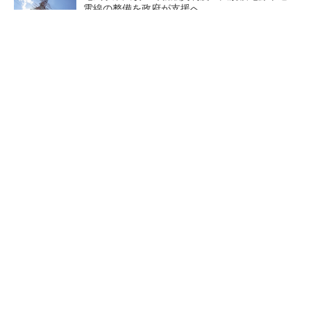
電線の整備を政府が支援へ
今後のFIT/FIP制度で支援する太陽光発電の類
型、地域社会との共生を条件に
原油調達先の多角化も検討、中東情勢を踏まえ
石油備蓄の在り方を見直しへ
応札不足が続く需給調整市場
テスラの家庭用蓄電池「Powe