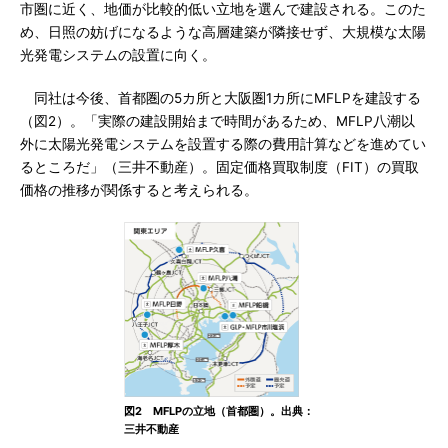
市圏に近く、地価が比較的低い立地を選んで建設される。このた
め、日照の妨げになるような高層建築が隣接せず、大規模な太陽
光発電システムの設置に向く。
同社は今後、首都圏の5カ所と大阪圏1カ所にMFLPを建設する
（図2）。「実際の建設開始まで時間があるため、MFLP八潮以
外に太陽光発電システムを設置する際の費用計算などを進めてい
るところだ」（三井不動産）。固定価格買取制度（FIT）の買取
価格の推移が関係すると考えられる。
図2 MFLPの立地（首都圏）。出典：
三井不動産