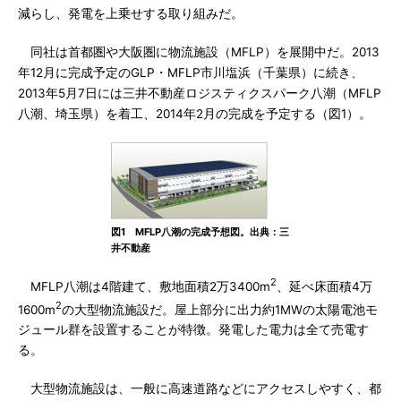
減らし、発電を上乗せする取り組みだ。
同社は首都圏や大阪圏に物流施設（MFLP）を展開中だ。2013
年12月に完成予定のGLP・MFLP市川塩浜（千葉県）に続き、
2013年5月7日には三井不動産ロジスティクスパーク八潮（MFLP
八潮、埼玉県）を着工、2014年2月の完成を予定する（図1）。
図1 MFLP八潮の完成予想図。出典：三
井不動産
2
MFLP八潮は4階建て、敷地面積2万3400m
、延べ床面積4万
2
1600m
の大型物流施設だ。屋上部分に出力約1MWの太陽電池モ
ジュール群を設置することが特徴。発電した電力は全て売電す
る。
大型物流施設は、一般に高速道路などにアクセスしやすく、都