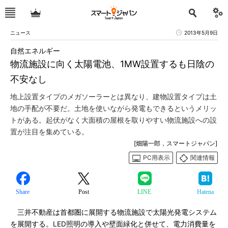
ニュース
2013年5月9日
自然エネルギー
物流施設に向く太陽電池、1MW設置するも日陰の
不安なし
地上設置タイプのメガソーラーとは異なり、建物設置タイプは土
地の手配が不要だ。土地を使いながら発電もできるというメリッ
トがある。起伏がなく大面積の屋根を取りやすい物流施設への設
置が注目を集めている。
[畑陽一郎，スマートジャパン]
PC用表示
関連情報
Share
Post
LINE
Hatena
三井不動産は首都圏に展開する物流施設で太陽光発電システム
を展開する。LED照明の導入や壁面緑化と併せて、電力消費量を