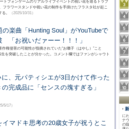
マートフォンゲームのリアルライブイベントの祝い花を巡るトラブ
sは、フラワースタンドや祝い花の制作を手掛けたフラスタ社が起こ
する。
（2025/10/31）
曲「Hunting Soul」がYouTubeで
突破 「お祝いだァーー！！！」
作権侵害の可能性が指摘されていた“お囃子（はやし）”こと
eで1000万再生を突破したことが分かった。コメント欄ではファンがシャウト
いに、元パティシエが3日かけて作った
きの完成品に「センスの塊すぎる」
」
5/5/17）
に
ナ
をイマドキ思考の20歳女子が祝うとこ
の
薄