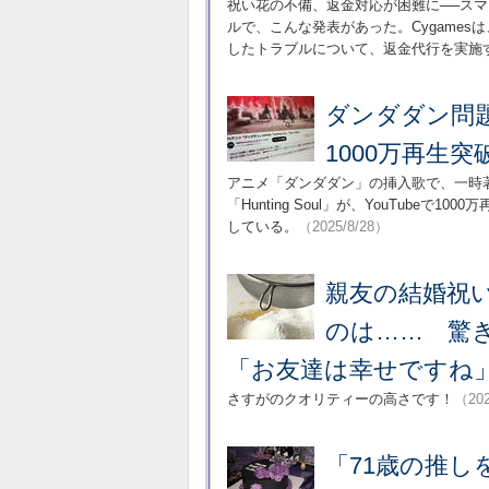
祝い花の不備、返金対応が困難に──ス
ルで、こんな発表があった。Cygame
したトラブルについて、返金代行を実施
ダンダダン問題の楽
1000万再生
アニメ「ダンダダン」の挿入歌で、一時著
「Hunting Soul」が、YouTub
している。
（2025/8/28）
親友の結婚祝
のは…… 驚
「お友達は幸せですね
さすがのクオリティーの高さです！
（202
「71歳の推し