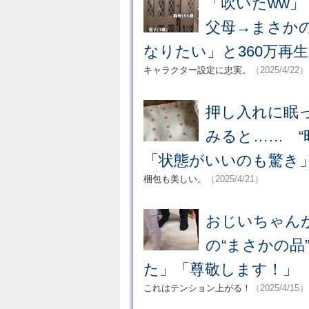
「吹いたww
父母→まさかの
なりたい」と360万再生
キャラクター設定に忠実。
（2025/4/22）
押し入れに眠っ
みると…… “
「状態がいいのも驚き
梱包も美しい。
（2025/4/21）
おじいちゃん
の“まさかの品
た」「尊敬します！」
これはテンション上がる！
（2025/4/15）