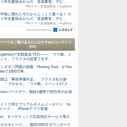
１年生夏休みからの「音楽教室」デビ...
PR(ヤマハ音楽振興会｜HugKum)
小学校に慣れた今だからじっくり選べる！ 小
１年生夏休みからの「音楽教室」デビ...
PR(ヤマハ音楽振興会｜HugKum)
Recommended by
のページをご覧のあなたにおすすめのコンテンツ
[PR]
ygamesが“全額返金”代行へ──「ウマ娘」イ
ント、フラスタの設置できず...
ンダダン問題の楽曲「Hunting Soul」がYou
ubeで1000万再...
原因は「事前準備不足」、フラスタ社が謝
 「プロセカ」「ウマ娘」イベントの“ス...
mixiバースデー」開始1週間で50万件のお祝
い
マイミク同士でリアルタイムメッセージ「mi
iトーク」 iPhoneアプリ登場
ixi、ターゲティング広告対応サービス導入
カカオトーク」、国内1000万ダウンロード