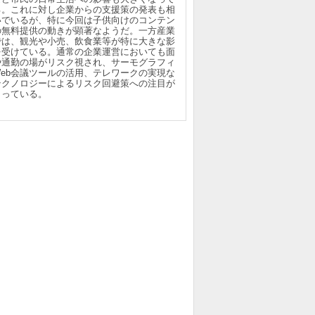
る。これに対し企業からの支援策の発表も相
いでいるが、特に今回は子供向けのコンテン
の無料提供の動きが顕著なようだ。一方産業
では、観光や小売、飲食業等が特に大きな影
を受けている。通常の企業運営においても面
や通勤の場がリスク視され、サーモグラフィ
Web会議ツールの活用、テレワークの実現な
テクノロジーによるリスク回避策への注目が
まっている。