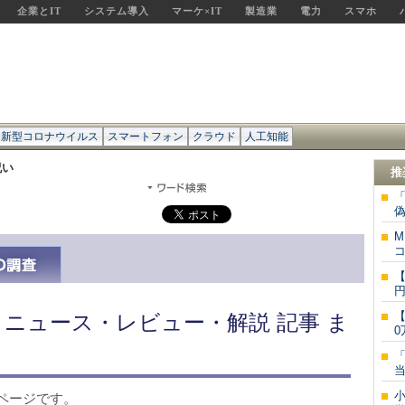
企業とIT
システム導入
マーケ×IT
製造業
電力
スマホ
新型コロナウイルス
スマートフォン
クラウド
人工知能
祝い
推
偽
M
コ
【
円
【
 ニュース・レビュー・解説 記事 ま
0
ページです。