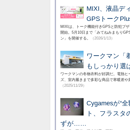
MIXI、液晶
GPSトークPlu
MIXIは、トーク機能付きGPSと防犯ブ
開始。5月10日まで「みてねみまもりG
ン」を開催する。
（2026/1/13）
ワークマン「
もしっかり選
ワークマンの冬物衣料が好調だ。電熱ヒータ
ズ、室内履きまで多彩な商品で寒暖差や
（2025/11/29）
Cygamesが
ト、フラスタ
ずが……