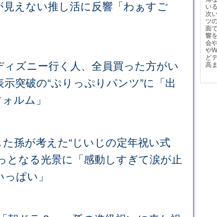
が見えない推し活に反響「わぁすご
い
次
ツ
面
響
会
や
ど
ディズニー行く人、全員買った方がい
高
万表示突破の“ぷりっぷりパンツ”に「出
フォルム」
した孫が考えた“じいじの定年祝い式
ゅっとなる光景に「感動しすぎて涙が止
いっぱい」