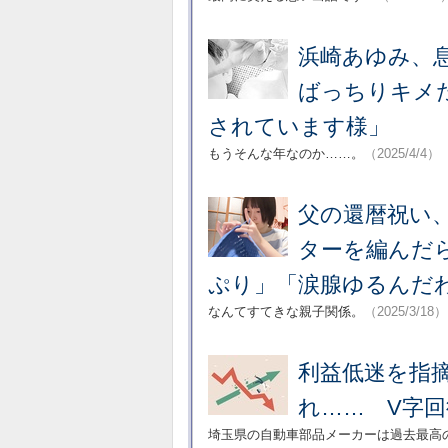
浜崎あゆみ、
ばっちりキメ
されています様」
もうそんな年なのか……。
（2025/4/4）
父の還暦祝い、
ターを編んだ
ぷり」「涙腺ゆるんだ
なんてすてきな親子関係。
（2025/3/18）
利益低迷を指
れ…… V字回
埼玉県の自動車部品メーカーは過去最高