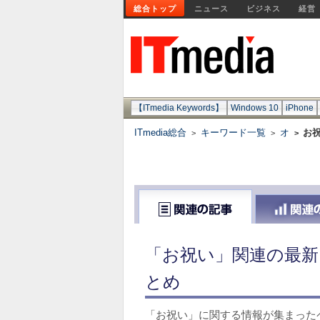
総合トップ
ニュース
ビジネス
経営
【ITmedia Keywords】
Windows 10
iPhone
ITmedia総合
キーワード一覧
オ
お
>
>
>
「お祝い」関連の最新
とめ
「お祝い」に関する情報が集まった