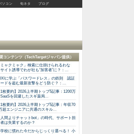
パソコン
旬ネタ
ブログ
奨コンテンツ（
TechTargetジャパン
提供）
「ミャクミャク」検索に仕掛けられるわな
サイト誘導でわが社も“加害者”に？：...
IXIに学ぶ「パスワードレス」の鉄則 認証
ードを盗む最新攻撃をどう防ぐ？：...
1枚要約】2026上半期トップ5記事：1200万
SaaSを回避したスギ薬局...
1枚要約】2026上半期トップ5記事：年収70
万超エンジニアに共通のスキル...
「人間よりチャットbot」の時代、サポート担
当者は失業するのか？
小学校に慣れた今だからじっくり選べる！ 小