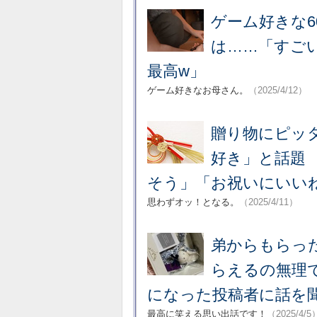
ゲーム好きな
は……「すご
最高w」
ゲーム好きなお母さん。
（2025/4/12）
贈り物にピッタ
好き」と話題
そう」「お祝いにいい
思わずオッ！となる。
（2025/4/11）
弟からもらっ
らえるの無理
になった投稿者に話を
最高に笑える思い出話です！
（2025/4/5