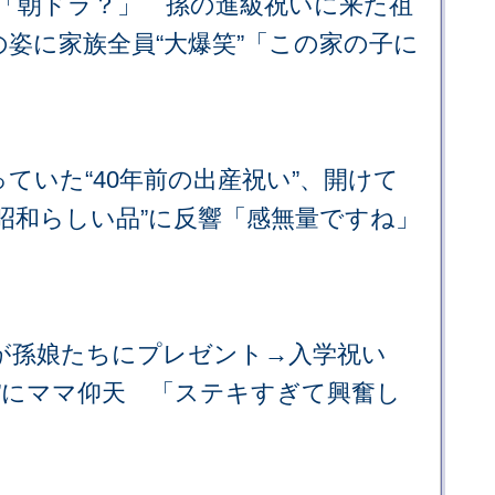
」「朝ドラ？」 孫の進級祝いに来た祖
姿に家族全員“大爆笑”「この家の子に
ていた“40年前の出産祝い”、開けて
昭和らしい品”に反響「感無量ですね」
」
が孫娘たちにプレゼント→入学祝い
”にママ仰天 「ステキすぎて興奮し