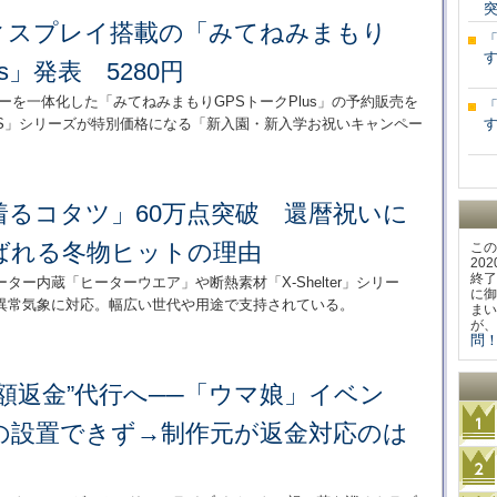
ディスプレイ搭載の「みてねみまもり
す
s」発表 5280円
ザーを一体化した「みてねみまもりGPSトークPlus」の予約販売を
PS」シリーズが特別価格になる「新入園・新入学お祝いキャンペー
す
着るコタツ」60万点突破 還暦祝いに
ばれる冬物ヒットの理由
この
20
終了
ー内蔵「ヒーターウエア」や断熱素材「X-Shelter」シリー
に御
異常気象に対応。幅広い世代や用途で支持されている。
まい
が、
問！
“全額返金”代行へ──「ウマ娘」イベン
の設置できず→制作元が返金対応のは