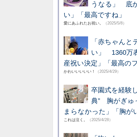
うなる」 底
い」「最高ですね」
愛にあふれたお祝い。
（2025/5/8）
「赤ちゃんと
い」 1360
産祝い決定」「最高の
かわいいいいい！
（2025/4/29）
卒園式を経験
典” 胸がぎ
まらなかった」「胸が
これは泣く。
（2025/4/28）