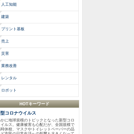
人工知能
建築
プリント基板
売上
災害
業務改善
レンタル
ロボット
HOTキーワード
新型コロナウイルス
わかに地球規模のトピックとなった新型コロ
ウイルス。健康被害も心配だが、全国規模で
臨時休校、マスクやトイレットペーパーの品
など市民の日常生活への影響も大きくなって