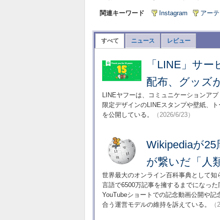
関連キーワード
Instagram
アーテ
すべて
ニュース
レビュー
「LINE」サ
配布、グッズ
LINEヤフーは、コミュニケーションアプ
限定デザインのLINEスタンプや壁紙、
を公開している。
（2026/6/23）
Wikipedi
が繋いだ「人
世界最大のオンライン百科事典として知られる
言語で6500万記事を擁するまでになっ
YouTubeショートでの記念動画公開や
合う運営モデルの維持を訴えている。
（2