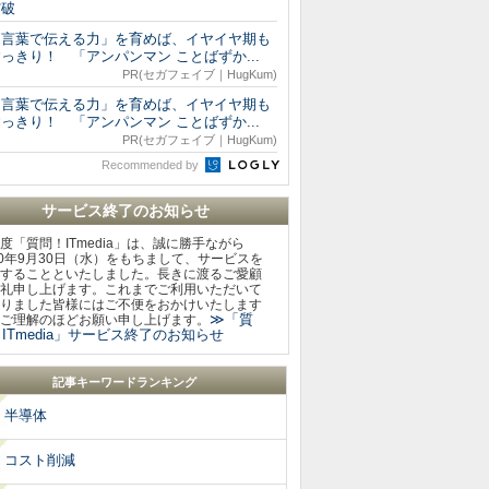
突破
「言葉で伝える力」を育めば、イヤイヤ期も
っきり！ 「アンパンマン ことばずか...
PR(セガフェイブ｜HugKum)
「言葉で伝える力」を育めば、イヤイヤ期も
っきり！ 「アンパンマン ことばずか...
PR(セガフェイブ｜HugKum)
Recommended by
サービス終了のお知らせ
度「質問！ITmedia」は、誠に勝手ながら
20年9月30日（水）をもちまして、サービスを
することといたしました。長きに渡るご愛顧
礼申し上げます。これまでご利用いただいて
りました皆様にはご不便をおかけいたします
≫「質
ご理解のほどお願い申し上げます。
ITmedia」サービス終了のお知らせ
記事キーワードランキング
半導体
コスト削減