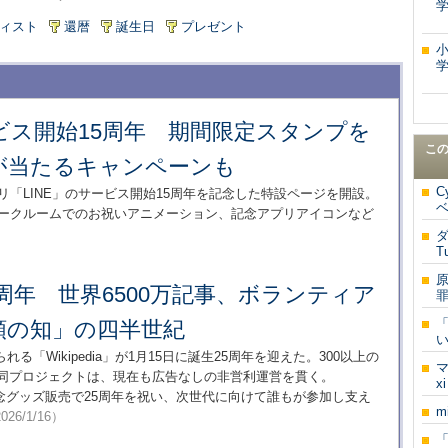
学
ィスト
還暦
誕生日
プレゼント
学
ービス開始15周年 期間限定スタンプを
こ
が当たるキャンペーンも
C
リ「LINE」のサービス開始15周年を記念した特設ページを開設。
ベ
トークルームでのお祝いアニメーション、記念アプリアイコンなど
ダ
T
aが25周年 世界6500万記事、ボランティア
罪
「
類の知」の四半世紀
「Wikipedia」が1月15日に誕生25周年を迎えた。300以上の
た同プロジェクトは、現在も広告なしの非営利運営を貫く。
x
記念グッズ販売で25周年を祝い、次世代に向けて誰もが参加し支え
m
026/1/16）
「