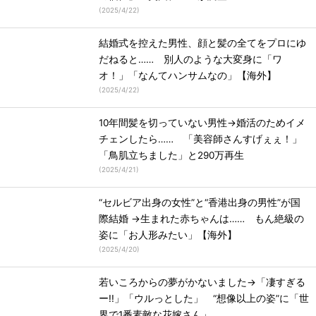
(
2025/4/22
)
結婚式を控えた男性、顔と髪の全てをプロにゆ
だねると…… 別人のような大変身に「ワ
オ！」「なんてハンサムなの」【海外】
(
2025/4/22
)
10年間髪を切っていない男性→婚活のためイメ
チェンしたら…… 「美容師さんすげぇぇ！」
「鳥肌立ちました」と290万再生
(
2025/4/21
)
“セルビア出身の女性”と“香港出身の男性”が国
際結婚 →生まれた赤ちゃんは…… もん絶級の
姿に「お人形みたい」【海外】
(
2025/4/20
)
若いころからの夢がかないました→「凄すぎる
ー!!」「ウルっとした」 “想像以上の姿”に「世
界で1番素敵な花嫁さん」