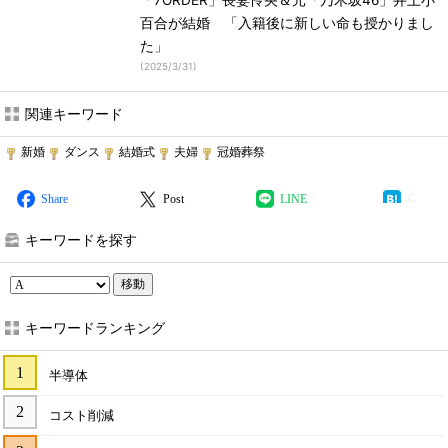
「7ORDER」長妻怜央＆元「乃木坂46」井上小
百合が結婚 「入籍後に新しい命も授かりまし
た」
(
2025/3/31
)
関連キーワード
新婚
ダンス
結婚式
夫婦
冠婚葬祭
Share
Post
LINE
キーワードを探す
移動
キーワードランキング
半導体
コスト削減