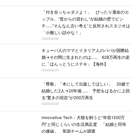
「付き合っちゃダメよ！」 ぴったり運命のカ
ップル、“昔からの習わし”が結婚の壁でピン
チ……“そんなん古い考え”と反対されスタジオは
「小難しい話やな！」
(
2025/4/29
)
キューバ人のママとイタリア人のパパが国際結
婚→その間に生まれたのは…… 628万再生の姿
に「ほんっとうにステキ」【海外】
(
2025/4/27
)
「尊敬」「本にして出版してほしい」 20歳で
結婚した2人→20年後…… 予想をはるかに上回
る“驚きの現在”が200万再生
(
2025/4/23
)
Innovative Tech：犬猫を飼うと“年収1300万
円”と同じくらいの生活満足度 「結婚と同等
の価値」 英国チームが調査