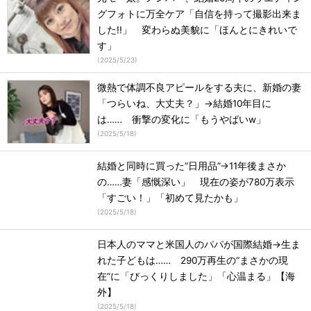
グフォトに万全ケア「自信を持って撮影出来ま
した!!」 変わらぬ美貌に「ほんとにきれいで
す」
(
2025/5/23
)
微熱で体調不良アピールをする夫に、新婚の妻
「つらいね、大丈夫？」→結婚10年目に
は…… 衝撃の変化に「もうやばいw」
(
2025/5/18
)
結婚と同時に買った“日用品”→11年後まさか
の……妻「感慨深い」 現在の姿が780万表示
「すごい！」「初めて見たかも」
(
2025/5/18
)
日本人のママと米国人のパパが国際結婚→生ま
れた子どもは…… 290万再生の“まさかの現
在”に「びっくりしました」「心温まる」【海
外】
(
2025/5/18
)