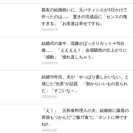
親友の結婚祝いに、元パティシエが3日かけて
作ったのは…… 驚きの完成品に「センスの塊
すぎる」「お友達は幸せですね」
(
2025/5/17
)
結婚式の途中、花嫁がばっさりカット→15分
後…… 「ええええ！」会場騒然の仕上がりに
「感動」「惚れ直しちゃう」
(
2025/5/11
)
結婚15年目、夫が「やっぱり妻しかいない」と
感じた“光景”が話題 「朝からいいもの見られ
た」「すごいな～」
(
2025/5/8
)
「え！」 元和食料理人の夫、結婚前に義母の
胃袋もつかんだ“ご飯17食”に「ホントに神です
ね!!」
(
2025/5/8
)