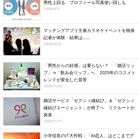
男性上回る プロフィール写真使い回しも
(
2026/4/7
)
マッチングアプリ主催カラオケイベントを独身
記者が体験 結果は……
(
2026/3/24
)
「男性からの好感」は要らない？ 「婚活リッ
プ」→「飲み会リップ」へ 2025年のコスメト
レンドが変化した背景
(
2025/11/20
)
婚活サービス「ゼクシィ縁結び」＆「ゼクシィ
縁結びエージェント」が終了へ リクルートが
発表
(
2025/11/17
)
小寺信良のIT大作戦：「AI恋人」はどこまでア