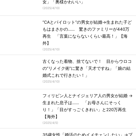
女」「奥様かわいい」
(
2025/4/10
)
“CAとパイロット”の男女が結婚→生まれた子ど
もはまさかの…… 驚きのファミリーが440万
再生 「言葉にならないくらい最高！」【海
外】
(
2025/4/10
)
古くなった着物、捨てないで！ 目からウロコ
の“リメイク術”に驚き「天才ですね」「娘の結
婚式これで行きたい！」
(
2025/4/10
)
フィリピン人とナイジェリア人の男女が結婚 →
生まれた息子は…… 「お母さんにそっく
り！」「目がすっごくきれい」と220万再生
【海外】
(
2025/4/5
)
35歳女性「婚活のためイメチェンしたい」→プ