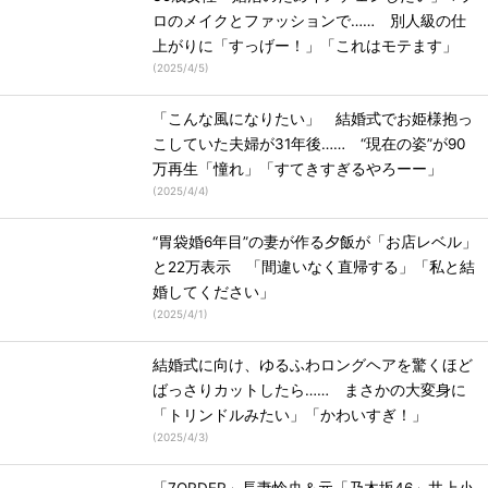
ロのメイクとファッションで…… 別人級の仕
上がりに「すっげー！」「これはモテます」
(
2025/4/5
)
「こんな風になりたい」 結婚式でお姫様抱っ
こしていた夫婦が31年後…… “現在の姿”が90
万再生「憧れ」「すてきすぎるやろーー」
(
2025/4/4
)
“胃袋婚6年目”の妻が作る夕飯が「お店レベル」
と22万表示 「間違いなく直帰する」「私と結
婚してください」
(
2025/4/1
)
結婚式に向け、ゆるふわロングヘアを驚くほど
ばっさりカットしたら…… まさかの大変身に
「トリンドルみたい」「かわいすぎ！」
(
2025/4/3
)