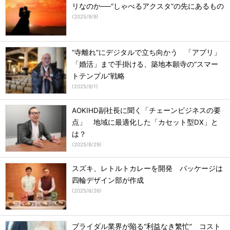
リなのか──“しゃべるアクスタ”の先にあるもの
(
2025/9/9
)
“寺離れ”にデジタルで立ち向かう 「アプリ」
「婚活」まで手掛ける、築地本願寺の“スマー
トテンプル”戦略
(
2025/9/1
)
AOKIHD副社長に聞く「チェーンビジネスの要
点」 地域に最適化した「カセット型DX」と
は？
(
2025/8/29
)
スズキ、レトルトカレーを開発 パッケージは
四輪デザイン部が作成
(
2025/6/26
)
ブライダル業界が陥る“利益なき繁忙” コスト