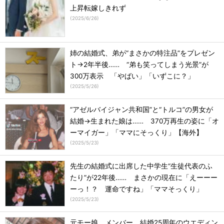
上昇転嫁しきれず
(
2025/6/26
)
姉の結婚式、弟が“まさかの特注品”をプレゼン
ト→2年半後…… “弟も笑ってしまう光景”が
300万表示 「やばい」「いずこに？」
(
2025/5/26
)
“アゼルバイジャン共和国”と“トルコ”の男女が
結婚→生まれた娘は…… 370万再生の姿に「オ
ーマイガー」「ママにそっくり」【海外】
(
2025/5/23
)
先生の結婚式に出席した中学生“生徒代表のふ
たり”が22年後…… まさかの現在に「えーーー
ーっ！？ 運命ですね」「ママそっくり」
(
2025/5/23
)
元モー娘。メンバー、結婚25周年のウエディン