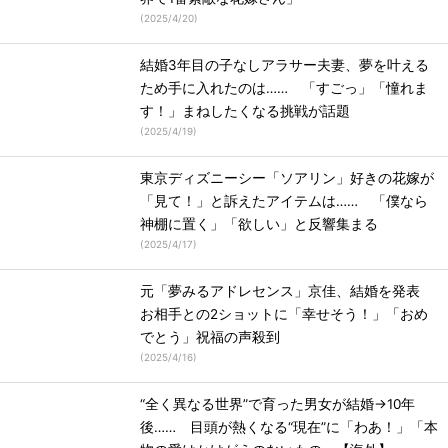
(
2025/4/20
)
結婚3年目の子なしアラサー夫妻、夢を叶える
ため手に入れたのは…… 「すごっ」「憧れま
す！」まねしたくなる挑戦が話題
(
2025/4/19
)
東京ディズニーシー「ソアリン」好きの花嫁が
「見て！」と訴えたアイテムは…… 「僕なら
神棚に置く」「欲しい」と反響集まる
(
2025/4/17
)
元「夢みるアドレセンス」京佳、結婚を発表
お相手との2ショットに「幸せそう！」「おめ
でとう」祝福の声殺到
(
2025/4/16
)
“全く異なる世界”で育った男女が結婚→10年
後…… 目頭が熱くなる“現在”に「わあ！」「本