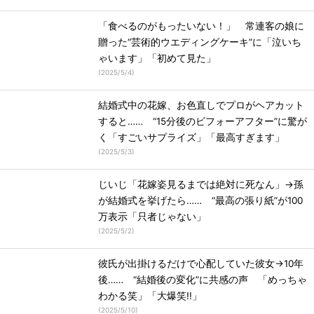
「食べるのがもったいない！」 常連客の娘に
贈った“芸術的ウエディングケーキ”に「泣いち
ゃいます」「初めて見た」
(
2025/5/4
)
結婚式中の花嫁、お色直しでプロがヘアカット
すると…… “15分後のビフォーアフター”に驚が
く「すごいサプライズ」「最高すぎます」
(
2025/5/3
)
じいじ「花嫁姿見るまでは絶対に死なん」→孫
が結婚式を挙げたら…… “最高の張り紙”が100
万表示「只者じゃない」
(
2025/5/2
)
彼氏が出掛けるだけで心配していた彼女→10年
後…… “結婚後の変化”に共感の声 「めっちゃ
わかる笑」「大爆笑!!」
(
2025/5/10
)