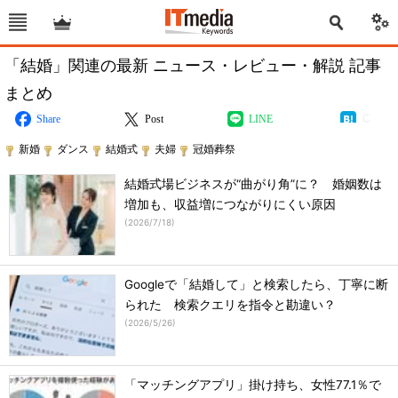
「結婚」関連の最新 ニュース・レビュー・解説 記事
まとめ
Share
Post
LINE
新婚
ダンス
結婚式
夫婦
冠婚葬祭
結婚式場ビジネスが“曲がり角”に？ 婚姻数は
増加も、収益増につながりにくい原因
(
2026/7/18
)
Googleで「結婚して」と検索したら、丁寧に断
られた 検索クエリを指令と勘違い？
(
2026/5/26
)
「マッチングアプリ」掛け持ち、女性77.1％で