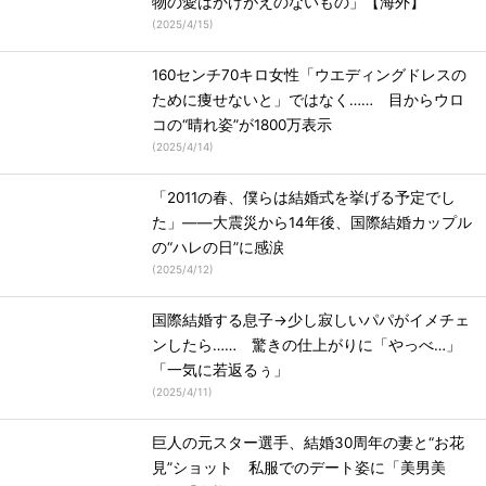
物の愛はかけがえのないもの」【海外】
(
2025/4/15
)
160センチ70キロ女性「ウエディングドレスの
ために痩せないと」ではなく…… 目からウロ
コの“晴れ姿”が1800万表示
(
2025/4/14
)
「2011の春、僕らは結婚式を挙げる予定でし
た」――大震災から14年後、国際結婚カップル
の“ハレの日”に感涙
(
2025/4/12
)
国際結婚する息子→少し寂しいパパがイメチェ
ンしたら…… 驚きの仕上がりに「やっべ…」
「一気に若返るぅ」
(
2025/4/11
)
巨人の元スター選手、結婚30周年の妻と“お花
見”ショット 私服でのデート姿に「美男美