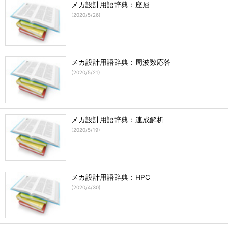
メカ設計用語辞典：座屈
(
2020/5/26
)
メカ設計用語辞典：周波数応答
(
2020/5/21
)
メカ設計用語辞典：連成解析
(
2020/5/19
)
メカ設計用語辞典：HPC
(
2020/4/30
)