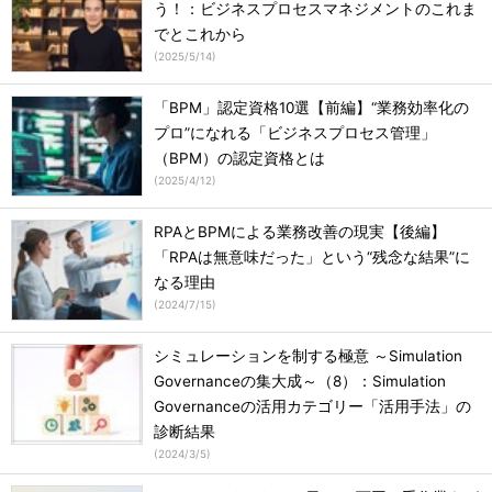
う！：ビジネスプロセスマネジメントのこれま
でとこれから
(
2025/5/14
)
「BPM」認定資格10選【前編】“業務効率化の
プロ”になれる「ビジネスプロセス管理」
（BPM）の認定資格とは
(
2025/4/12
)
RPAとBPMによる業務改善の現実【後編】
「RPAは無意味だった」という“残念な結果”に
なる理由
(
2024/7/15
)
シミュレーションを制する極意 ～Simulation
Governanceの集大成～（8）：Simulation
Governanceの活用カテゴリー「活用手法」の
診断結果
(
2024/3/5
)