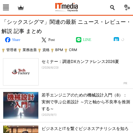
「シックスシグマ」関連の最新 ニュース・レビュー・
解説 記事 まとめ
Share
Post
LINE
管理者
業務改善
資格
BPM
CRM
セミナー：調達DXカンファレンス2026夏
(
2026/6/23
)
若手エンジニアのための機械設計入門（8）：
実例で学ぶ公差設計 ～穴と軸から不良率を推測
する～
(
2025/9/1
)
ビジネスとITを繋ぐビジネスアナリシスを知ろ