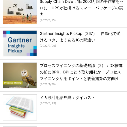
Supply Chain Dive：1日2000万回の手作業をゼ
ロに UPSが仕掛けるスマートパッケージの実
力
(
2023/3/15
)
Gartner Insights Pickup（267）：自動化で避
けるべき、よくある10の間違い
(
2022/7/29
)
プロセスマイニングの基礎知識（2）：DX推進
の前にBPR、BPIにどう取り組むか プロセス
マイニング活用ポイントと改善施策の方向性
(
2022/1/20
)
メカ設計用語辞典：ダイカスト
(
2020/5/29
)