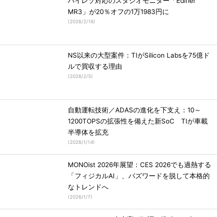
ハイレゾ対応のスタジオモニター「Edifier
MR3」が20％オフの1万1983円に
(
2026/2/16
)
NS以来の大型案件：TIがSilicon Labsを75億ド
ルで買収する理由
(
2026/2/5
)
自動運転技術／ADASの進化を下支え：10～
1200TOPSの拡張性を備えた新SoC TIが車載
半導体を拡充
(
2026/1/14
)
MONOist 2026年展望：CES 2026でも過熱する
「フィジカルAI」、バズワードを脱して本格的
なトレンドへ
(
2026/1/7
)