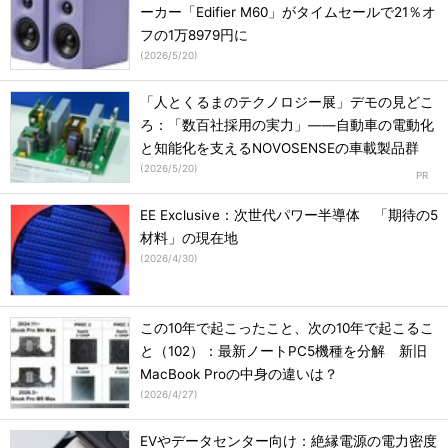
ーカー「Edifier M60」がタイムセールで21％オ
フの1万8979円に
(
2026/5/20
)
「人とくるまのテクノロジー展」デモの見どこ
ろ：「数百社採用の実力」――自動車の電動化
と知能化を支えるNOVOSENSEの車載製品群
(
2026/5/20
)
EE Exclusive：次世代パワー半導体 「期待の5
材料」の現在地
(
2026/4/30
)
この10年で起こったこと、次の10年で起こるこ
と（102）：最新ノートPC5機種を分解 新旧
MacBook Proの中身の違いは？
(
2026/4/27
)
EVやデータセンター向け：絶縁電源の電力密度