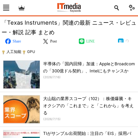
「Texas Instruments」関連の最新 ニュース・レビュ
ー・解説 記事 まとめ
Share
Post
LINE
人工知能
GPU
半導体の「国内回帰」加速：AppleとBroadcom
の「300億ドル契約」、Intelにもチャンスか
(
2026/7/16
)
大山聡の業界スコープ（102）：株価爆騰・キ
オクシアの「これまで」と「これから」を考え
る
(
2026/7/15
)
TIがサンプル出荷開始：注目の「EIS」採用バ