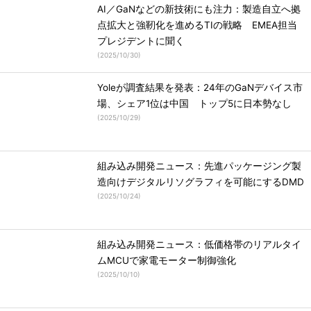
AI／GaNなどの新技術にも注力：製造自立へ拠
点拡大と強靭化を進めるTIの戦略 EMEA担当
プレジデントに聞く
(
2025/10/30
)
Yoleが調査結果を発表：24年のGaNデバイス市
場、シェア1位は中国 トップ5に日本勢なし
(
2025/10/29
)
組み込み開発ニュース：先進パッケージング製
造向けデジタルリソグラフィを可能にするDMD
(
2025/10/24
)
組み込み開発ニュース：低価格帯のリアルタイ
ムMCUで家電モーター制御強化
(
2025/10/10
)