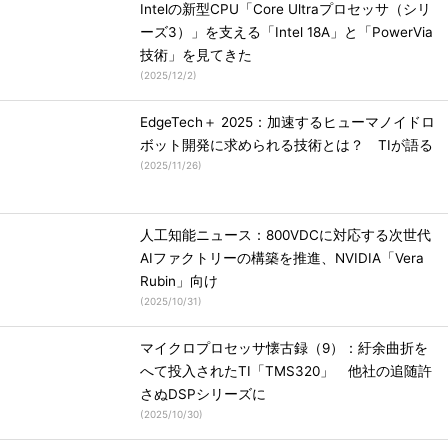
Intelの新型CPU「Core Ultraプロセッサ（シリ
ーズ3）」を支える「Intel 18A」と「PowerVia
技術」を見てきた
(
2025/12/2
)
EdgeTech＋ 2025：加速するヒューマノイドロ
ボット開発に求められる技術とは？ TIが語る
(
2025/11/26
)
人工知能ニュース：800VDCに対応する次世代
AIファクトリーの構築を推進、NVIDIA「Vera
Rubin」向け
(
2025/10/31
)
マイクロプロセッサ懐古録（9）：紆余曲折を
へて投入されたTI「TMS320」 他社の追随許
さぬDSPシリーズに
(
2025/10/30
)