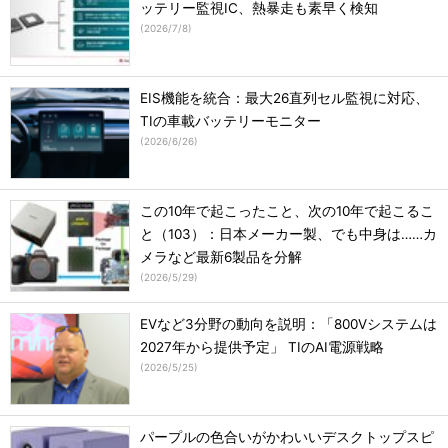
ッテリー監視IC、熱暴走も素早く検知
(
2026/7/8
)
EIS機能を統合：最大26直列セル監視に対応、
TIの車載バッテリーモニター
(
2026/6/26
)
この10年で起こったこと、次の10年で起こるこ
と（103）：日本メーカー製、でも中身は……カ
メラなど最新6製品を分解
(
2026/5/29
)
EVなど3分野の動向を説明：「800Vシステムは
2027年から提供予定」 TIのAI電源戦略
(
2026/5/25
)
パープルの色合いがかわいいデスクトップスピ