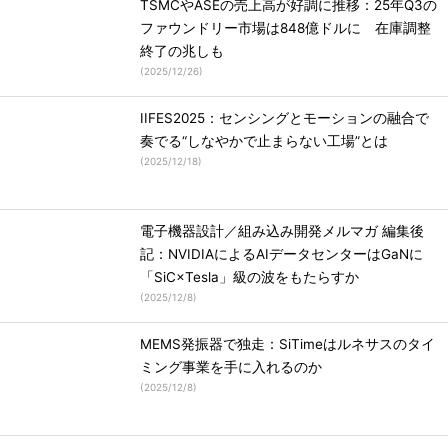
TSMCやASEの売上高が好調に推移：25年Q3の
ファウンドリー市場は848億ドルに 在庫調整
終了の兆しも
(
2025/12/26
)
IIFES2025：センシングとモーションの融合で
奏でる“しなやかで止まらない工場”とは
(
2025/12/18
)
電子機器設計／組み込み開発メルマガ 編集後
記：NVIDIAによるAIデータセンターはGaNに
「SiC×Tesla」級の波をもたらすか
(
2025/12/8
)
MEMS発振器で独走：SiTimeはルネサスのタイ
ミング事業を手に入れるのか
(
2025/12/8
)