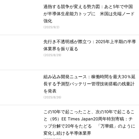
過熱する競争が変える勢力図：あと5年で中国
が半導体生産能力トップに 米国は先端ノード
強化
(
2025/9/2
)
先行き不透明感が際立つ：2025年上半期の半導
体業界を振り返る
(
2025/8/29
)
組み込み開発ニュース：稼働時間を最大30％延
長する予測型バッテリー管理技術搭載の残量計
を発表
(
2025/8/26
)
この10年で起こったこと、次の10年で起こるこ
と（95）EE Times Japan20周年特別寄稿：チ
ップ分解で20年をたどる 「万華鏡」のように
変化し続ける半導体業界