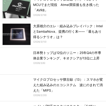
MCUでまだ現役 Atmel買収後も生き残った
「AVR8」
(
2026/3/18
)
大原雄介のエレ・組み込みプレイバック：Intel
とSambaNova、提携の行く末――「最もあり
得るシナリオ」は？
(
2026/3/10
)
日本勢トップは12位のソニー：25年Q4の半導
体企業ランキング、キオクシアが13位に上昇
(
2026/3/6
)
マイクロプロセッサ懐古録（13）：スマホが変
えた組み込みのエコシステム 波にのまれて消
えた「MIPS」
(
2026/2/20
)