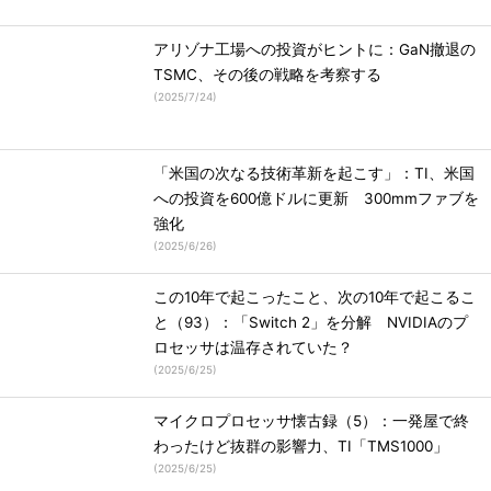
アリゾナ工場への投資がヒントに：GaN撤退の
TSMC、その後の戦略を考察する
(
2025/7/24
)
「米国の次なる技術革新を起こす」：TI、米国
への投資を600億ドルに更新 300mmファブを
強化
(
2025/6/26
)
この10年で起こったこと、次の10年で起こるこ
と（93）：「Switch 2」を分解 NVIDIAのプ
ロセッサは温存されていた？
(
2025/6/25
)
マイクロプロセッサ懐古録（5）：一発屋で終
わったけど抜群の影響力、TI「TMS1000」
(
2025/6/25
)