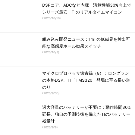
DSPコア、ADCなど内蔵：演算性能30%向上で
シリーズ最安 TIのリアルタイムマイコン
(
2025/10/10
)
組み込み開発ニュース：1mTの低磁界を検出可
能な高感度ホール効果スイッチ
(
2025/10/3
)
マイクロプロセッサ懐古録（8）：ロングラン
の本格DSP、TI「TMS320」登場に至る長い道
のり
(
2025/9/30
)
過大容量のバッテリーが不要に：動作時間30%
延長、独自の予測技術を備えたTIのバッテリー
残量計
(
2025/9/8
)