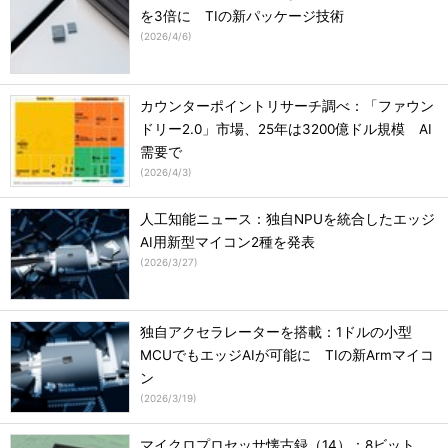
を3倍に TIの新パッケージ技術
(
2026/4/6
)
カウンターポイントリサーチ調べ：「ファウン
ドリー2.0」市場、25年は3200億ドル規模 AI
需要で
(
2026/4/3
)
人工知能ニュース：独自NPUを統合したエッジ
AI用新型マイコン2種を発表
(
2026/3/27
)
独自アクセラレーターを搭載：1ドルの小型
MCUでもエッジAIが可能に TIの新Armマイコ
ン
(
2026/3/19
)
マイクロプロセッサ懐古録（14）：8ビット