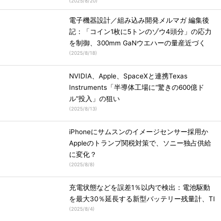
(
2025/8/20
)
電子機器設計／組み込み開発メルマガ 編集後
記：「コイン1枚に5トンのゾウ4頭分」の応力
を制御、300mm GaNウエハーの量産近づく
(
2025/8/18
)
NVIDIA、Apple、SpaceXと連携Texas
Instruments「半導体工場に“驚きの600億ド
ル”投入」の狙い
(
2025/8/13
)
iPhoneにサムスンのイメージセンサー採用か
Appleのトランプ関税対策で、ソニー独占供給
に変化？
(
2025/8/8
)
充電状態などを誤差1％以内で検出：電池駆動
を最大30％延長する新型バッテリー残量計、TI
(
2025/8/4
)