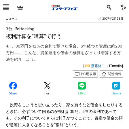
ニュース
2007年2月23日
3分LifeHacking
複利計算を“暗算”で行う
もし100万円を12％の金利で預けた場合、6年経つと資産は約200
万円……。こんな、資産運用や借金の概算をざっくり暗算する方
法を紹介しよう。
[
斎藤健二
，ITmedia]
PC用表示
関連情報
Share
Post
LINE
Hatena
投資をしようと思い立ったり、家を買うなど借金をしたりする
ときに、必ずついて回るのが複利計算だ。5％の金利であって
も、その利子についてさらに利子がつくことで、資産や借金の額
が急速に大きくなることを“複利”という。