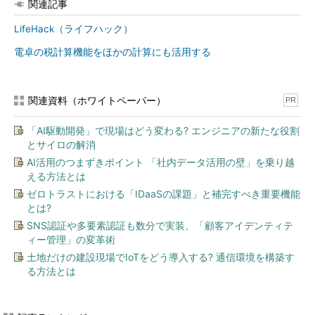
関連記事
LifeHack（ライフハック）
電卓の税計算機能をほかの計算にも活用する
関連資料（ホワイトペーパー）
PR
「AI駆動開発」で現場はどう変わる? エンジニアの新たな役割
とサイロの解消
AI活用のつまずきポイント 「社内データ活用の壁」を乗り越
える方法とは
ゼロトラストにおける「IDaaSの課題」と補完すべき重要機能
とは?
SNS認証や多要素認証も数分で実装、「顧客アイデンティテ
ィー管理」の変革術
土地だけの建設現場でIoTをどう導入する? 通信環境を構築す
る方法とは