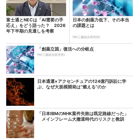
富士通とNECは「AI需要の手
日本の創薬力低下、その本当
応え」をどう語った？ 2026
の課題とは
年下半期の見通しを考察
PR(三菱総合研究所)
「創薬立国」復活への分岐点
PR(三菱総合研究所)
日本通運×アクセンチュアの124億円訴訟に学
ぶ、なぜ大規模開発は“燃える”のか
「日本IBMのNHK案件失敗は既定路線だった」
メインフレーム大撤退時代のリスクと教訓