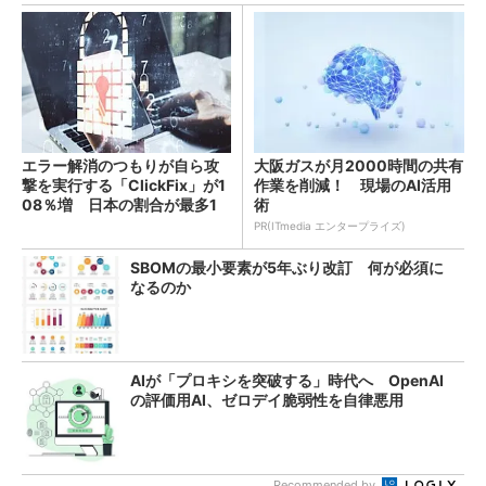
エラー解消のつもりが自ら攻
大阪ガスが月2000時間の共有
撃を実行する「ClickFix」が1
作業を削減！ 現場のAI活用
08％増 日本の割合が最多1
術
4％
PR(ITmedia エンタープライズ)
SBOMの最小要素が5年ぶり改訂 何が必須に
なるのか
AIが「プロキシを突破する」時代へ OpenAI
の評価用AI、ゼロデイ脆弱性を自律悪用
Recommended by