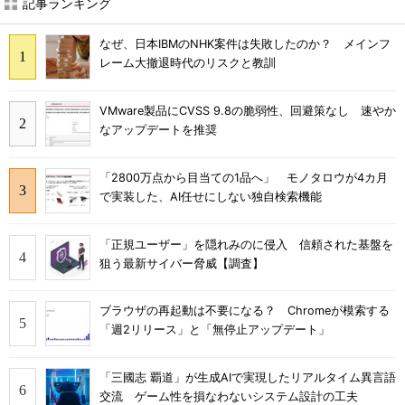
記事ランキング
なぜ、日本IBMのNHK案件は失敗したのか？ メインフ
レーム大撤退時代のリスクと教訓
VMware製品にCVSS 9.8の脆弱性、回避策なし 速やか
なアップデートを推奨
「2800万点から目当ての1品へ」 モノタロウが4カ月
で実装した、AI任せにしない独自検索機能
「正規ユーザー」を隠れみのに侵入 信頼された基盤を
狙う最新サイバー脅威【調査】
ブラウザの再起動は不要になる？ Chromeが模索する
「週2リリース」と「無停止アップデート」
「三國志 覇道」が生成AIで実現したリアルタイム異言語
交流 ゲーム性を損なわないシステム設計の工夫