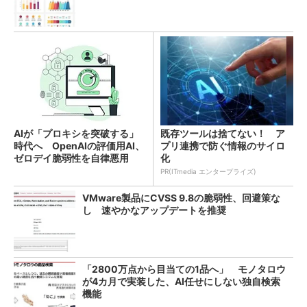
AIが「プロキシを突破する」
既存ツールは捨てない！ ア
時代へ OpenAIの評価用AI、
プリ連携で防ぐ情報のサイロ
ゼロデイ脆弱性を自律悪用
化
PR(ITmedia エンタープライズ)
VMware製品にCVSS 9.8の脆弱性、回避策な
し 速やかなアップデートを推奨
「2800万点から目当ての1品へ」 モノタロウ
が4カ月で実装した、AI任せにしない独自検索
機能