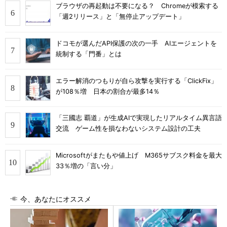
ブラウザの再起動は不要になる？ Chromeが模索する
「週2リリース」と「無停止アップデート」
ドコモが選んだAPI保護の次の一手 AIエージェントを
統制する「門番」とは
エラー解消のつもりが自ら攻撃を実行する「ClickFix」
が108％増 日本の割合が最多14％
「三國志 覇道」が生成AIで実現したリアルタイム異言語
交流 ゲーム性を損なわないシステム設計の工夫
Microsoftがまたもや値上げ M365サブスク料金を最大
33％増の「言い分」
今、あなたにオススメ