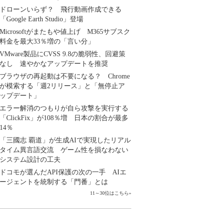
ドローンいらず？ 飛行動画作成できる
「Google Earth Studio」登場
Microsoftがまたもや値上げ M365サブスク
料金を最大33％増の「言い分」
VMware製品にCVSS 9.8の脆弱性、回避策
なし 速やかなアップデートを推奨
ブラウザの再起動は不要になる？ Chrome
が模索する「週2リリース」と「無停止ア
ップデート」
エラー解消のつもりが自ら攻撃を実行する
「ClickFix」が108％増 日本の割合が最多
14％
「三國志 覇道」が生成AIで実現したリアル
タイム異言語交流 ゲーム性を損なわない
システム設計の工夫
ドコモが選んだAPI保護の次の一手 AIエ
ージェントを統制する「門番」とは
11～30位はこちら
»