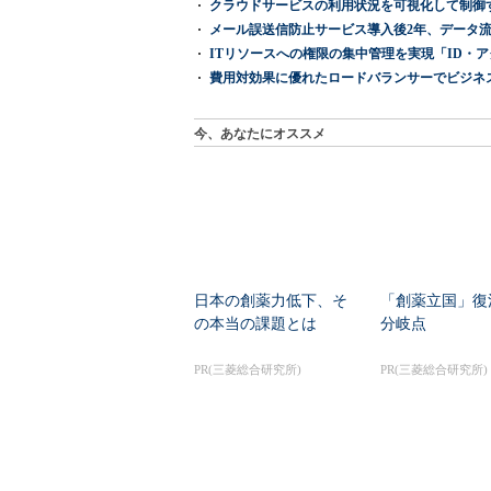
クラウドサービスの利用状況を可視化して制御する「次
メール誤送信防止サービス導入後2年、データ流
ITリソースへの権限の集中管理を実現「ID・アクセス管理 『I
費用対効果に優れたロードバランサーでビジネ
今、あなたにオススメ
日本の創薬力低下、そ
「創薬立国」復
の本当の課題とは
分岐点
PR(三菱総合研究所)
PR(三菱総合研究所)