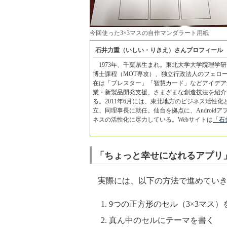
今回使った3×3マスの自作マンダラート用紙
石井力重（いしい・りきえ）さんプロフィール
1973年、千葉県生まれ。東北大学大学院理学
博士課程（MOT専攻）、独立行政法人のフェローを
在は「ブレスター」「智慧カード」などアイデア
業・新製品開発支援、さまざまな創造技法を紹介
る。2011年6月には、東北地方のビジネス活性
立、同理事長に就任。仙台を拠点に、Androi
ネスの活性化に尽力している。Webサイトは
「石
「ちょっと幸せになれるアプリ
実際には、以下の方法で進めていき
9つの正方形のセル（3×3マス）
真ん中のセルにテーマを書く