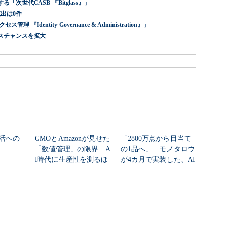
世代CASB 『Bitglass』」
出は0件
dentity Governance & Administration』」
スチャンスを拡大
活への
GMOとAmazonが見せた
「2800万点から目当て
「数値管理」の限界 A
の1品へ」 モノタロウ
I時代に生産性を測るほ
が4カ月で実装した、AI
ど現場が...
任せにしな...