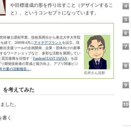
や目標達成の形を作り出すこと（デザインするこ
と）、というコンセプトになっています。
研究科修士課程卒業。技術系商社から東北大学大学院
経て、2009年4月に
アイデアプラント
を設立。現
創出支援ツールの企画開発、企業・団体向けの新事
するワークショップなど、多彩な活動を展開してい
化と震災復興を目指す「
Fandroid EAST JAPAN
」を設
dアプリ開発技術者の育成と能力向上、アプリ関連ビジ
井力重の活動報告」
。
石井さん近影
」を考えてみた
ました。
を書く