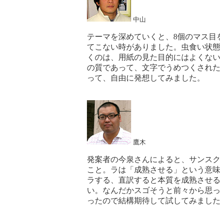
中山
テーマを深めていくと、8個のマス目
てこない時がありました。虫食い状
くのは、用紙の見た目的にはよくな
の質であって、文字でうめつくされ
って、自由に発想してみました。
鷹木
発案者の今泉さん
によると、サンス
こと。ラは「成熟させる」という意
ラする、直訳すると本質を成熟させ
い。なんだかスゴそうと前々から思
った
ので結構期待して試してみまし