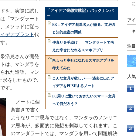
に
ドを、実際に試し
「アイデア発想実践記」バックナンバ
ー
回は「マンダラート
アイ
PR：アイデア創造名人が語る、文房具
し、メソッドに従っ
キ
と知的生産の関係
アイデアプラント
代
ます。
仲直りを手助け――マンダラートで考
注目
えた幸せになれるスマホアプリ
泉浩晃さんが開発
ちょっと幸せになれるスマホアプリを
ートは、マンダラを
考えてみた
けられた造語。マン
人気
こんな文具が欲しい――過去に出たア
た形をしたもので、
イデアをPUSHするノート
トです。
PC周りに置いておきたいスマート文具
ノートに個
って何だろう？
条書きで書く
ようなリニア思考ではなく、マンダラのノンリニ
ア思考が、多面的に発想を刺激してくれます。こ
のマンダラートでは、マンダラを用いて問題解決