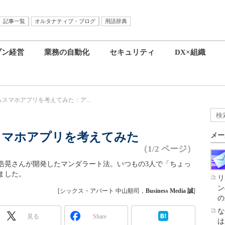
記事一覧
オルタナティブ・ブログ
用語辞典
ブン経営
業務の自動化
セキュリティ
DX×組織
スマホアプリを考えてみた：ア...
スマホアプリを考えてみた
メー
（1/2 ページ）
浩晃さんが開発したマンダラート法。いつもの3人で「ちょっ
ました。
リ
ン
[シックス・アパート 中山順司，
Business Media 誠
]
の
な
見る
Share
は