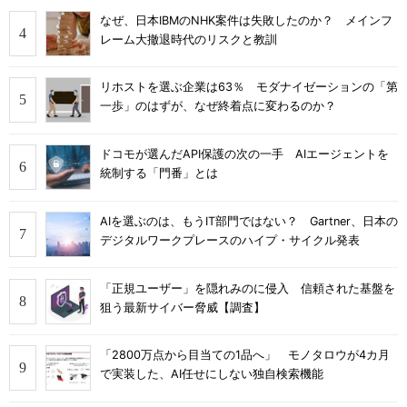
なぜ、日本IBMのNHK案件は失敗したのか？ メインフ
レーム大撤退時代のリスクと教訓
リホストを選ぶ企業は63％ モダナイゼーションの「第
一歩」のはずが、なぜ終着点に変わるのか？
ドコモが選んだAPI保護の次の一手 AIエージェントを
統制する「門番」とは
AIを選ぶのは、もうIT部門ではない？ Gartner、日本の
デジタルワークプレースのハイプ・サイクル発表
「正規ユーザー」を隠れみのに侵入 信頼された基盤を
狙う最新サイバー脅威【調査】
「2800万点から目当ての1品へ」 モノタロウが4カ月
で実装した、AI任せにしない独自検索機能