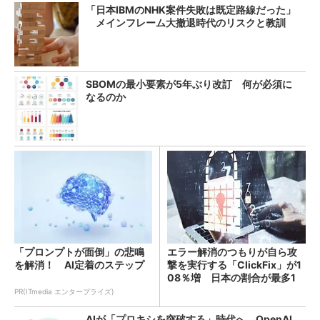
「日本IBMのNHK案件失敗は既定路線だった」
メインフレーム大撤退時代のリスクと教訓
SBOMの最小要素が5年ぶり改訂 何が必須に
なるのか
「プロンプトが面倒」の悲鳴
エラー解消のつもりが自ら攻
を解消！ AI定着のステップ
撃を実行する「ClickFix」が1
08％増 日本の割合が最多1
4％
PR(ITmedia エンタープライズ)
AIが「プロキシを突破する」時代へ OpenAI