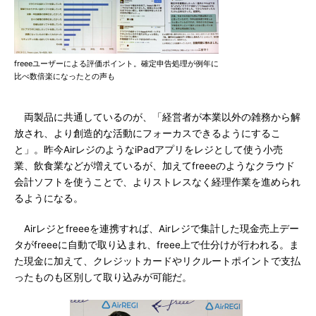
freeeユーザーによる評価ポイント。確定申告処理が例年に
比べ数倍楽になったとの声も
両製品に共通しているのが、「経営者が本業以外の雑務から解
放され、より創造的な活動にフォーカスできるようにするこ
と」。昨今AirレジのようなiPadアプリをレジとして使う小売
業、飲食業などが増えているが、加えてfreeeのようなクラウド
会計ソフトを使うことで、よりストレスなく経理作業を進められ
るようになる。
Airレジとfreeeを連携すれば、Airレジで集計した現金売上デー
タがfreeeに自動で取り込まれ、freee上で仕分けが行われる。ま
た現金に加えて、クレジットカードやリクルートポイントで支払
ったものも区別して取り込みが可能だ。