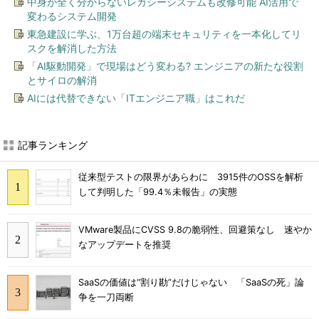
中身が全く分からないレガシーシステムも改修可能 AI活用で
変わるシステム開発
東急建設に学ぶ、1万台超の端末セキュリティを一本化してリ
スクを解消した方法
「AI駆動開発」で現場はどう変わる? エンジニアの新たな役割
とサイロの解消
AIには代替できない「ITエンジニア職」はこれだ
記事ランキング
従来型テストの限界があらわに 3915件のOSSを解析
して判明した「99.4％未報告」の実態
VMware製品にCVSS 9.8の脆弱性、回避策なし 速やか
なアップデートを推奨
SaaSの価値は“割り勘”だけじゃない 「SaaSの死」論
争を一刀両断