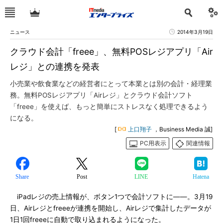
ニュース
2014年3月19日
クラウド会計「freee」、無料POSレジアプリ「Air
レジ」との連携を発表
小売業や飲食業などの経営者にとって本業とは別の会計・経理業
務。無料POSレジアプリ「Airレジ」とクラウド会計ソフト
「freee」を使えば、もっと簡単にストレスなく処理できるよう
になる。
[
上口翔子
，Business Media 誠]
PC用表示
関連情報
Share
Post
LINE
Hatena
iPadレジの売上情報が、ボタン1つで会計ソフトに――。3月19
日、Airレジとfreeeが連携を開始し、Airレジで集計したデータが
1日1回freeeに自動で取り込まれるようになった。