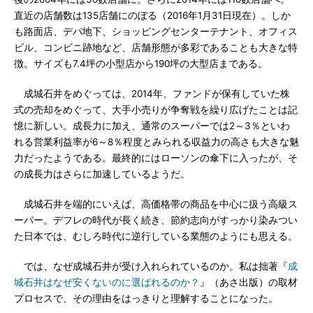
直近の店舗数は135店舗にのぼる（2016年1月31日現在）。しか
も路面店、デパ地下、ショッピングセンターテナント、オフィス
ビル、コンビニ跡地など、店舗形態が多彩であることも大きな特
徴。サイズも7.4坪の小型店から190坪の大型店まである。
成城石井をめぐっては、2014年、ファンドが保有していた株
式の売却をめぐって、大手小売りが争奪戦を繰り広げたことは記
憶に新しい。成長力に加え、通常のスーパーでは2～3％といわ
れる営業利益率が6～8％程度とみられる収益力の高さも大きな魅
力だったようである。最終的にはローソンの傘下に入ったが、そ
の成長力はさらに加速しているようだ。
成城石井を端的にいえば、高価格帯の商品を中心に扱う高級ス
ーパー。デフレの時代が長く続き、節約志向がすっかり染みつい
た日本では、むしろ時代に逆行している業態のようにも思える。
では、なぜ成城石井が受け入れられているのか。私は拙著『
成
城石井はなぜ安くないのに選ばれるのか？
』（あさ出版）の取材
プロセスで、その理由をはっきりと理解することになった。