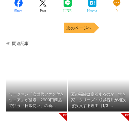
Share
Post
LINE
Hatena
0
次のページへ
関連記事
ワークマン「次世代ファン付き
夏の福袋は定着するのか すき
ウエア」が登場 2900円商品
家・タリーズ・成城石井が相次
で狙う「日常使い」の新...
ぎ投入する理由（1/3 ...