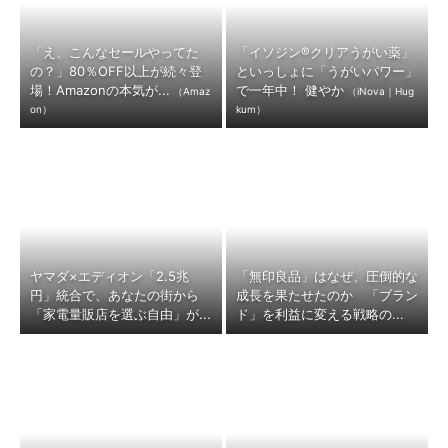
「え、こんなセールやってた
「イソジン®クリアうがい薬」
の？」80％OFF以上が続々登
といっしょに「うがいパワー」
場！Amazonの本気が...
で一年中！ 健やか
（Amaz
（iNova｜Hug
on）
kum）
ヤマダ×エディオン「2.5兆
「無印良品」はなぜ、圧倒的な
円」統合で、あなたの街から
成長を果たせたのか 「ブラン
「家電量販店を選ぶ自由」が...
ド」を利益に変える戦略の...