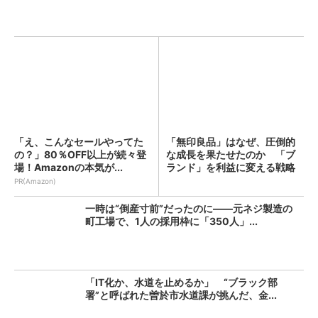
「え、こんなセールやってた
「無印良品」はなぜ、圧倒的
の？」80％OFF以上が続々登
な成長を果たせたのか 「ブ
場！Amazonの本気が...
ランド」を利益に変える戦略
の...
PR(Amazon)
一時は“倒産寸前”だったのに――元ネジ製造の
町工場で、1人の採用枠に「350人」...
「IT化か、水道を止めるか」 “ブラック部
署”と呼ばれた曽於市水道課が挑んだ、金...