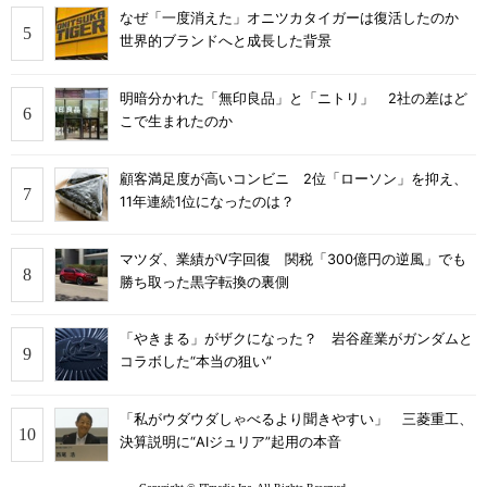
なぜ「一度消えた」オニツカタイガーは復活したのか
世界的ブランドへと成長した背景
明暗分かれた「無印良品」と「ニトリ」 2社の差はど
こで生まれたのか
顧客満足度が高いコンビニ 2位「ローソン」を抑え、
11年連続1位になったのは？
マツダ、業績がV字回復 関税「300億円の逆風」でも
勝ち取った黒字転換の裏側
「やきまる」がザクになった？ 岩谷産業がガンダムと
コラボした“本当の狙い”
「私がウダウダしゃべるより聞きやすい」 三菱重工、
決算説明に“AIジュリア”起用の本音