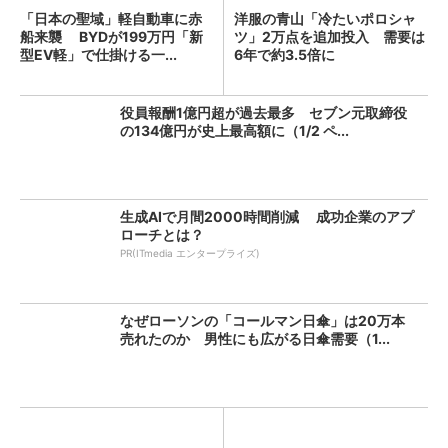
「日本の聖域」軽自動車に赤
洋服の青山「冷たいポロシャ
船来襲 BYDが199万円「新
ツ」2万点を追加投入 需要は
型EV軽」で仕掛ける一...
6年で約3.5倍に
役員報酬1億円超が過去最多 セブン元取締役
の134億円が史上最高額に（1/2 ペ...
生成AIで月間2000時間削減 成功企業のアプ
ローチとは？
PR(ITmedia エンタープライズ)
なぜローソンの「コールマン日傘」は20万本
売れたのか 男性にも広がる日傘需要（1...