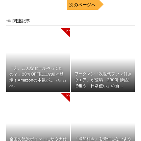
次のページへ
関連記事
「え、こんなセールやってた
ワークマン「次世代ファン付き
の？」80％OFF以上が続々登
ウエア」が登場 2900円商品
場！Amazonの本気が...
（Amaz
で狙う「日常使い」の新...
on）
「追加料金」を発生しないよう
全国の絶景ポイントにサウナ付