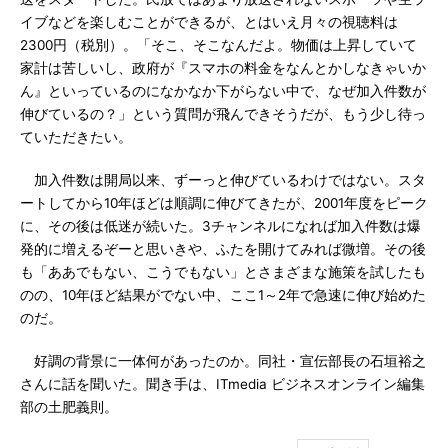
イブなどを楽しむことができるが、とはいえ月々の視聴料は
2300円（税別）。「そこ、そこなんだよ。物価は上昇していて
家計は苦しいし、政府が『スマホの料金をなんとかしなきゃいか
ん』といっているのになかなか下がらない中で、なぜ加入件数が
伸びているの？」という質問が飛んできそうだが、もう少し待っ
ていただきたい。
加入件数は開局以来、ずーっと伸びているわけではない。スタ
ートしてから10年ほどは順調に伸びてきたが、2001年度をピーク
に、その後は低迷が続いた。3チャンネルになれば加入件数は爆
発的に増えるぞーと思いきや、ふたを開けてみれば微増。その後
も「ああでもない、こうでもない」とさまざまな施策を試したも
のの、10年ほど結果がでない中、ここ1～2年で急速に伸び始めた
のだ。
好調の背景に一体何があったのか。同社・宣伝部長の石垣裕之
さんに話を聞いた。聞き手は、ITmedia ビジネスオンライン編集
部の土肥義則。