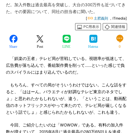
だ。加入件数は過去最高を突破し、大台の300万件も近づいてき
た。その要因について、同社の担当者に聞いた。
[
土肥義則
，ITmedia]
PC用表示
関連情報
Share
Post
LINE
Hatena
0
「娯楽の王者」テレビ局が苦戦している。視聴率が低迷して、
広告費が落ち込んで、番組製作費を削って……といった感じで負
のスパイラルにはまり込んでいるのだ。
もちろん、すべての局がそういうわけではない。こんな話をす
ると、「ははーん。バラエティが好調なテレビ東京のネタでし
ょ」と思われたかもしれないが、違う。「ということは、動画配
信のネットフリックスがやって来たので、テレビ局が厳しくなる
という話でしょ」と感じられたかもしれないが、これも違う。
今回、ご紹介したいのは「WOWOW」である。有料の加入件
数が増えていて、2015年8月に過去最高の280万6501人を達成。