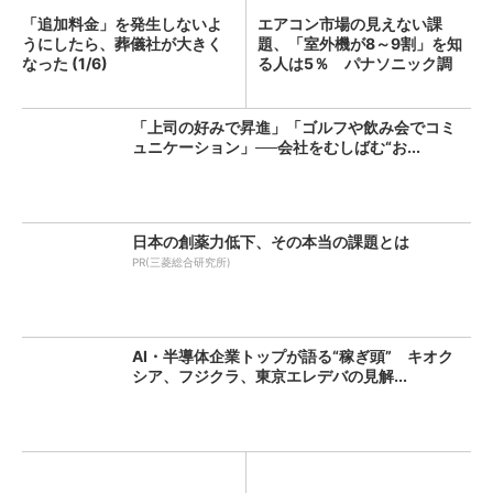
「追加料金」を発生しないよ
エアコン市場の見えない課
うにしたら、葬儀社が大きく
題、「室外機が8～9割」を知
なった (1/6)
る人は5％ パナソニック調
査...
「上司の好みで昇進」「ゴルフや飲み会でコミ
ュニケーション」──会社をむしばむ“お...
日本の創薬力低下、その本当の課題とは
PR(三菱総合研究所)
AI・半導体企業トップが語る“稼ぎ頭” キオク
シア、フジクラ、東京エレデバの見解...