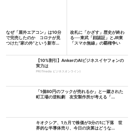
なぜ「屋外エアコン」は10分
改札に「かざす」歴史が終わ
で完売したのか コロナが見
る──東武「顔認証」とJR東
つけた“家の外”という新市...
「スマホ無線」の覇権争い
【10%割引】AnkerのAIビジネスイヤフォンの
実力は
PR(ITmedia ビジネスオンライン)
「1個80円のフックが売れるか」と一蹴された
町工場の逆転劇 友安製作所が考える「...
キオクシア、1カ月で株価が3分の1に下落 世
界的な半導体売り、今日の決算はどうな...