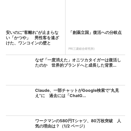
安いのに“客離れ”が止まらな
「創薬立国」復活への分岐点
い「かつや」 男性客を遠ざ
けた、ワンコインの壁と
は？...
PR(三菱総合研究所)
なぜ「一度消えた」オニツカタイガーは復活し
たのか 世界的ブランドへと成長した背景...
Claude、一部チャットがGoogle検索で“丸見
え”に 過去には「ChatG...
ワークマンの580円Tシャツ、80万枚突破 人
気の理由は？（1/2 ページ）