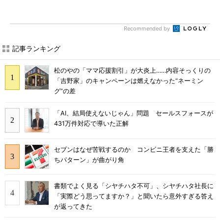
Recommended by
記事ランキング
松のやの「ママ応援割引」が大炎上……内容そっくりの
「吉野家」のキャンペーンは燃えなかった“ネーミン
グ”の差
「AI、結局使えないじゃん」問題 セールスフォースが
431万件対応で導いた正解
セブンはなぜ苦戦するのか コンビニ王者を支えた「勝
ちパターン」が曲がり角
書類でよく見る「シヤチハタ不可」、シヤチハタ社長に
「実際どう思ってますか？」と聞いたら意外すぎる答え
が返ってきた