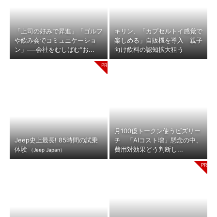
「上司の好みで昇進」「ゴルフ
キリン、「カプセルトイ感覚で
や飲み会でコミュニケーショ
楽しめる」自販機を導入 親子
ン」──会社をむしばむ“お...
向け飲料の認知拡大狙う
月100億トークン使うビズリー
Jeep史上最長! 85時間の試乗
チ 「AIコスト増」懸念の中、
体験
費用対効果どう判断し...
（Jeep Japan）