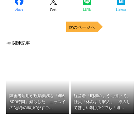
Share
Post
LINE
Hatena
次のページへ
関連記事
障害者雇用が現場業務を「年6
経営者「昭和のように働いて」
500時間」減らした ニッスイ
社員「休みより収入」 導入し
の“思考の転換”がすご...
てほしい制度1位でも「週...