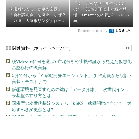
「え、こんなセールやってた
採用難なのに「新卒の面接」
の？」80％OFF以上が続々登
「会社説明会」を廃止、なぜ？
場！Amazonの本気が...
（Amaz
万博「大屋根リング」作っ...
on）
Recommended by
関連資料（ホワイトペーパー）
PR
脱VMwareに何を選ぶ? 市場分析や実機検証から見えた仮想化
基盤移行の現実解
5分で分かる「AI駆動開発エージェント」 要件定義から設計・
実装・テストまで
仮想環境を見直すための鍵は「データ分離」、次世代インフ
ラ基盤の在り方とは
国税庁の次世代基幹システム「KSK2」稼働開始に向けて、対
応すべき変更点とは?
従業員が次々辞める「有害な職場」の残念すぎる共通点
今、あなたにオススメ