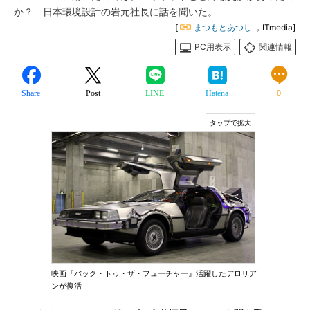
か？ 日本環境設計の岩元社長に話を聞いた。
[
まつもとあつし
，ITmedia]
PC用表示
関連情報
Share
Post
LINE
Hatena
0
映画『バック・トゥ・ザ・フューチャー』活躍したデロリア
ンが復活