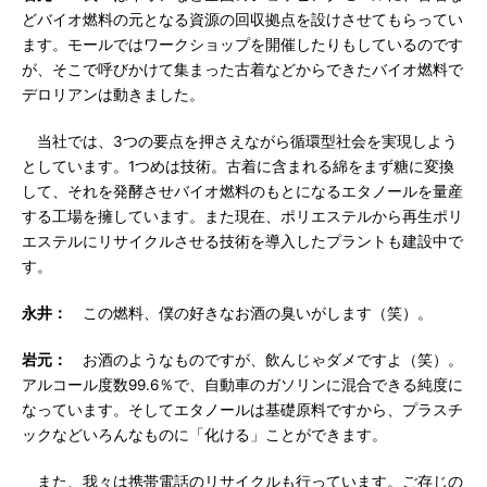
どバイオ燃料の元となる資源の回収拠点を設けさせてもらってい
ます。モールではワークショップを開催したりもしているのです
が、そこで呼びかけて集まった古着などからできたバイオ燃料で
デロリアンは動きました。
当社では、3つの要点を押さえながら循環型社会を実現しよう
としています。1つめは技術。古着に含まれる綿をまず糖に変換
して、それを発酵させバイオ燃料のもとになるエタノールを量産
する工場を擁しています。また現在、ポリエステルから再生ポリ
エステルにリサイクルさせる技術を導入したプラントも建設中で
す。
永井：
この燃料、僕の好きなお酒の臭いがします（笑）。
岩元：
お酒のようなものですが、飲んじゃダメですよ（笑）。
アルコール度数99.6％で、自動車のガソリンに混合できる純度に
なっています。そしてエタノールは基礎原料ですから、プラスチ
ックなどいろんなものに「化ける」ことができます。
また、我々は携帯電話のリサイクルも行っています。ご存じの