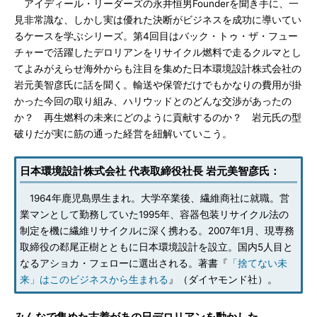
アイディール・リーダーズの永井恒男Founderを聞き手に、一
見非常識な、しかし実は優れた決断がビジネスを成功に導いてい
るケースを学ぶシリーズ。第4回目はバック・トゥ・ザ・フュー
チャーで活躍したデロリアンをリサイクル燃料で走るクルマとし
てよみがえらせ海外からも注目を集めた日本環境設計株式会社の
岩元美智彦氏に話を聞く。輸送や保管だけでもかなりの費用が掛
かった今回の取り組み、ハリウッドとのどんな交渉があったの
か？ 再生燃料の未来にどのように貢献するのか？ 岩元氏の型
破りだが実に筋の通った経営を紐解いていこう。
日本環境設計株式会社 代表取締役社長 岩元美智彦氏：
1964年鹿児島県生まれ。大学卒業後、繊維商社に就職。営
業マンとして勤務していた1995年、容器包装リサイクル法の
制定を機に繊維リサイクルに深く携わる。2007年1月、現専務
取締役の郄尾正樹とともに日本環境設計を設立。国内5人目と
なるアショカ・フェローに選出される。著書『
「捨てない未
来」はこのビジネスから生まれる
』（ダイヤモンド社）。
みんなで集めた古着があの日デロリアンを動かした