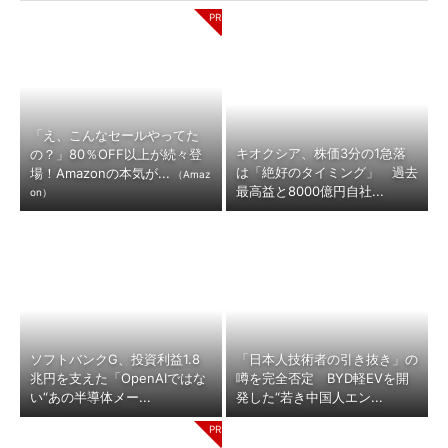
「え、こんなセールやってた
キオクシア、株価3分の1急落
の？」80％OFF以上が続々登
は「絶好のタイミング」 過去
場！Amazonの本気が...
（Amaz
最高益と8000億円自社...
on）
ソフトバンクG、投資利益1.8
「日本人技術者の引き抜き」の
兆円を支えた「OpenAIではな
噂を完全否定 BYD軽EVを開
い“あの半導体メー...
発した“若き中国人エン...