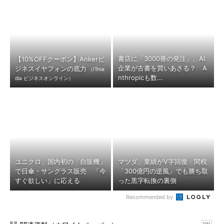
書店に「3000冊の発注」、AI
【10%OFFクーポン】Ankerビ
企業が古書を買いあさる？ A
ジネスイヤフォンの底力
（ITme
nthropicも数...
dia ビジネスオンライン）
ユニクロ、国内初の「自販機」
マツダ、業績がV字回復 関税
で日傘・サングラス販売 「今
「300億円の逆風」でも勝ち取
すぐ欲しい」に応える
った黒字転換の裏側
Recommended by