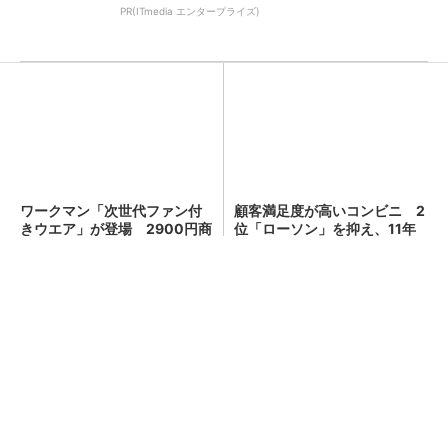
PR(ITmedia エンタープライズ)
ワークマン「次世代ファン付
「え、こんなセールやってた
きウエア」が登場 2900円商
の？」80％OFF以上が続々登
品で狙う「日常使い」の新...
場！Amazonの本気が...
PR(Amazon)
顧客満足度が高いコンビニ 2位「ローソン」
を抑え、11年連続1位になったのは？（...
キオクシア、株価3分の1急落は「絶好のタイミ
ング」 過去最高益と8000億円自社...