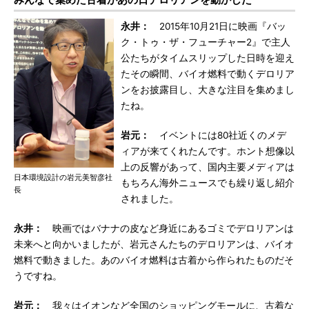
永井：
2015年10月21日に映画『バッ
ク・トゥ・ザ・フューチャー2』で主人
公たちがタイムスリップした日時を迎え
たその瞬間、バイオ燃料で動くデロリア
ンをお披露目し、大きな注目を集めまし
たね。
岩元：
イベントには80社近くのメデ
ィアが来てくれたんです。ホント想像以
上の反響があって、国内主要メディアは
日本環境設計の岩元美智彦社
もちろん海外ニュースでも繰り返し紹介
長
されました。
永井：
映画ではバナナの皮など身近にあるゴミでデロリアンは
未来へと向かいましたが、岩元さんたちのデロリアンは、バイオ
燃料で動きました。あのバイオ燃料は古着から作られたものだそ
うですね。
岩元：
我々はイオンなど全国のショッピングモールに、古着な