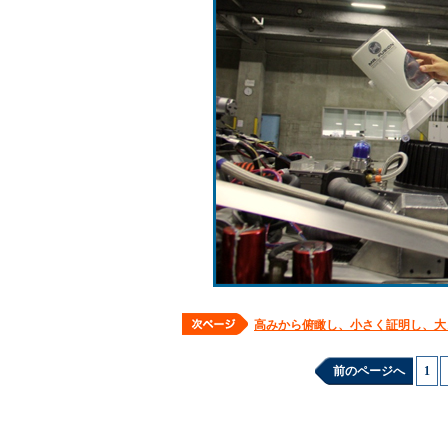
高みから俯瞰し、小さく証明し、大
前のページへ
1
|