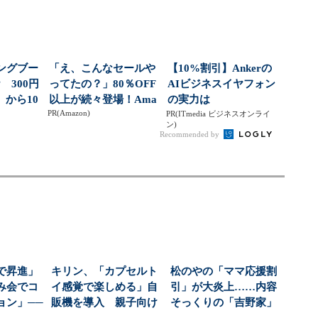
ングブー
「え、こんなセールや
【10%割引】Ankerの
 300円
ってたの？」80％OFF
AIビジネスイヤフォン
から10
以上が続々登場！Ama
の実力は
PR(Amazon)
zonの本気が...
PR(ITmedia ビジネスオンライ
ン)
Recommended by
で昇進」
キリン、「カプセルト
松のやの「ママ応援割
み会でコ
イ感覚で楽しめる」自
引」が大炎上……内容
ョン」──
販機を導入 親子向け
そっくりの「吉野家」