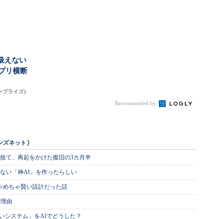
お...
飲料の認知拡大狙う
のキャンペーンは燃
え...
扱えない
アプリ横断
ンタープライズ)
Recommended by
）
ンズネット
を捨て、再起をかけた復旧の3カ月半
ない「神AI」を作ったらしい
めちゃめちゃ賢い設計だった話
む理由
いシステム」をAIでどうした？