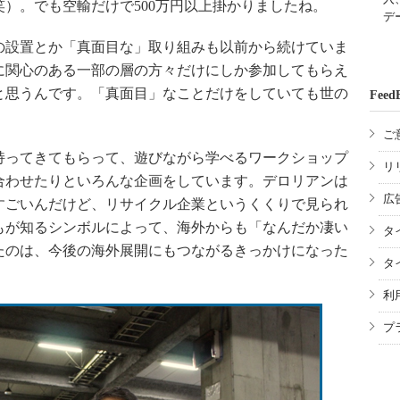
）。でも空輸だけで500万円以上掛かりましたね。
デ
設置とか「真面目な」取り組みも以前から続けていま
に関心のある一部の層の方々だけにしか参加してもらえ
と思うんです。「真面目」なことだけをしていても世の
Feed
ご
ってきてもらって、遊びながら学べるワークショップ
リ
合わせたりといろんな企画をしています。デロリアンは
広
すごいんだけど、リサイクル企業というくくりで見られ
もが知るシンボルによって、海外からも「なんだか凄い
タ
たのは、今後の海外展開にもつながるきっかけになった
タ
利
プ