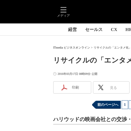
メディア
経営
セールス
CX
H
ITmedia ビジネスオンライン
リサイクルの「エンタメ化」が
リサイクルの「エンタ
2016年03月17日 08時09分 公開
印刷
見る
前のページへ
1
|
ハリウッドの映画会社との交渉