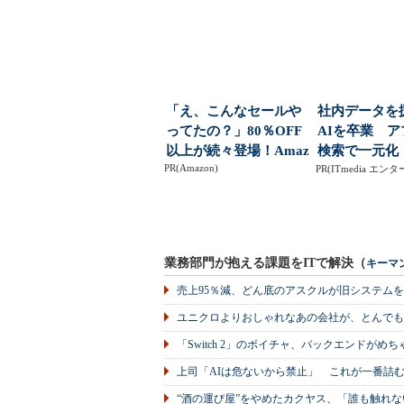
を選ぶ自由」が...
会社をむしばむ“
「え、こんなセールや
社内データを
ってたの？」80％OFF
AIを卒業 
以上が続々登場！Amaz
検索で一元化
PR(Amazon)
onの本気が...
PR(ITmedia エ
業務部門が抱える課題をITで解決（
キーマ
売上95％減、どん底のアスクルが旧システム
ユニクロよりおしゃれなあの会社が、とんでも
「Switch 2」のボイチャ、バックエンドが
上司「AIは危ないから禁止」 これが一番詰
“酒の運び屋”をやめたカクヤス、「誰も触れな