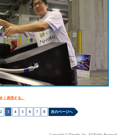
きく表現する。
2
|
3
|
4
|
5
|
6
|
7
|
8
次のページへ
Copyright © ITmedia, Inc. All Rights Reserved.