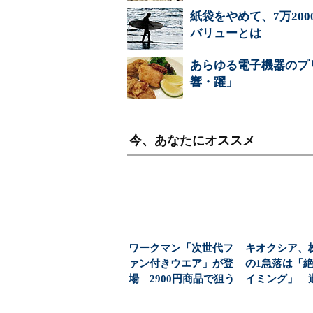
紙袋をやめて、7万20
バリューとは
あらゆる電子機器のプ
響・躍」
今、あなたにオススメ
ワークマン「次世代フ
キオクシア、
ァン付きウエア」が登
の1急落は「
場 2900円商品で狙う
イミング」 
「日常使い」の新...
益と8000億円自