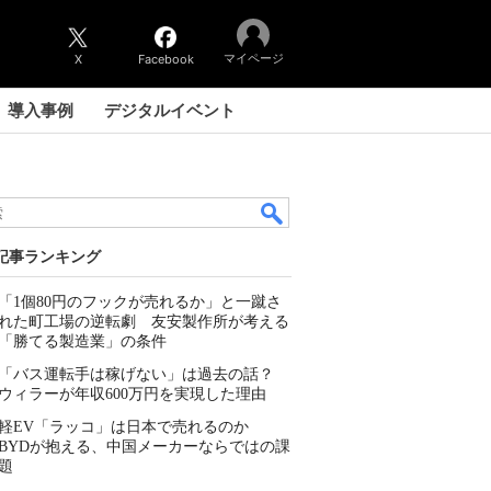
マイページ
X
Facebook
導入事例
デジタルイベント
記事ランキング
「1個80円のフックが売れるか」と一蹴さ
れた町工場の逆転劇 友安製作所が考える
「勝てる製造業」の条件
「バス運転手は稼げない」は過去の話？
ウィラーが年収600万円を実現した理由
軽EV「ラッコ」は日本で売れるのか
BYDが抱える、中国メーカーならではの課
題