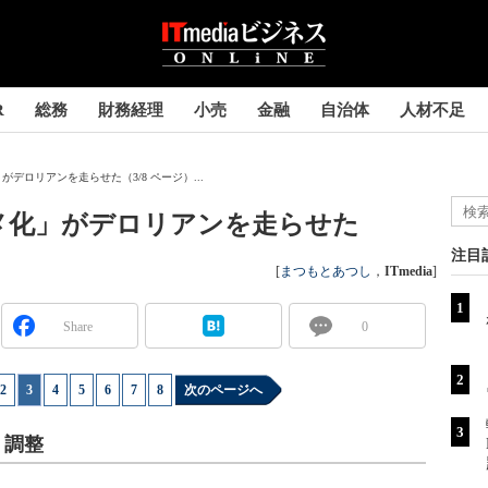
R
総務
財務経理
小売
金融
自治体
人材不足
デロリアンを走らせた（3/8 ページ）...
メ化」がデロリアンを走らせた
注目
[
まつもとあつし
，
ITmedia
]
Share
0
2
|
3
|
4
|
5
|
6
|
7
|
8
次のページへ
・調整