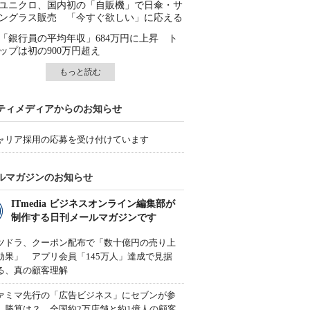
ユニクロ、国内初の「自販機」で日傘・サ
ングラス販売 「今すぐ欲しい」に応える
「銀行員の平均年収」684万円に上昇 ト
ップは初の900万円超え
もっと読む
ティメディアからのお知らせ
ャリア採用の応募を受け付けています
ルマガジンのお知らせ
ITmedia ビジネスオンライン編集部が
制作する日刊メールマガジンです
ツドラ、クーポン配布で「数十億円の売り上
効果」 アプリ会員「145万人」達成で見据
る、真の顧客理解
ァミマ先行の「広告ビジネス」にセブンが参
、勝算は？ 全国約2万店舗と約1億人の顧客