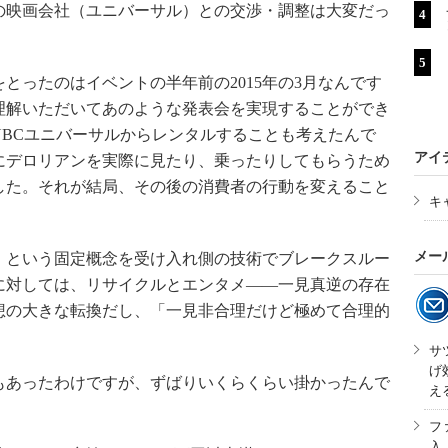
映画会社（ユニバーサル）との交渉・調整は大変だっ
ったのはイベントの半年前の2015年の3月なんです
理解いただいてあのような発表会を実現することができ
NBCユニバーサルからレンタルすることも考えたんで
アイ
にデロリアンを実際に見たり、乗ったりしてもらうため
した。それが結局、その後の消費者の行動を変えること
キ
メー
という固定概念を受け入れ側の技術でブレークスルー
に対しては、リサイクルとエンタメ――一見真逆の存在
想の大きな転換だし、「一見非合理だけど極めて合理的
サ
げ
あったわけですが、ずばりいくらくらい掛かったんで
え
フ
入