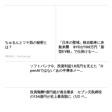
ちゅるんとツヤ肌の秘密と
「日本の聖域」軽自動車に赤
は？
船来襲 BYDが199万円「新
型EV軽」で仕掛ける一...
PR(DHC｜CanCam.jp)
ソフトバンクG、投資利益1.8兆円を支えた「O
penAIではない“あの半導体メー...
役員報酬1億円超が過去最多 セブン元取締役
の134億円が史上最高額に（1/2 ペ...