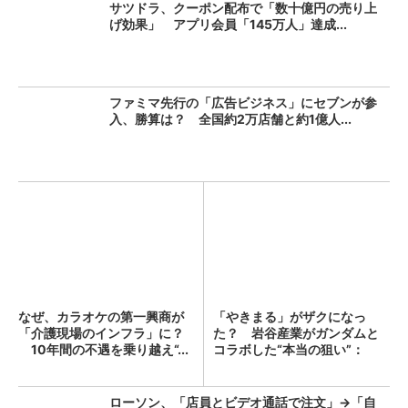
サツドラ、クーポン配布で「数十億円の売り上
げ効果」 アプリ会員「145万人」達成...
ファミマ先行の「広告ビジネス」にセブンが参
入、勝算は？ 全国約2万店舗と約1億人...
なぜ、カラオケの第一興商が
「やきまる」がザクになっ
「介護現場のインフラ」に？
た？ 岩谷産業がガンダムと
10年間の不遇を乗り越え“...
コラボした“本当の狙い”：
「次...
ローソン、「店員とビデオ通話で注文」→「自