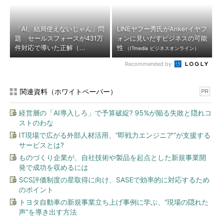
「AI、結局使えないじゃん」問
LINEヤフー秀氏がAnkerイヤフ
題 セールスフォースが431万
ォンに見いだすビジネスの可能
件対応で導いた正解（...
性
（ITmedia ビジネスオンライン）
Recommended by
関連資料（ホワイトペーパー）
PR
経営層の「AI導入しろ」で予算破綻? 95%が陥る失敗と隠れコ
ストのわな
IT現場で広がる外部人材活用、“即戦力エンジニア”が支援する
サービスとは?
ものづくり企業が、自社技術や製品を起点とした新規事業開
発で成功を収めるには
SCS評価制度の星取得に向け、SASEで効率的に対応するため
のポイント
トヨタ自動車の新規事業立ち上げ事例に学ぶ、“現場の隠れた
声”を導き出す方法