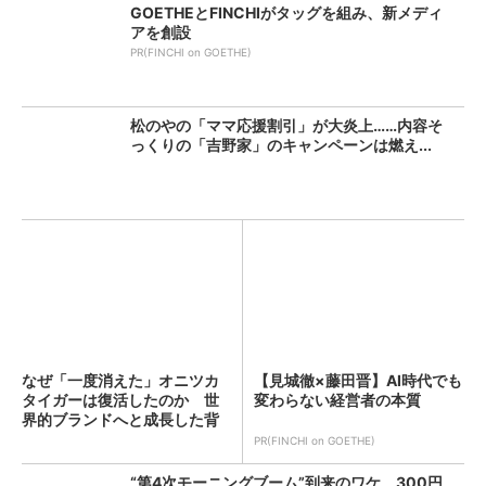
GOETHEとFINCHIがタッグを組み、新メディ
アを創設
PR(FINCHI on GOETHE)
松のやの「ママ応援割引」が大炎上……内容そ
っくりの「吉野家」のキャンペーンは燃え...
なぜ「一度消えた」オニツカ
【見城徹×藤田晋】AI時代でも
タイガーは復活したのか 世
変わらない経営者の本質
界的ブランドへと成長した背
景...
PR(FINCHI on GOETHE)
“第4次モーニングブーム”到来のワケ 300円