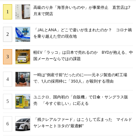
高級のり弁「海苔弁いちのや」が事業停止 直営店は7
月末で閉店
「JALとANA」どこで違いが生まれたのか？ コロナ禍
を乗り越えた空の現在地
軽EV「ラッコ」は日本で売れるのか BYDが抱える、中
国メーカーならではの課題
一時は“倒産寸前”だったのに――元ネジ製造の町工場
で、1人の採用枠に「350人」が殺到する理由
ユニクロ、国内初の「自販機」で日傘・サングラス販
売 「今すぐ欲しい」に応える
「残クレアルファード」はこうして広まった マイルド
ヤンキーとトヨタの“最適解”