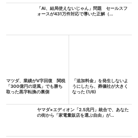
「AI、結局使えないじゃん」問題 セールスフ
ォースが431万件対応で導いた正解（...
マツダ、業績がV字回復 関税
「追加料金」を発生しないよ
「300億円の逆風」でも勝ち
うにしたら、葬儀社が大きく
取った黒字転換の裏側
なった (1/6)
ヤマダ×エディオン「2.5兆円」統合で、あなた
の街から「家電量販店を選ぶ自由」が...