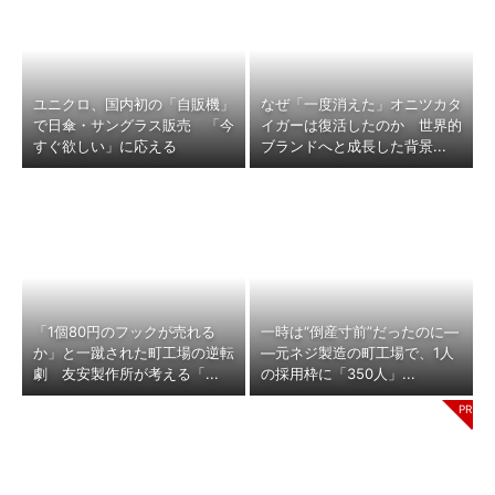
ユニクロ、国内初の「自販機」
なぜ「一度消えた」オニツカタ
で日傘・サングラス販売 「今
イガーは復活したのか 世界的
すぐ欲しい」に応える
ブランドへと成長した背景...
「1個80円のフックが売れる
一時は“倒産寸前”だったのに―
か」と一蹴された町工場の逆転
―元ネジ製造の町工場で、1人
劇 友安製作所が考える「...
の採用枠に「350人」...