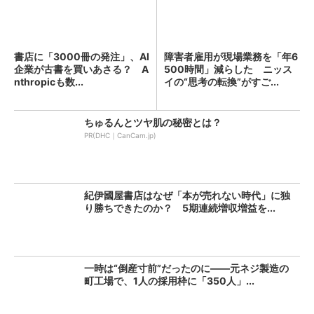
書店に「3000冊の発注」、AI
障害者雇用が現場業務を「年6
企業が古書を買いあさる？ A
500時間」減らした ニッス
nthropicも数...
イの“思考の転換”がすご...
ちゅるんとツヤ肌の秘密とは？
PR(DHC｜CanCam.jp)
紀伊國屋書店はなぜ「本が売れない時代」に独
り勝ちできたのか？ 5期連続増収増益を...
一時は“倒産寸前”だったのに――元ネジ製造の
町工場で、1人の採用枠に「350人」...