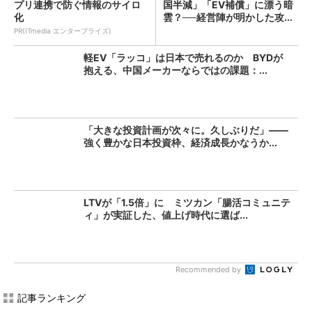
プリ連携で防ぐ情報のサイロ
国半減」「EV補償」に漂う暗
化
雲？──経営陣が明かした攻...
PR(ITmedia エンタープライズ)
軽EV「ラッコ」は日本で売れるのか BYDが
抱える、中国メーカーならではの課題：...
「大きな投資計画が次々に。久しぶりだ」――
強く豊かな日本投資枠、経済成長かなうか...
LTVが「1.5倍」に ミツカン「腸活コミュニテ
ィ」が実証した、値上げ時代に選ば...
Recommended by
記事ランキング