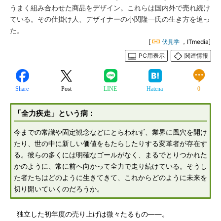
うまく組み合わせた商品をデザイン。これらは国内外で売れ続け
ている。その仕掛け人、デザイナーの小関隆一氏の生き方を追っ
た。
[
伏見学
，ITmedia]
PC用表示
関連情報
Share
Post
LINE
Hatena
0
「全力疾走」という病：
今までの常識や固定観念などにとらわれず、業界に風穴を開け
たり、世の中に新しい価値をもたらしたりする変革者が存在す
る。彼らの多くには明確なゴールがなく、まるでとりつかれた
かのように、常に前へ向かって全力で走り続けている。そうし
た者たちはどのように生きてきて、これからどのように未来を
切り開いていくのだろうか。
独立した初年度の売り上げは微々たるもの――。