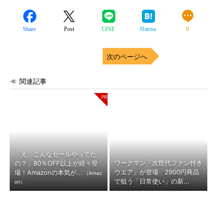
Share
Post
LINE
Hatena
0
次のページへ
関連記事
「え、こんなセールやってた
ワークマン「次世代ファン付き
の？」80％OFF以上が続々登
ウエア」が登場 2900円商品
場！Amazonの本気が...
（Amaz
で狙う「日常使い」の新...
on）