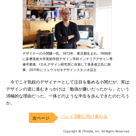
デザイナーの小関隆一氏。1973年、東京都生まれ。1998年
に多摩美術大学美術学部デザイン学科インテリアデザイン専
修卒業後、I.D.K.デザイン研究所に在籍して喜多俊之氏に師
事。2011年にリュウコゼキデザインスタジオ設立
今でこそ気鋭のデザイナーとして注目を集める小関だが、実は
デザインの道に進むきっかけは「勉強が嫌いだったから」という
消極的な理由だった。一体どのような半生を歩んできたのだろう
か。
バンド活動に明け暮れる
Copyright © ITmedia, Inc. All Rights Reserved.