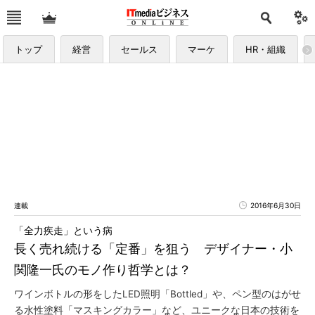
トップ
経営
セールス
マーケ
HR・組織
連載
2016年6月30日
「全力疾走」という病
長く売れ続ける「定番」を狙う デザイナー・小
関隆一氏のモノ作り哲学とは？
ワインボトルの形をしたLED照明「Bottled」や、ペン型のはがせ
る水性塗料「マスキングカラー」など、ユニークな日本の技術を