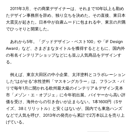
2011年3月、その商業デザイナーは、それまで10年以上も勤め
たデザイン事務所を辞め、独り立ちを決めた。その直後、東日本
大震災が起きた。日本中が自粛ムードに包まれる中、東京の片隅
でひっそりと開業した。
あれから5年。「グッドデザイン・ベスト100」や「iF Design
Award」など、さまざまなタイトルを獲得するとともに、国内外
の有名インテリアショップなどにも並ぶ人気商品をデザインす
る。
例えば、東京大田区の中小企業、太洋塗料とコラボレーション
した“はがせる”水性塗料「マスキングカラー」は、フランス・パ
リで毎年1月に開かれる欧州最大級のインテリア＆デザイン見本
市「メゾン・エ・オブジェ」に今年初出展。バイヤーから高い評
価を受け、海外からの引き合いが止まらない。1本1600円（Sサ
イズ、38ミリリットル）と安くはないが、国内でも東急ハンズ
などで人気を呼び、2013年の発売から累計で2万本以上を売り上
げている。