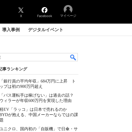
マイページ
X
Facebook
導入事例
デジタルイベント
記事ランキング
「銀行員の平均年収」684万円に上昇 ト
ップは初の900万円超え
「バス運転手は稼げない」は過去の話？
ウィラーが年収600万円を実現した理由
軽EV「ラッコ」は日本で売れるのか
BYDが抱える、中国メーカーならではの課
題
ユニクロ、国内初の「自販機」で日傘・サ