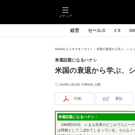
メディア
経営
セールス
CX
H
ITmedia ビジネスオンライン
米国の衰退から学ぶ、ショッ
来週話題になるハナシ
米国の衰退から学ぶ、
2016年12月28日 07時00分 公開
印刷
通知
来週話題になるハナシ：
24時間365日、いまも世界のどこかでユニー
は情報としてこぼれてしまっている。そんなメ