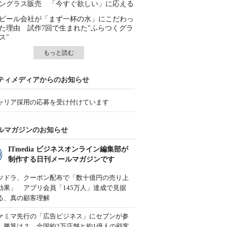
ングラス販売 「今すぐ欲しい」に応える
ビール会社が「まず一杯の水」にこだわっ
た理由 試作7回で生まれた"ふらつくグラ
ス"
もっと読む
ティメディアからのお知らせ
ャリア採用の応募を受け付けています
ルマガジンのお知らせ
ITmedia ビジネスオンライン編集部が
制作する日刊メールマガジンです
ツドラ、クーポン配布で「数十億円の売り上
効果」 アプリ会員「145万人」達成で見据
る、真の顧客理解
ァミマ先行の「広告ビジネス」にセブンが参
、勝算は？ 全国約2万店舗と約1億人の顧客