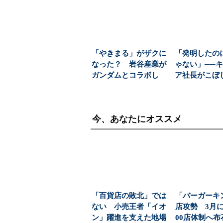
「やきまる」がザクに
「発明したの
なった？ 岩谷産業が
ゃない」──
ガンダムとコラボし
ア社長がこぼ
た“本当の狙い”：
さ ストレー
「次...
制...
今、あなたにオススメ
「百貨店の敗北」では
「バーガーキ
ない 小売王者「イオ
店攻勢 3月に
ン」躍進を支えた地場
00店体制へ布石