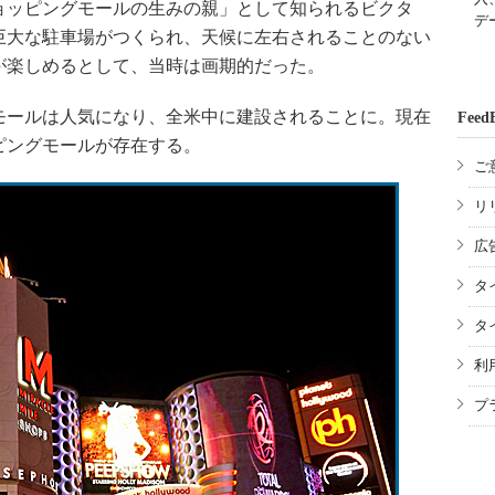
ッピングモールの生みの親」として知られるビクタ
デ
巨大な駐車場がつくられ、天候に左右されることのない
が楽しめるとして、当時は画期的だった。
ールは人気になり、全米中に建設されることに。現在
Feed
ッピングモールが存在する。
ご
リ
広
タ
タ
利
プ