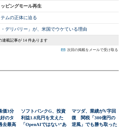
ョッピングモール再生
イテムの正体に迫る
ト・デリバリー」が、米国でウケている理由
の連載記事が 14 件あります
次回の掲載をメールで受け取る
株価3分
ソフトバンクG、投資
マツダ、業績がV字回
絶好のタ
利益1.8兆円を支えた
復 関税「300億円の
過去最高
「OpenAIではない“あ
逆風」でも勝ち取った
社...
の半導体メー...
黒字転換の裏側