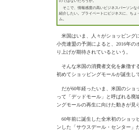
のではないだろうか。
そこで、情報感度の高いビジネスパーソンなら
紹介したい。プライベートにビジネスに、ちょ
ム。
米国はいま、人々がショッピングに
小売連盟の予測によると、2016年のホ
り上げが期待されているという。
そんな米国の消費者文化を象徴するの
初めてショッピングモールが誕生して
だが60年経ったいま、米国のショ
って「デッドモール」と呼ばれる廃
ングモールの再生に向けた動きが見
60年前に誕生した全米初のショッ
ンした「サウスデール・センター」だ