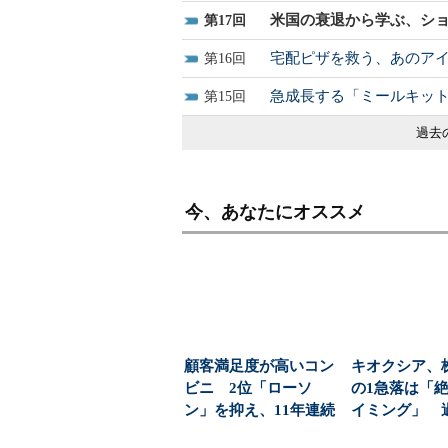
米国の衰退から学ぶ、シ
17
宅配ピザを救う、あのア
16
急成長する「ミールキッ
15
過去
今、あなたにオススメ
顧客満足度が高いコン
キオクシア、
ビニ 2位「ローソ
の1急落は「
ン」を抑え、11年連続
イミング」 
1位になったのは？（...
益と8000億円自