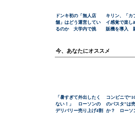
ドンキ初の「無人店
キリン、「カ
舗」はどう運営してい
イ感覚で楽し
るのか 大学内で挑
販機を導入 
む、コンビニより小さ
飲料の認知拡
な新...
今、あなたにオススメ
「暑すぎて外出したく
コンビニで“1
ない！」 ローソンの
のパスタ”は
デリバリー売り上げ4割
か？ ローソ
増 コンビニならで...
の実証実験で見.