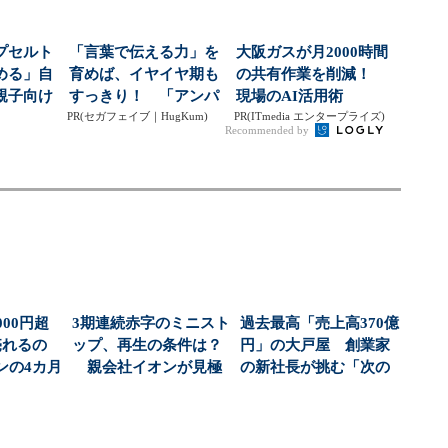
プセルト
「言葉で伝える力」を
大阪ガスが月2000時間
める」自
育めば、イヤイヤ期も
の共有作業を削減！
親子向け
すっきり！ 「アンパ
現場のAI活用術
大狙う
PR(セガフェイブ｜HugKum)
ンマン ことばずかん...
PR(ITmedia エンタープライズ)
Recommended by
000円超
3期連続赤字のミニスト
過去最高「売上高370億
売れるの
ップ、再生の条件は？
円」の大戸屋 創業家
ンの4カ月
親会社イオンが見極
の新社長が挑む「次の
..
める「存在価値」
一手」（1/3 ...