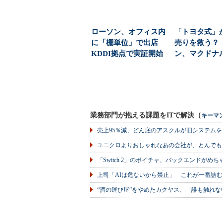
ローソン、オフィス内
「トヨタ式」
に「棚単位」で出店
売りを救う？
KDDI拠点で実証開始
ン、マクドナ
む「需要を先
む」...
業務部門が抱える課題をITで解決（
キーマ
売上95％減、どん底のアスクルが旧システム
ユニクロよりおしゃれなあの会社が、とんでも
「Switch 2」のボイチャ、バックエンドが
上司「AIは危ないから禁止」 これが一番詰
“酒の運び屋”をやめたカクヤス、「誰も触れな