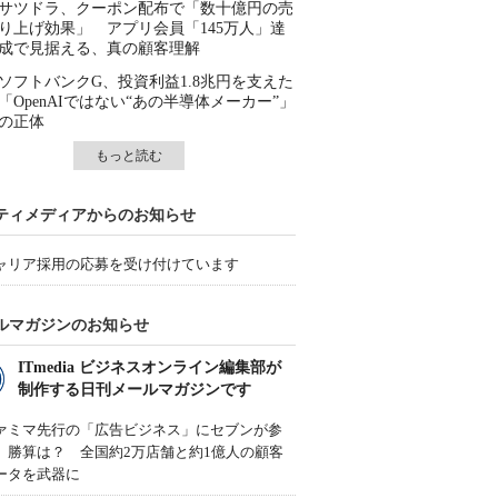
サツドラ、クーポン配布で「数十億円の売
り上げ効果」 アプリ会員「145万人」達
成で見据える、真の顧客理解
ソフトバンクG、投資利益1.8兆円を支えた
「OpenAIではない“あの半導体メーカー”」
の正体
もっと読む
ティメディアからのお知らせ
ャリア採用の応募を受け付けています
ルマガジンのお知らせ
ITmedia ビジネスオンライン編集部が
制作する日刊メールマガジンです
ァミマ先行の「広告ビジネス」にセブンが参
、勝算は？ 全国約2万店舗と約1億人の顧客
ータを武器に