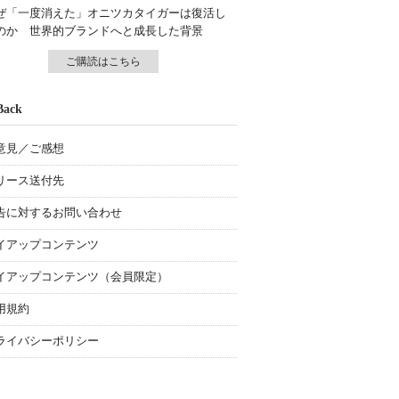
ぜ「一度消えた」オニツカタイガーは復活し
のか 世界的ブランドへと成長した背景
ご購読はこちら
Back
意見／ご感想
リース送付先
告に対するお問い合わせ
イアップコンテンツ
イアップコンテンツ（会員限定）
用規約
ライバシーポリシー