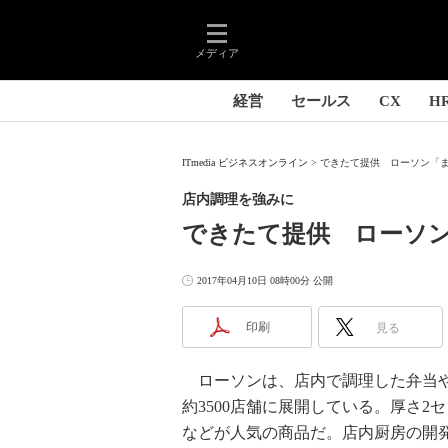
メディア
経営
セールス
CX
H
ITmedia ビジネスオンライン
できたて提供 ローソン「ま
店内調理を強みに
できたて提供 ローソ
2017年04月10日 08時00分 公開
印刷
見る
ローソンは、店内で調理した弁当や
約3500店舗に展開している。厚さ
などが人気の商品だ。店内厨房の開