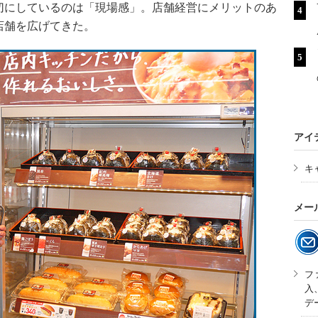
切にしているのは「現場感」。店舗経営にメリットのあ
店舗を広げてきた。
アイ
キ
メー
フ
入
デ