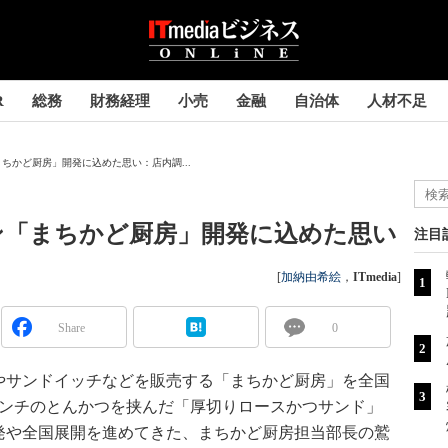
R
総務
財務経理
小売
金融
自治体
人材不足
ちかど厨房」開発に込めた思い：店内調...
ン「まちかど厨房」開発に込めた思い
注目
[
加納由希絵
，
ITmedia
]
Share
0
サンドイッチなどを販売する「まちかど厨房」を全国
2センチのとんかつを挟んだ「厚切りロースかつサンド」
発や全国展開を進めてきた、まちかど厨房担当部長の鷲