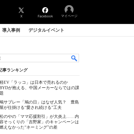
マイページ
X
Facebook
導入事例
デジタルイベント
記事ランキング
軽EV「ラッコ」は日本で売れるのか
BYDが抱える、中国メーカーならではの課
題
鳩サブレー「鳩の日」はなぜ人気？ 豊島
屋が仕掛ける“愛され続ける”工夫
松のやの「ママ応援割引」が大炎上……内
容そっくりの「吉野家」のキャンペーンは
燃えなかった“ネーミング”の差