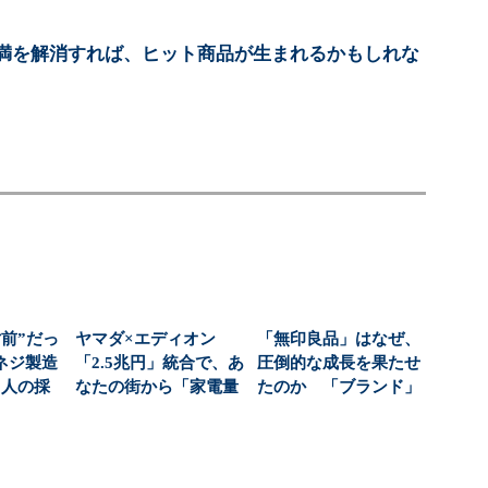
満を解消すれば、ヒット商品が生まれるかもしれな
前”だっ
ヤマダ×エディオン
「無印良品」はなぜ、
ネジ製造
「2.5兆円」統合で、あ
圧倒的な成長を果たせ
1人の採
なたの街から「家電量
たのか 「ブランド」
...
販店を選ぶ自由」が...
を利益に変える戦略
の...