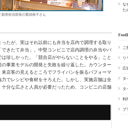
な
た
ど厨房担当部長の鷲頭裕子さん
Feed
まったが、実はそれ以前にも弁当を店内で調理する取り
ご
「できたて弁当」。中堅コンビニで店内調理の弁当やパ
では珍しかった。「競合店がやらないことをやる」こと
リ
房の事業モデルの開発と失敗を繰り返した。カウンター
広
、来店客の見えるところでフライパンを振るパフォーマ
タ
協力でレシピや食材をそろえた。しかし、実施店舗は全
。十分な広さと人員が必要だったため、コンビニの店舗
タ
。
利
プ