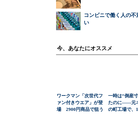
コンビニで働く人の不
い
今、あなたにオススメ
ワークマン「次世代フ
一時は“倒産寸
ァン付きウエア」が登
たのに――元
場 2900円商品で狙う
の町工場で、
「日常使い」の新...
用枠に「350人」