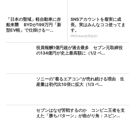
「日本の聖域」軽自動車に赤
SNSアカウントを着実に成
船来襲 BYDが199万円「新
長。実はみんなココ使ってま
型EV軽」で仕掛ける一...
す。
PR(Dreaw合同会社)
役員報酬1億円超が過去最多 セブン元取締役
の134億円が史上最高額に（1/2 ペ...
ソニーの“着るエアコン”が売れ続ける理由 生
産量は初代比10倍に拡大（1/3 ペ...
セブンはなぜ苦戦するのか コンビニ王者を支
えた「勝ちパターン」が曲がり角：スピン...