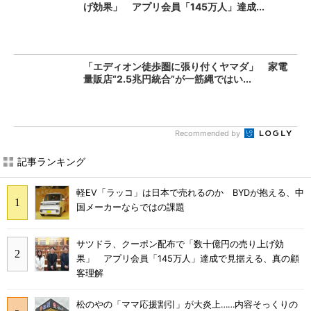
げ効果」 アプリ会員「145万人」達成...
「エディオン徒歩圏に張り付くヤマダ」 家電
量販店“2.5兆円統合”が一筋縄ではい...
Recommended by
記事ランキング
軽EV「ラッコ」は日本で売れるのか BYDが抱える、中
国メーカーならではの課題
サツドラ、クーポン配布で「数十億円の売り上げ効
果」 アプリ会員「145万人」達成で見据える、真の顧
客理解
松のやの「ママ応援割引」が大炎上……内容そっくりの