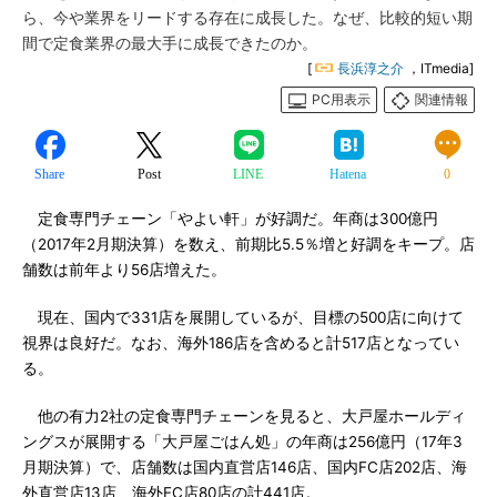
ら、今や業界をリードする存在に成長した。なぜ、比較的短い期
間で定食業界の最大手に成長できたのか。
[
長浜淳之介
，ITmedia]
PC用表示
関連情報
Share
Post
LINE
Hatena
0
定食専門チェーン「やよい軒」が好調だ。年商は300億円
（2017年2月期決算）を数え、前期比5.5％増と好調をキープ。店
舗数は前年より56店増えた。
現在、国内で331店を展開しているが、目標の500店に向けて
視界は良好だ。なお、海外186店を含めると計517店となってい
る。
他の有力2社の定食専門チェーンを見ると、大戸屋ホールディ
ングスが展開する「大戸屋ごはん処」の年商は256億円（17年3
月期決算）で、店舗数は国内直営店146店、国内FC店202店、海
外直営店13店、海外FC店80店の計441店。