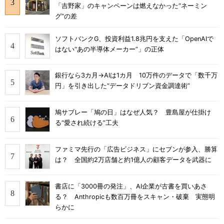
「吉野家」のキャンペーンは燃えなかった“ネーミン
グ”の差
ソフトバンクG、投資利益1.8兆円を支えた「OpenAIで
はない“あの半導体メーカー”」の正体
銀行なら3カ月→AIは1カ月 10万件のデータで「数千万
円」を引き出した“データドリブン資金調達術”
鳩サブレー「鳩の日」はなぜ人気？ 豊島屋が仕掛け
る“愛され続ける”工夫
ファミマ先行の「広告ビジネス」にセブンが参入、勝算
は？ 全国約2万店舗と約1億人の顧客データを武器に
書店に「3000冊の発注」、AI企業が古書を買いあさ
る？ Anthropicも数百万冊をスキャン・破棄 実態明
らかに