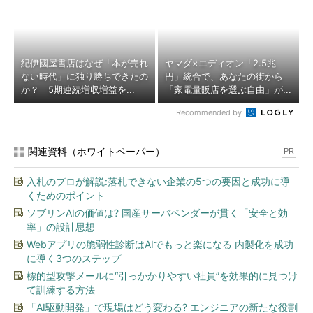
紀伊國屋書店はなぜ「本が売れ
ヤマダ×エディオン「2.5兆
ない時代」に独り勝ちできたの
円」統合で、あなたの街から
か？ 5期連続増収増益を...
「家電量販店を選ぶ自由」が...
Recommended by
関連資料（ホワイトペーパー）
PR
入札のプロが解説:落札できない企業の5つの要因と成功に導
くためのポイント
ソブリンAIの価値は? 国産サーバベンダーが貫く「安全と効
率」の設計思想
Webアプリの脆弱性診断はAIでもっと楽になる 内製化を成功
に導く3つのステップ
標的型攻撃メールに“引っかかりやすい社員”を効果的に見つけ
て訓練する方法
「AI駆動開発」で現場はどう変わる? エンジニアの新たな役割