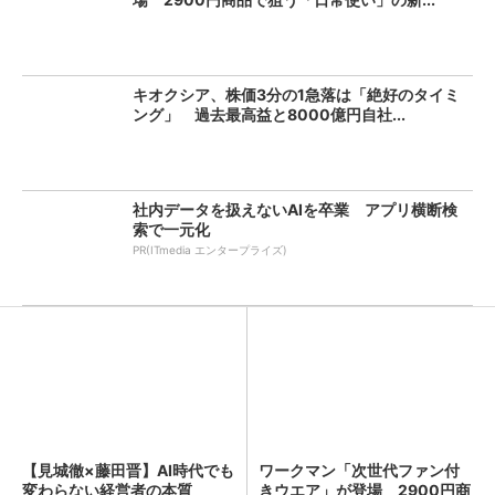
キオクシア、株価3分の1急落は「絶好のタイミ
ング」 過去最高益と8000億円自社...
社内データを扱えないAIを卒業 アプリ横断検
索で一元化
PR(ITmedia エンタープライズ)
【見城徹×藤田晋】AI時代でも
ワークマン「次世代ファン付
変わらない経営者の本質
きウエア」が登場 2900円商