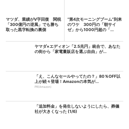
マツダ、業績がV字回復 関税
“第4次モーニングブーム”到来
「300億円の逆風」でも勝ち
のワケ 300円の「朝サイ
取った黒字転換の裏側
ゼ」から1000円超の「...
ヤマダ×エディオン「2.5兆円」統合で、あなた
の街から「家電量販店を選ぶ自由」が...
「え、こんなセールやってたの？」80％OFF以
上が続々登場！Amazonの本気が...
PR(Amazon)
「追加料金」を発生しないようにしたら、葬儀
社が大きくなった (1/6)