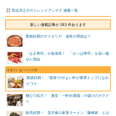
長浜淳之介のトレンドアンテナ 連載一覧
新しい連載記事が 283 件あります
業績好調のサイゼリヤ 成長の理由は？
「はま寿司」が急成長！ 「かっぱ寿司」を追い越
せた理由
業績好調！ “後発”のやよい軒が業界トップになれ
たワケ
都心で拡大！ 激安「一軒め酒場」の儲けのカラク
リ
販売好調！ 花月嵐の家系ラーメン「藤崎家」とは