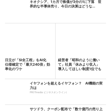
キオクシア、1カ月で株価が3分の1に下落 世
界的な半導体売り、今日の決算はどうな...
日立が「SI全工程」をAI化
経営者「昭和のように働い
仕様確定で「最大240倍」効
て」社員「休みより収入」
率化のワケ
導入してほしい制度1位でも
「週...
イヤフォンを超えるイヤフォン？ AI機能の実
力は
PR(ITmedia ビジネスオンライン)
サツドラ、クーポン配布で「数十億円の売り上