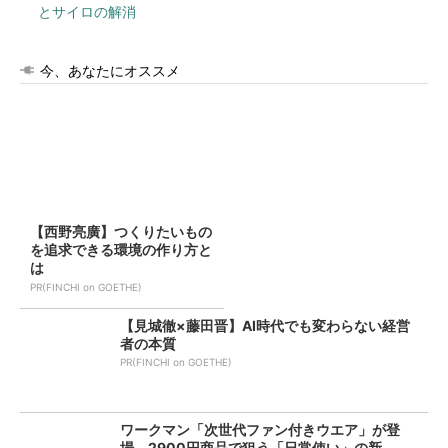
とサイロの解消
今、あなたにオススメ
【西野亮廣】つくりたいもの
を追求できる環境の作り方と
は
PR(FINCHI on GOETHE)
【見城徹×藤田晋】AI時代でも変わらない経営
者の本質
PR(FINCHI on GOETHE)
ワークマン「次世代ファン付きウエア」が登
場 2900円商品で狙う「日常使い」の新...