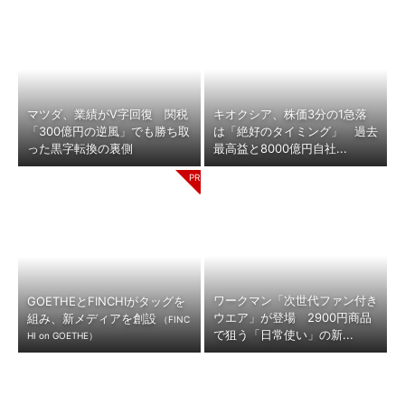
マツダ、業績がV字回復 関税
キオクシア、株価3分の1急落
「300億円の逆風」でも勝ち取
は「絶好のタイミング」 過去
った黒字転換の裏側
最高益と8000億円自社...
ワークマン「次世代ファン付き
GOETHEとFINCHIがタッグを
ウエア」が登場 2900円商品
組み、新メディアを創設
（FINC
で狙う「日常使い」の新...
HI on GOETHE）