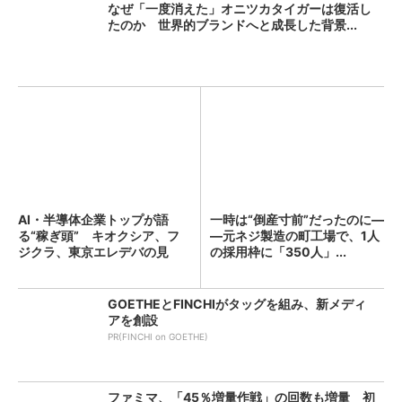
なぜ「一度消えた」オニツカタイガーは復活し
たのか 世界的ブランドへと成長した背景...
AI・半導体企業トップが語
一時は“倒産寸前”だったのに―
る“稼ぎ頭” キオクシア、フ
―元ネジ製造の町工場で、1人
ジクラ、東京エレデバの見
の採用枠に「350人」...
解...
GOETHEとFINCHIがタッグを組み、新メディ
アを創設
PR(FINCHI on GOETHE)
ファミマ、「45％増量作戦」の回数も増量 初