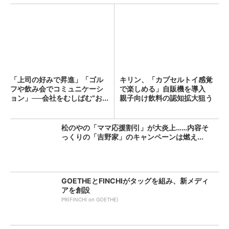
「上司の好みで昇進」「ゴル
キリン、「カプセルトイ感覚
フや飲み会でコミュニケーシ
で楽しめる」自販機を導入
ョン」──会社をむしばむ“お...
親子向け飲料の認知拡大狙う
松のやの「ママ応援割引」が大炎上……内容そ
っくりの「吉野家」のキャンペーンは燃え...
GOETHEとFINCHIがタッグを組み、新メディ
アを創設
PR(FINCHI on GOETHE)