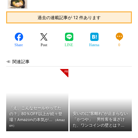
過去の連載記事が 12 件あります
Share
Post
LINE
Hatena
0
関連記事
「え、こんなセールやってた
安いのに“客離れ”が止まらない
の？」80％OFF以上が続々登
「かつや」 男性客を遠ざけ
場！Amazonの本気が...
（Amaz
た、ワンコインの壁とは？...
on）