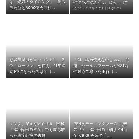
は「絶好のタイミング」 過去
の“おてつだい”に、どん...
（ア
最高益と8000億円自社...
タック・キュキュット｜Hugkum）
顧客満足度が高いコンビニ 2
「AI、結局使えないじゃん」問
位「ローソン」を抑え、11年連
題 セールスフォースが431万
続1位になったのは？（...
件対応で導いた正解（...
マツダ、業績がV字回復 関税
“第4次モーニングブーム”到来
「300億円の逆風」でも勝ち取
のワケ 300円の「朝サイゼ」
った黒字転換の裏側
から1000円超の「...