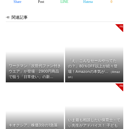
Share
Post
LINE
Hatena
0
関連記事
「え、こんなセールやってた
ワークマン「次世代ファン付き
の？」80％OFF以上が続々登
ウエア」が登場 2900円商品
場！Amazonの本気が...
（Amaz
で狙う「日常使い」の新...
on）
いま最も相談したい保育士・て
キオクシア、株価3分の1急落
ぃ先生がアドバイス！ 子ども