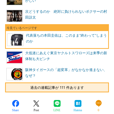
かしい
次どうするのか 絶対に負けられないボクサーの村
田諒太
代表落ちの本田圭佑は、このまま“終わって”しまう
のか
大低迷にあえぐ東京ヤクルトスワローズは来季の新
体制も大ピンチ
阪神タイガースの「超変革」がなかなか進まない、
なぜ？
過去の連載記事が 111 件あります
Share
Post
LINE
Hatena
0