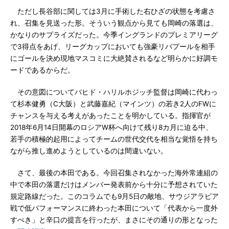
ただし長谷部に関しては3月に手術した右ひざの状態を考慮さ
れ、召集を見送った形。そういう観点から見ても岡崎の落選は、
かなりのサプライズだった。今季イングランドのプレミアリーグ
で3得点をあげ、リーグカップにおいても強豪リバプールを相手
にゴールを決め現地マスコミに大絶賛されるなど明らかに好調モ
ードであるからだ。
その意図についてバヒド・ハリルホジッチ監督は岡崎に代わっ
て杉本健勇（C大阪）と武藤嘉紀（マインツ）の若き2人のFWに
チャンスを与える考えがあったことを明かしている。指揮官が
2018年6月14日開幕のロシアW杯へ向けて残り8カ月に迫る中、
若手の積極的起用によってチームの世代交代を相当な覚悟を持ち
ながら推し進めようとしているのは間違いない。
さて、最後の本田である。今回召集されなかった海外常連組の
中で本田の落選だけはメンバー発表前から十分に予想されていた
規定路線だった。このコラムでも9月5日の敵地、サウジアラビア
戦で低パフォーマンスに終わった本田について「代表から一度外
すべき」と辛口の提言を行ったが、まさにその通りの形となった