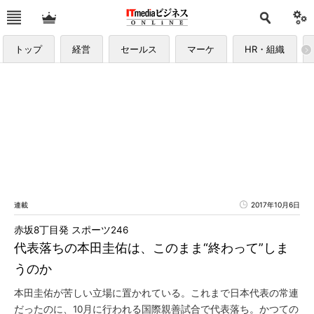
トップ
経営
セールス
マーケ
HR・組織
連載
2017年10月6日
赤坂8丁目発 スポーツ246
代表落ちの本田圭佑は、このまま“終わって”しま
うのか
本田圭佑が苦しい立場に置かれている。これまで日本代表の常連
だったのに、10月に行われる国際親善試合で代表落ち。かつての