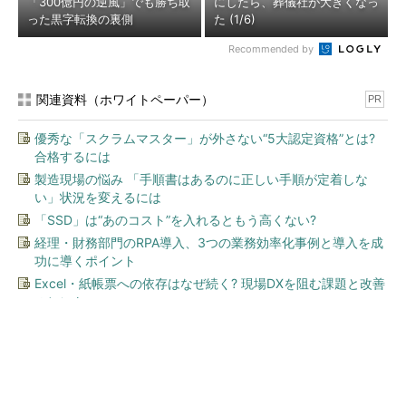
「300億円の逆風」でも勝ち取
にしたら、葬儀社が大きくなっ
った黒字転換の裏側
た (1/6)
Recommended by
関連資料（ホワイトペーパー）
PR
優秀な「スクラムマスター」が外さない“5大認定資格”とは?
合格するには
製造現場の悩み 「手順書はあるのに正しい手順が定着しな
い」状況を変えるには
「SSD」は“あのコスト”を入れるともう高くない?
経理・財務部門のRPA導入、3つの業務効率化事例と導入を成
功に導くポイント
Excel・紙帳票への依存はなぜ続く? 現場DXを阻む課題と改善
のヒント
今、あなたにオススメ