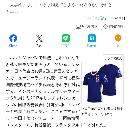
「大黒柱」は、このまま消えてしまうのだろうか。それと
も……。
[
臼北信行
，ITmedia]
PC用表示
関連情報
Share
Post
LINE
Hatena
0
ハリルジャパンで熾烈（しれつ）な生
き残り闘争が始まろうとしている。サッ
カー日本代表は10月6日に豊田スタジア
ムでニュージーランド代表、10日に横浜
国際競技場でハイチ代表とそれぞれ対戦
する。インターナショナルマッチウィー
クを利用した2017キリンチャレンジカ
ップの国際親善試合には海外組のメンバ
本田圭佑が日本代表に復帰す
ーも招集されているが、ここまで常連だ
る日はやってくるのか
った本田圭佑（パチューカ）、岡崎慎司
（レスター）、長谷部誠（フランクフルト）が外れた。