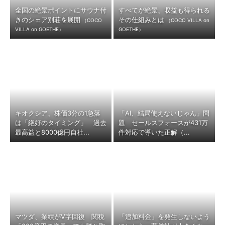
全国の絶景ポイントにサウナ付
すべてが絶景、収益も得られる
きのシェア別荘を展開
その仕組みとは
（COCO
（COCO VILLA on
VILLA on GOETHE）
GOETHE）
キオクシア、株価3分の1急落
「AI、結局使えないじゃん」問
は「絶好のタイミング」 過去
題 セールスフォースが431万
最高益と8000億円自社...
件対応で導いた正解（...
マツダ、業績がV字回復 関税
「追加料金」を発生しないよう