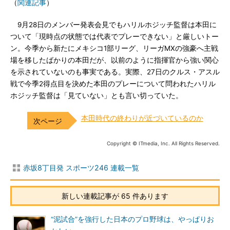
（
関連記事
）
9月28日のメンバー発表会見でもハリルホジッチ監督は本田に
ついて「現時点の状態では代表でプレーできない」と厳しいトー
ン。今季から新たにメキシコ1部リーグ、リーガMXの強豪へ主戦
場を移したばかりの本田だが、以前のように指揮官から強い関心
を示されていないのも事実である。実際、27日のクルス・アスル
戦で今季2得点目を決めた本田のプレーについて問われたハリル
ホジッチ監督は「見ていない」とも言い切っていた。
本田時代の終わりが近づいているのか
Copyright © ITmedia, Inc. All Rights Reserved.
赤坂8丁目発 スポーツ246 連載一覧
新しい連載記事が 65 件あります
“泥試合”を強行した日本のプロ野球は、やっぱりお