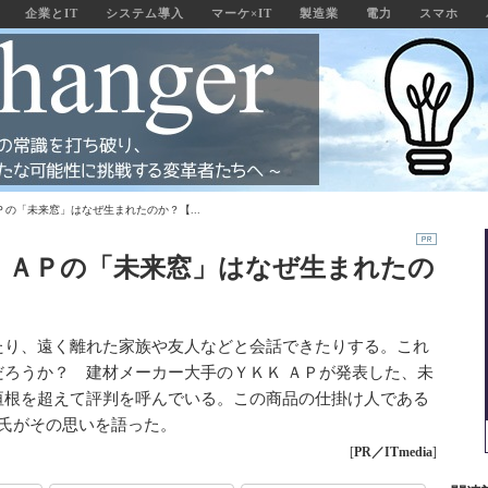
企業とIT
システム導入
マーケ×IT
製造業
電力
スマホ
Ｐの「未来窓」はなぜ生まれたのか？【...
 ＡＰの「未来窓」はなぜ生まれたの
たり、遠く離れた家族や友人などと会話できたりする。これ
ろうか？ 建材メーカー大手のＹＫＫ ＡＰが発表した、未
垣根を超えて評判を呼んでいる。この商品の仕掛け人である
紀氏がその思いを語った。
[
PR／ITmedia
]