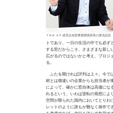
ＹＫＫ ＡＰ 経営企画室事業開発部長の東克紀氏
トであり、一日の生活の中でも必ず
する窓だからこそ、さまざまな新し
広がるのではないかと考え、プロジ
る。
ふたを開ければ評判は上々。今では
材とは畑違いの企業からも担当者が
によって、確かに窓自体は高価にな
れるという、いわば逆転の発想によ
空間が限られた国内においてとりわ
レットのように誰もが難なく操作で