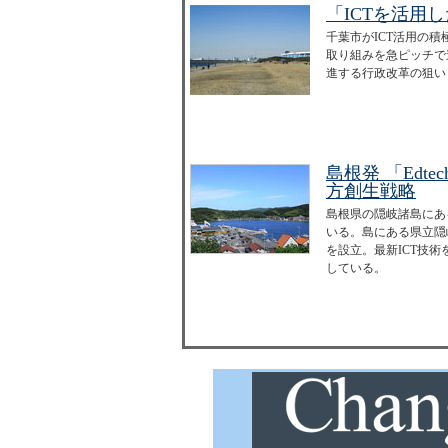
「ICTを活用
千葉市がICT活用の
取り組みを急ピッチで
進する行政改革の狙い
島根発 「Ed
方創生戦略
島根県の隠岐諸島にあ
いる。島にある県立隠
を設立。最新ICT技
している。