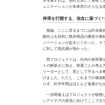
を考慮すれば、他社も決して無視で
ュニケーションが未来窓のさらなる
停滞を打開する、信念に基づく“
無論、ここに至るまでには紆余曲折
能向上を目的に既存商品の構造や素
ノベーションが起きにくかった。そ
に対して抵抗感が強かった。
同プロジェクトは、社内の各部署か
トの斬新さに加え、部署ごとの考え
リーダーとして、窓として守るべき
げました。ただし、これまでの価値
らず、約半年間はほとんど進展がな
一歩間違えばプロジェクトが頓挫し
いアイデアの実現に向けてここで立