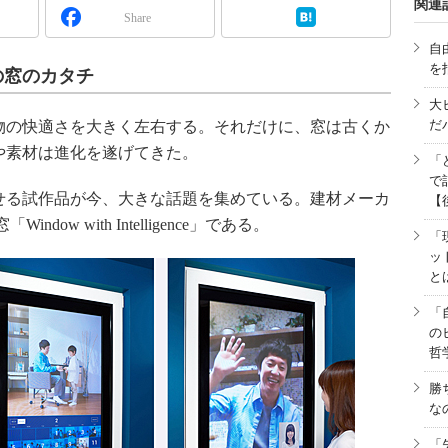
関連
Share
自
を
の窓のカタチ
大
だ
の快適さを大きく左右する。それだけに、窓は古くか
や素材は進化を遂げてきた。
「
で
る試作品が今、大きな話題を集めている。建材メーカ
【
ow with Intelligence」である。
「
ッ
と
「
の
哲
勝
な
「