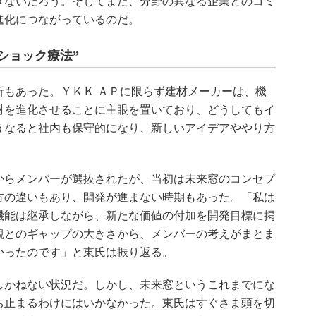
きないだろう。そしてまた、分野の異なる企業とのコミ
進化につながっているのだ。
ショック療法”
もあった。ＹＫＫ ＡＰに限らず建材メーカーは、機
材を進化させることに主眼を置いており、どうしてもイ
うなると社内も保守的になり、新しいアイデアややり方
らメンバーが選抜されたが、当初は未来窓のコンセプ
方の違いもあり、開発が進まない時期もあった。「私は
機能は継承しながら、新たな価値の付加を開発目標に掲
観とのギャップの大きさから、メンバーの考えがまとま
かったのです」と東氏は振り返る。
かねない状況だ。しかし、未来窓というこれまでにな
ち止まるわけにはいかなかった。東氏はすぐさま頭を切