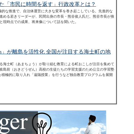
した「市民に時間を返す」行政改革とは？
積極的な推進で、自治体運営に大きな変革を巻き起こしている。先進的な
進める若きリーダーが、民間出身の市長・熊谷俊人氏だ。熊谷市長が推
と現時点での成果、将来像について話を聞いた。
tech」が離島を活性化 全国が注目する海士町の地
る海士町（あまちょう）が取り組む教育による町おこしが注目を集めて
岐島前（おきどうぜん）高校の生徒たちの学習支援のため公立の学習塾
術を積極的に取り入れ「遠隔授業」を行うなど独自教育プログラムを展開