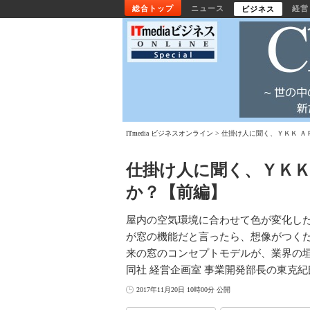
総合トップ
ニュース
経営
ビジネス
ITmedia ビジネスオンライン
仕掛け人に聞く、ＹＫＫ Ａ
仕掛け人に聞く、ＹＫＫ
か？【前編】
屋内の空気環境に合わせて色が変化し
が窓の機能だと言ったら、想像がつくだ
来の窓のコンセプトモデルが、業界の
同社 経営企画室 事業開発部長の東克
2017年11月20日 10時00分 公開