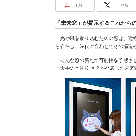
印刷
見る
「未来窓」が提示するこれから
光や風を取り込むための窓は、建物
ら存在し、時代に合わせてその構造
そんな窓の新たな可能性を予感させ
ー大手のＹＫＫ ＡＰが発表した未来窓「Wind