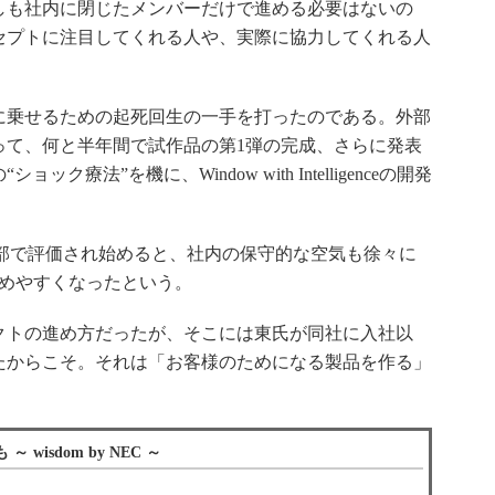
しも社内に閉じたメンバーだけで進める必要はないの
セプトに注目してくれる人や、実際に協力してくれる人
乗せるための起死回生の一手を打ったのである。外部
って、何と半年間で試作品の第1弾の完成、さらに発表
療法”を機に、Window with Intelligenceの開発
igenceが外部で評価され始めると、社内の保守的な空気も徐々に
進めやすくなったという。
トの進め方だったが、そこには東氏が同社に入社以
たからこそ。それは「お客様のためになる製品を作る」
】
isdom by NEC ～