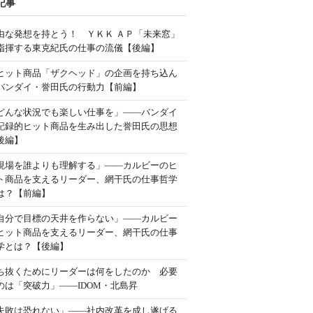
記事
由な発想を持とう！ ＹＫＫ ＡＰ「未来窓」
指揮する東克紀氏の仕事の流儀【後編】
ヒット商品「ザクヘッド」の企画を持ち込ん
バンダイ・誉田氏の行動力【前編】
どんな状況でも楽しい仕事を」――バンダイ
記録的ヒット商品を生み出した誉田氏の思想
後編】
現場を誰よりも理解する」――カルビーのヒ
ト商品を支えるリーダー、網干氏の仕事哲学
は？【前編】
自分で目標の天井を作らない」――カルビー
ヒット商品を支えるリーダー、網干氏の仕事
学とは？【後編】
ち抜くためにリーダーは何をしたのか 必要
のは「突破力」――IDOM・北島昇
失敗は恐れない」――社内改革を成し遂げる