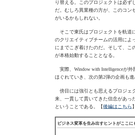
り替える。このプロジェクトは必ず
だ。むしろ異業種の方が、このコン
がいるかもしれない。
そこで東氏はプロジェクトを軌道に
のクリエイティブチームの活用によ
にまでこぎ着けたのだ。そして、この“ショック
が本格始動することとなる。
実際、Window with Intell
ほぐれていき、次の第2弾の企画も
傍目には強引とも思えるプロジェク
来、一貫して貫いてきた信念があっ
ということである。【
後編はこちら
ビジネス変革を生み出すヒントがここにも ～ w