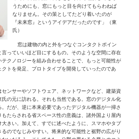
うためにも、窓にもっと目を向けてもらわねば
なりません。その策としてたどり着いたのが
『未来窓』というアイデアだったのです」（東
氏）
窓は建物の内と外をつなぐコンタクトポイン
と言っていいほど目にするもの。そのような空間に存在
いテクノロジーを組み合わせることで、もっと可能性が
ェクトを発足、プロトタイプを開発していったのであ
センサーやソフトウェア、ネットワークなど、建築資
東氏の元に訪れる。それも当然である。窓のデジタル化
る。だが、逆に本来必要であったデジタル機器が一掃さ
りもたらされる省スペース性の意義は、諸外国より屋内
け大きい。加えて、すでに述べたように、スマホやタブ
きるのでなじみやすい。将来的な可能性と裾野の広がり