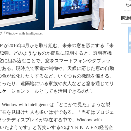
た
関連
 with Intelligence」
eはＹＫＫ ＡＰが2016年4月から取り組む、未来の窓を形にする「未
第2弾。どのようなものか簡単に説明すると、透明有機
を窓に組み込むことで、窓をスマートフォンやタブレッ
である。現時点で家電の制御や、天候に応じた窓の自動
の色が変化したりするなど、いくつもの機能を備える。
なったり、遠隔地にいる家族や友人などと窓を通じてリ
ニケーションツールとしても活用できるのだ。
w with Intelligenceは「どこかで見た」ような製
デモを見掛けた人も多いはずである。「当初はプロジェ
ディスプレイが存在する中で、Window with
問を感じていたようです」と苦笑いするのはＹＫＫ ＡＰの経営企