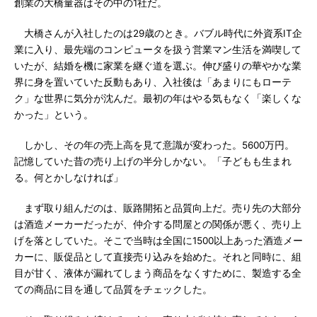
創業の大橋量器はその中の1社だ。
大橋さんが入社したのは29歳のとき。バブル時代に外資系IT企
業に入り、最先端のコンピュータを扱う営業マン生活を満喫して
いたが、結婚を機に家業を継ぐ道を選ぶ。伸び盛りの華やかな業
界に身を置いていた反動もあり、入社後は「あまりにもローテ
ク」な世界に気分が沈んだ。最初の年はやる気もなく「楽しくな
かった」という。
しかし、その年の売上高を見て意識が変わった。5600万円。
記憶していた昔の売り上げの半分しかない。「子どもも生まれ
る。何とかしなければ」
まず取り組んだのは、販路開拓と品質向上だ。売り先の大部分
は酒造メーカーだったが、仲介する問屋との関係が悪く、売り上
げを落としていた。そこで当時は全国に1500以上あった酒造メー
カーに、販促品として直接売り込みを始めた。それと同時に、組
目が甘く、液体が漏れてしまう商品をなくすために、製造する全
ての商品に目を通して品質をチェックした。