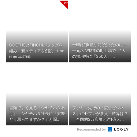
一時は“倒産寸前”だったのに―
GOETHEとFINCHIがタッグを
―元ネジ製造の町工場で、1人
組み、新メディアを創設
（FINC
の採用枠に「350人」...
HI on GOETHE）
書類でよく見る「シヤチハタ不
ファミマ先行の「広告ビジネ
可」、シヤチハタ社長に「実際
ス」にセブンが参入、勝算は？
どう思ってますか？」と聞...
全国約2万店舗と約1億人...
Recommended by