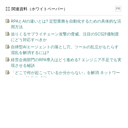
関連資料（ホワイトペーパー）
PR
RPAとAIの違いとは? 定型業務を自動化するための具体的な活
用方法
迫りくるサプライチェーン攻撃の脅威、注目のSCS評価制度
にどう対応すべきか
自律型AIエージェントの落とし穴、ツールの乱立がもたらす
混乱を解消するには?
経営企画部門のRPA導入はどう進める? エンジニア不足でも実
現させる秘訣
「どこで何が起こっているか分からない」を解消 ネットワー
クマップ自動作成術
今、あなたにオススメ