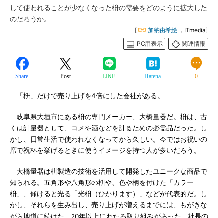
して使われることが少なくなった枡の需要をどのように拡大した
のだろうか。
[
加納由希絵
，ITmedia]
PC用表示
関連情報
Share
Post
LINE
Hatena
0
「枡」だけで売り上げを4倍にした会社がある。
岐阜県大垣市にある枡の専門メーカー、大橋量器だ。枡は、古
くは計量器として、コメや酒などを計るための必需品だった。し
かし、日常生活で使われなくなってから久しい。今ではお祝いの
席で祝杯を挙げるときに使うイメージを持つ人が多いだろう。
大橋量器は枡製造の技術を活用して開発したユニークな商品で
知られる。五角形や八角形の枡や、色や柄を付けた「カラー
枡」、傾けると光る「光枡（ひかります）」などが代表的だ。し
かし、それらを生み出し、売り上げが増えるまでには、もがきな
がら地道に続けた、20年以上にわたる取り組みがあった。社長の