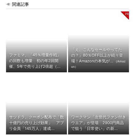
関連記事
「え、こんなセールやってた
ファミマ、「45％増量作戦」
の？」80％OFF以上が続々登
の回数も増量 初の年2回開
場！Amazonの本気が...
（Amaz
催、5年で売り上げ2倍超（...
on）
サツドラ、クーポン配布で「数
ワークマン「次世代ファン付き
十億円の売り上げ効果」 アプ
ウエア」が登場 2900円商品
リ会員「145万人」達成...
で狙う「日常使い」の新...