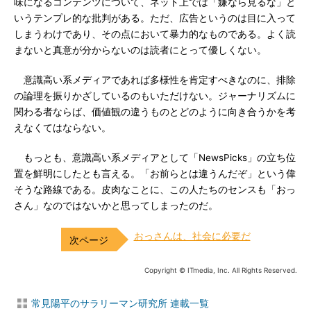
味になるコンテンツについて、ネット上では「嫌なら見るな」と
いうテンプレ的な批判がある。ただ、広告というのは目に入って
しまうわけであり、その点において暴力的なものである。よく読
まないと真意が分からないのは読者にとって優しくない。
意識高い系メディアであれば多様性を肯定すべきなのに、排除
の論理を振りかざしているのもいただけない。ジャーナリズムに
関わる者ならば、価値観の違うものとどのように向き合うかを考
えなくてはならない。
もっとも、意識高い系メディアとして「NewsPicks」の立ち位
置を鮮明にしたとも言える。「お前らとは違うんだぞ」という偉
そうな路線である。皮肉なことに、この人たちのセンスも「おっ
さん」なのではないかと思ってしまったのだ。
おっさんは、社会に必要だ
Copyright © ITmedia, Inc. All Rights Reserved.
常見陽平のサラリーマン研究所 連載一覧