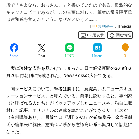
段で「さよなら、おっさん。」と書いていたのである。刺激的な
キャッチコピーであるが、この言葉に対して、筆者の常見陽平氏
は違和感を覚えたという。なぜかというと……。
[
常見陽平
，ITmedia]
PC用表示
関連情報
Share
Post
LINE
Hatena
3
実に珍妙な広告を見かけてしまった。日本経済新聞の2018年6
月26日付朝刊に掲載された、NewsPicksの広告である。
同サービスについて、筆者は勝手に「意識高い系ニュースキュ
レーションサービス」と呼んでいる。簡単に説明すると、専門家
（と呼ばれる人たち）がピックアップしたニュースや、独自に取
材した記事、オリジナルの連載を読むことができるサービスだ
（有料購読あり）。最近では『週刊SPA!』の前編集長、金泉俊輔
氏が編集長に就任。意識低い系から意識高い系へ転身して話題に
なった。