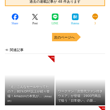
過去の連載記事が 48 件あります
Share
Post
LINE
Hatena
3
次のページへ
関連記事
「え、こんなセールやってた
ワークマン「次世代ファン付き
の？」80％OFF以上が続々登
ウエア」が登場 2900円商品
場！Amazonの本気が...
（Amaz
で狙う「日常使い」の新...
on）