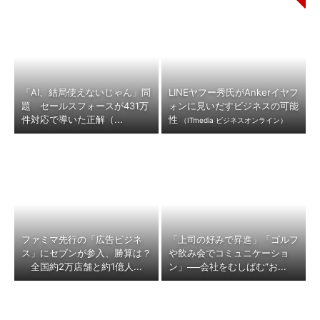
「AI、結局使えないじゃん」問
LINEヤフー秀氏がAnkerイヤフ
題 セールスフォースが431万
ォンに見いだすビジネスの可能
件対応で導いた正解（...
性
（ITmedia ビジネスオンライン）
ファミマ先行の「広告ビジネ
「上司の好みで昇進」「ゴルフ
ス」にセブンが参入、勝算は？
や飲み会でコミュニケーショ
全国約2万店舗と約1億人...
ン」──会社をむしばむ“お...