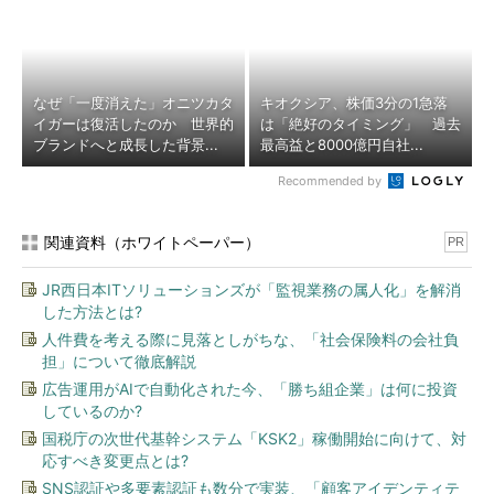
なぜ「一度消えた」オニツカタ
キオクシア、株価3分の1急落
イガーは復活したのか 世界的
は「絶好のタイミング」 過去
ブランドへと成長した背景...
最高益と8000億円自社...
Recommended by
関連資料（ホワイトペーパー）
PR
JR西日本ITソリューションズが「監視業務の属人化」を解消
した方法とは?
人件費を考える際に見落としがちな、「社会保険料の会社負
担」について徹底解説
広告運用がAIで自動化された今、「勝ち組企業」は何に投資
しているのか?
国税庁の次世代基幹システム「KSK2」稼働開始に向けて、対
応すべき変更点とは?
SNS認証や多要素認証も数分で実装、「顧客アイデンティテ