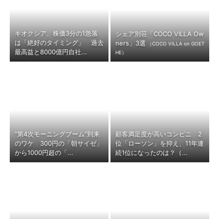
キオクシア、株価3分の1急落
シェア別荘「COCO VILLA Ow
は「絶好のタイミング」 過去
ners」3選
（COCO VILLA on GOET
最高益と8000億円自社...
HE）
“第4次モーニングブーム”到来
顧客満足度が高いコンビニ 2
のワケ 300円の「朝サイゼ」
位「ローソン」を抑え、11年連
から1000円超の「...
続1位になったのは？（...