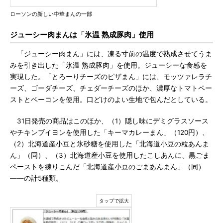
ローソンの新しい中華まんの一部
ジューシー肉まんは「氷温 熟成豚肉」使用
「ジューシー肉まん」には、凍る寸前の温度で熟成させてうま
みを引き出した「氷温 熟成豚肉」を使用。ジューシーな食感を
実現した。「とろーりチーズのピザまん」には、モッツァレラチ
ーズ、ゴーダチーズ、チェダーチーズのほか、濃厚なトマトペー
ストとベーコンを使用。口どけのよい生地で包んだとしている。
31日発売の商品はこのほか、（1）隠し味にデミグラスソース
やチキンブイヨンを使用した「キーマカレーまん」（120円）、
（2）北海道産小豆と氷砂糖を使用した「北海道小豆の粒あんま
ん」（同）、（3）北海道産小豆を使用したこしあんに、黒ごま
ペーストを練りこんだ「北海道産小豆のごまあんまん」（同）
――の計5種類。