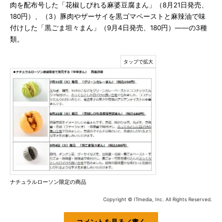
肉を配布号した「花椒しびれる麻婆豆腐まん」（8月21日発売、
180円）、（3）豚肉やザーサイを黒ゴマペーストと麻辣油で味
付けした「黒ごま坦々まん」（9月4日発売、180円）――の3種
類。
ナチュラルローソン限定の商品
Copyright © ITmedia, Inc. All Rights Reserved.
コメントを見る／書く