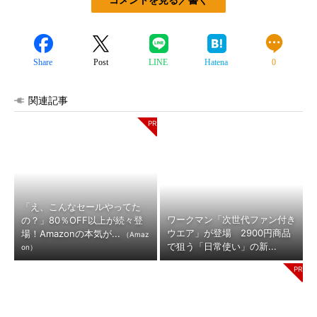
Share
Post
LINE
Hatena
0
関連記事
「え、こんなセールやってた
ワークマン「次世代ファン付き
の？」80％OFF以上が続々登
ウエア」が登場 2900円商品
場！Amazonの本気が...
（Amaz
で狙う「日常使い」の新...
on）