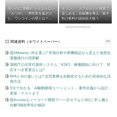
安いのに“客離れ”が止まらない
キリン、「カプセルトイ感覚で
「かつや」 男性客を遠ざけ
楽しめる」自販機を導入 親子
た、ワンコインの壁とは？...
向け飲料の認知拡大狙う
Recommended by
関連資料（ホワイトペーパー）
PR
脱VMwareに何を選ぶ? 市場分析や実機検証から見えた仮想化
基盤移行の現実解
国税庁の次世代基幹システム「KSK2」稼働開始に向けて、対
応すべき変更点とは?
RPAとAIの違いとは? 定型業務を自動化するための具体的な活
用方法
5分で分かる「AI駆動開発エージェント」 要件定義から設計・
実装・テストまで
脱Accessもノーコード開発で――京セラなど4社に学ぶ属人
化解消&効率化の秘訣