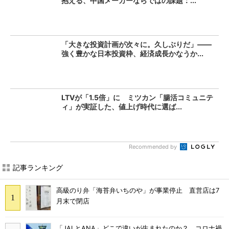
抱える、中国メーカーならではの課題：...
「大きな投資計画が次々に。久しぶりだ」――
強く豊かな日本投資枠、経済成長かなうか...
LTVが「1.5倍」に ミツカン「腸活コミュニテ
ィ」が実証した、値上げ時代に選ば...
Recommended by
記事ランキング
高級のり弁「海苔弁いちのや」が事業停止 直営店は7
月末で閉店
「JALとANA」どこで違いが生まれたのか？ コロナ禍