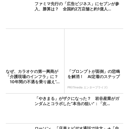
ファミマ先行の「広告ビジネス」にセブンが参
入、勝算は？ 全国約2万店舗と約1億人...
なぜ、カラオケの第一興商が
「プロンプトが面倒」の悲鳴
「介護現場のインフラ」に？
を解消！ AI定着のステップ
10年間の不遇を乗り越え“...
PR(ITmedia エンタープライズ)
「やきまる」がザクになった？ 岩谷産業がガ
ンダムとコラボした“本当の狙い”：「次...
ローソン、「店員とビデオ通話で注文」→「自