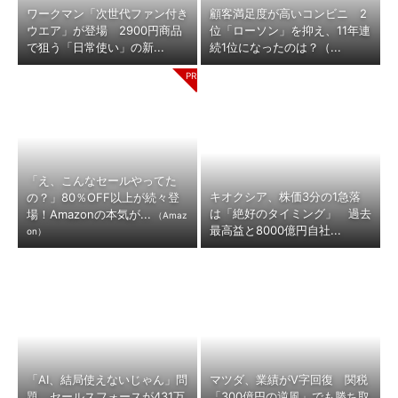
ワークマン「次世代ファン付き
顧客満足度が高いコンビニ 2
ウエア」が登場 2900円商品
位「ローソン」を抑え、11年連
で狙う「日常使い」の新...
続1位になったのは？（...
「え、こんなセールやってた
キオクシア、株価3分の1急落
の？」80％OFF以上が続々登
は「絶好のタイミング」 過去
場！Amazonの本気が...
（Amaz
最高益と8000億円自社...
on）
「AI、結局使えないじゃん」問
マツダ、業績がV字回復 関税
題 セールスフォースが431万
「300億円の逆風」でも勝ち取