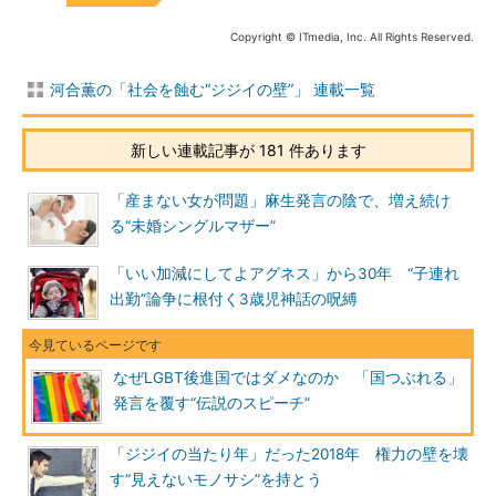
Copyright © ITmedia, Inc. All Rights Reserved.
河合薫の「社会を蝕む“ジジイの壁”」 連載一覧
新しい連載記事が 181 件あります
「産まない女が問題」麻生発言の陰で、増え続け
る“未婚シングルマザー”
「いい加減にしてよアグネス」から30年 “子連れ
出勤”論争に根付く3歳児神話の呪縛
なぜLGBT後進国ではダメなのか 「国つぶれる」
発言を覆す“伝説のスピーチ”
「ジジイの当たり年」だった2018年 権力の壁を壊
す“見えないモノサシ”を持とう