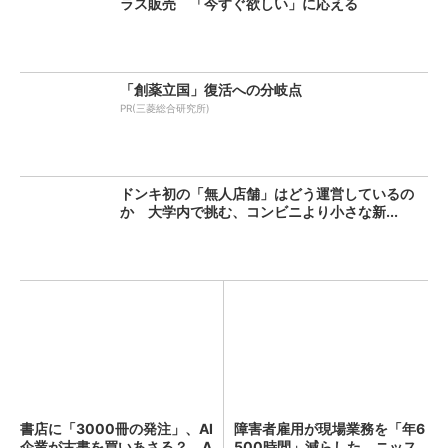
ラス販売 「今すぐ欲しい」に応える
「創薬立国」復活への分岐点
PR(三菱総合研究所)
ドンキ初の「無人店舗」はどう運営しているの
か 大学内で挑む、コンビニより小さな新...
書店に「3000冊の発注」、AI
障害者雇用が現場業務を「年6
企業が古書を買いあさる？ A
500時間」減らした ニッス