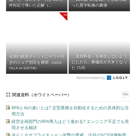
件対応で導いた正解（...
った黒字転換の裏側
「追加料金」を発生しないよう
全国の絶景ポイントにサウナ付
にしたら、葬儀社が大きくなっ
きのシェア別荘を展開
（COCO
た (1/6)
VILLA on GOETHE）
Recommended by
関連資料（ホワイトペーパー）
PR
RPAとAIの違いとは? 定型業務を自動化するための具体的な活
用方法
経営企画部門のRPA導入はどう進める? エンジニア不足でも実
現させる秘訣
迫りくるサプライチェーン攻撃の脅威、注目のSCS評価制度