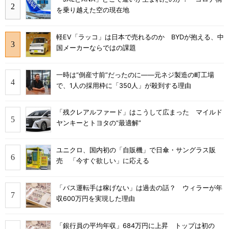
を乗り越えた空の現在地
軽EV「ラッコ」は日本で売れるのか BYDが抱える、中
国メーカーならではの課題
一時は“倒産寸前”だったのに――元ネジ製造の町工場
で、1人の採用枠に「350人」が殺到する理由
「残クレアルファード」はこうして広まった マイルド
ヤンキーとトヨタの“最適解”
ユニクロ、国内初の「自販機」で日傘・サングラス販
売 「今すぐ欲しい」に応える
「バス運転手は稼げない」は過去の話？ ウィラーが年
収600万円を実現した理由
「銀行員の平均年収」684万円に上昇 トップは初の