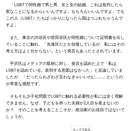
「LGBTで同性婚で男と男、女と女の結婚。これは批判したら
変なことになるからいいんですよ。もちろんいいんですよ。でも
この人（LGBT）たちばっかりになったら国はつぶれちゃうんで
すよ」
また、東京の渋谷区や世田谷区が同性婚について証明書を出し
ていることに触れ、「先進区だとか自慢しているが、私にはその
考え方はよく分からない」という発言もあったとされています。
平沢氏はメディアの取材に対し、発言を認めた上で「私は
LGBTを認めている。差別する意図はなかった」と反論していま
したが、「だったらわざわざ言わなきゃいいのに……」というの
が率直な感想です。
そもそも少子化問題でLGBTに触れる必要性が私には全く理解
できません。なぜ、子どもを持った夫婦が2人目を産まないの
か？ そのことを考えることこそが、政治家のお役目ではないで
しょうか。