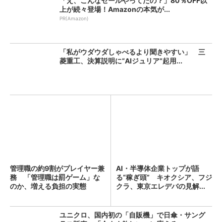
「え、こんなセールやってたの？」80％OFF以
上が続々登場！Amazonの本気が...
PR(Amazon)
「私がウダウダしゃべるより聞きやすい」 三
菱重工、決算説明に“AIジュリア”起用...
管理職の約9割がプレイヤー兼
AI・半導体企業トップが語
務 「管理職は罰ゲーム」な
る“稼ぎ頭” キオクシア、フジ
のか、増える負担の実態
クラ、東京エレデバの見解...
ユニクロ、国内初の「自販機」で日傘・サング