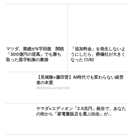
マツダ、業績がV字回復 関税
「追加料金」を発生しないよ
「300億円の逆風」でも勝ち
うにしたら、葬儀社が大きく
取った黒字転換の裏側
なった (1/6)
【見城徹×藤田晋】AI時代でも変わらない経営
者の本質
PR(FINCHI on GOETHE)
ヤマダ×エディオン「2.5兆円」統合で、あなた
の街から「家電量販店を選ぶ自由」が...