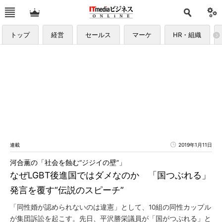
トップ
経営
セールス
マーケ
HR・組織
連載
2019年1月11日
河合薫の「社会を蝕む“ジジイの壁”」
なぜLGBT後進国ではダメなのか 「国つぶれる」
発言を覆す“伝説のスピーチ”
「同性婚が認められないのは違憲」として、10組の同性カップル
が集団訴訟を起こす。先日、平沢勝栄議員が「国がつぶれる」と