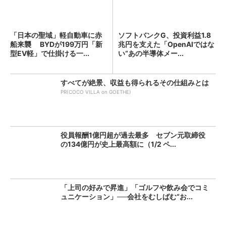
「日本の聖域」軽自動車に赤
ソフトバンクG、投資利益1.8
船来襲 BYDが199万円「新
兆円を支えた「OpenAIではな
型EV軽」で仕掛ける一...
い“あの半導体メー...
すべてが絶景、収益も得られるその仕組みとは
PR(COCO VILLA on GOETHE)
役員報酬1億円超が過去最多 セブン元取締役
の134億円が史上最高額に（1/2 ペ...
「上司の好みで昇進」「ゴルフや飲み会でコミ
ュニケーション」──会社をむしばむ“お...