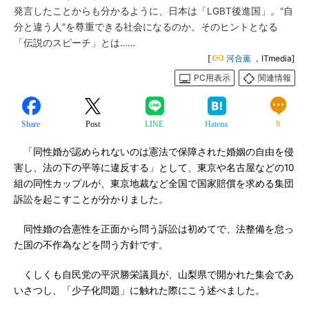
発言したことからも分かるように、日本は「LGBT後進国」。“自
分と違う人”を尊重できる社会になるのか。そのヒントとなる
「伝説のスピーチ」とは……
[
河合薫
，ITmedia]
PC用表示
関連情報
Share
Post
LINE
Hatena
9
「同性婚が認められないのは憲法で保障された婚姻の自由を侵
害し、法の下の平等に違反する」として、東京や名古屋などの10
組の同性カップルが、東京地裁など全国で国家賠償を求める集団
訴訟を起こすことが分かりました。
同性婚の合憲性を正面から問う訴訟は初めてで、法整備を怠っ
た国の不作為などを問う方針です。
くしくも自民党の平沢勝栄議員が、山梨県で開かれた集会であ
いさつし、「少子化問題」に触れた際にこう述べました。