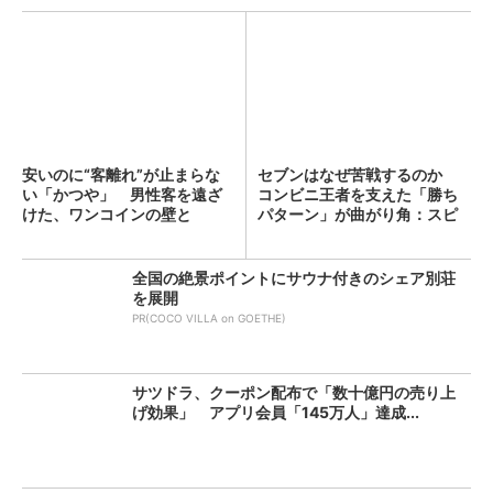
安いのに“客離れ”が止まらな
セブンはなぜ苦戦するのか
い「かつや」 男性客を遠ざ
コンビニ王者を支えた「勝ち
けた、ワンコインの壁と
パターン」が曲がり角：スピ
は？...
ン...
全国の絶景ポイントにサウナ付きのシェア別荘
を展開
PR(COCO VILLA on GOETHE)
サツドラ、クーポン配布で「数十億円の売り上
げ効果」 アプリ会員「145万人」達成...