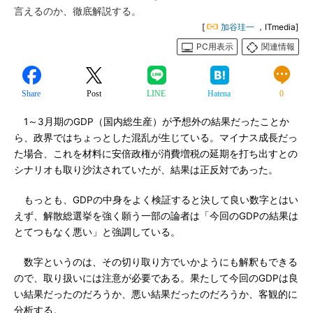
言えるのか、徹底解説する。
[
加谷珪一
，ITmedia]
PC用表示
関連情報
Share
Post
LINE
Hatena
0
1～3月期のGDP（国内総生産）が予想外の結果だったことか
ら、政界ではちょっとした混乱が生じている。マイナス成長だっ
た場合、これを材料に安倍政権が消費増税の延期を打ち出すとの
シナリオも取り沙汰されていたが、結果は正反対であった。
もっとも、GDPの中身をよく検証すると決して良い数字とはい
えず、解散総選挙を強く願う一部の論者は「今回のGDPの結果は
とてつもなく悪い」と強調している。
数字というのは、その切り取り方でいかようにも解釈もできる
ので、取り扱いには注意が必要である。果たして今回のGDPは良
い結果だったのだろうか、悪い結果だったのだろうか、客観的に
分析する。