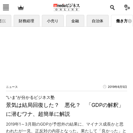
総務
財務経理
小売り
金融
自治体
働き方
ニュース
2019年6月5日
“いま”が分かるビジネス塾
景気は結局回復した？ 悪化？ 「GDPの解釈」
に潜むワナ、超簡単に解説
2019年1～3月期のGDPが予想外の結果に、マイナス成長かと思
われたが一見、正反対の内容となった。果たして「良かった」と