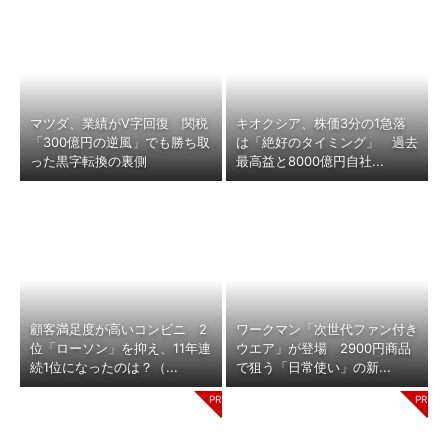
マツダ、業績がV字回復 関税
キオクシア、株価3分の1急落
「300億円の逆風」でも勝ち取
は「絶好のタイミング」 過去
った黒字転換の裏側
最高益と8000億円自社...
顧客満足度が高いコンビニ 2
ワークマン「次世代ファン付き
位「ローソン」を抑え、11年連
ウエア」が登場 2900円商品
続1位になったのは？（...
で狙う「日常使い」の新...