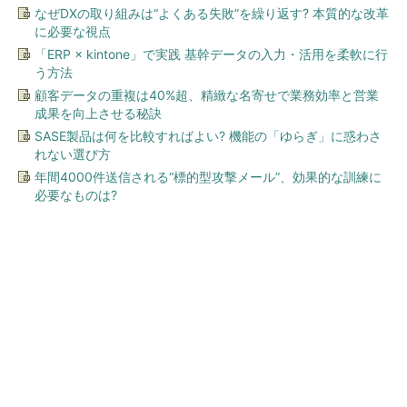
なぜDXの取り組みは“よくある失敗”を繰り返す? 本質的な改革
に必要な視点
「ERP × kintone」で実践 基幹データの入力・活用を柔軟に行
う方法
顧客データの重複は40%超、精緻な名寄せで業務効率と営業
成果を向上させる秘訣
SASE製品は何を比較すればよい? 機能の「ゆらぎ」に惑わさ
れない選び方
年間4000件送信される“標的型攻撃メール”、効果的な訓練に
必要なものは?
今、あなたにオススメ
【西野亮廣】つくりたいもの