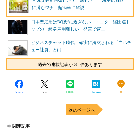
景気は結局回復した？ 悪化？ 「GDPの解釈」
に潜むワナ、超簡単に解説
日本型雇用は“幻想”に過ぎない トヨタ・経団連ト
ップの「終身雇用難しい」発言で露呈
ビジネスチャット時代、確実に淘汰される「自己チ
ュー社員」とは
過去の連載記事が 31 件あります
Share
Post
LINE
Hatena
0
次のページへ
関連記事