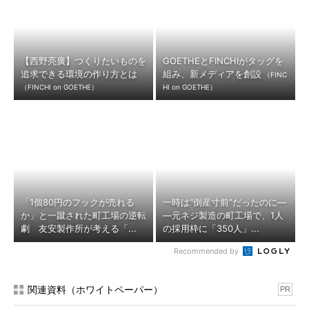
【西野亮廣】つくりたいものを
GOETHEとFINCHIがタッグを
追求できる環境の作り方とは
組み、新メディアを創設
（FINC
（FINCHI on GOETHE）
HI on GOETHE）
「1個80円のフックが売れる
一時は“倒産寸前”だったのに―
か」と一蹴された町工場の逆転
―元ネジ製造の町工場で、1人
劇 友安製作所が考える「...
の採用枠に「350人」...
Recommended by
関連資料（ホワイトペーパー）
PR