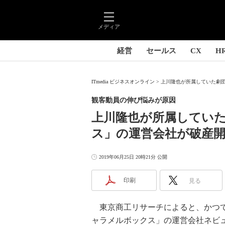
メディア
経営
セールス
CX
H
ITmedia ビジネスオンライン
上川隆也が所属していた劇団
観客動員の伸び悩みが原因
上川隆也が所属してい
ス」の運営会社が破産開始
2019年06月25日 20時21分 公開
印刷
見る
東京商工リサーチによると、かつて
ャラメルボックス」の運営会社ネビュ