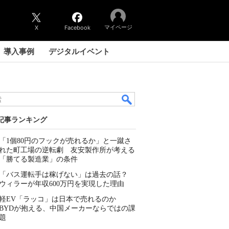
マイページ
X
Facebook
導入事例
デジタルイベント
記事ランキング
「1個80円のフックが売れるか」と一蹴さ
れた町工場の逆転劇 友安製作所が考える
「勝てる製造業」の条件
「バス運転手は稼げない」は過去の話？
ウィラーが年収600万円を実現した理由
軽EV「ラッコ」は日本で売れるのか
BYDが抱える、中国メーカーならではの課
題