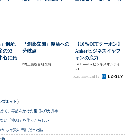
ュー
ページ）
を届ける？
高」倒産、
「創薬立国」復活への
【10%OFFクーポン】
の93
分岐点
Ankerビジネスイヤフ
中心に負
ォンの底力
...
PR(三菱総合研究所)
PR(ITmedia ビジネスオンライ
ン)
Recommended by
）
ンズネット
を捨て、再起をかけた復旧の3カ月半
ない「神AI」を作ったらしい
めちゃめちゃ賢い設計だった話
む理由