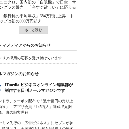
ユニクロ、国内初の「自販機」で日傘・サ
ングラス販売 「今すぐ欲しい」に応える
「銀行員の平均年収」684万円に上昇 ト
ップは初の900万円超え
もっと読む
ティメディアからのお知らせ
ャリア採用の応募を受け付けています
ルマガジンのお知らせ
ITmedia ビジネスオンライン編集部が
制作する日刊メールマガジンです
ツドラ、クーポン配布で「数十億円の売り上
効果」 アプリ会員「145万人」達成で見据
る、真の顧客理解
ァミマ先行の「広告ビジネス」にセブンが参
、勝算は？ 全国約2万店舗と約1億人の顧客