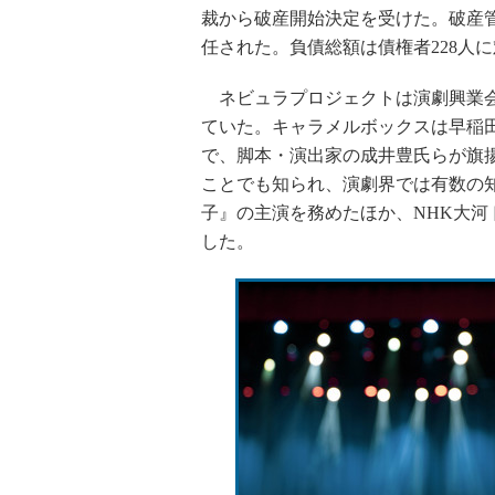
裁から破産開始決定を受けた。破産
任された。負債総額は債権者228人に対
ネビュラプロジェクトは演劇興業会
ていた。キャラメルボックスは早稲
で、脚本・演出家の成井豊氏らが旗
ことでも知られ、演劇界では有数の
子』の主演を務めたほか、NHK大
した。