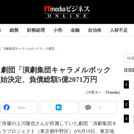
R
総務
財務経理
小売
金融
自治体
人材不足
「演劇集団キャラメルボックス」の運営...
た劇団「演劇集団キャラメルボック
注目
決定、負債総額5億2071万円
[
今野大一
，
ITmedia
]
Share
0
俳優の上川隆也さんが所属していた劇団「演劇集団キ
ラプロジェクト（東京都中野区）が6月19日、東京地