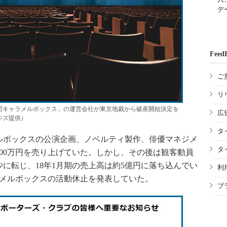
デ
Feed
ご
リ
団キャラメルボックス」の運営会社が東京地裁から破産開始決定を
広
ジズ提供）
タ
ボックスの公演企画、ノベルティ製作、俳優マネジメ
タ
億1000万円を売り上げていた。しかし、その後は観客動員
に転じ、18年1月期の売上高は約5億円に落ち込んでい
利
ラメルボックスの活動休止を発表していた。
プ