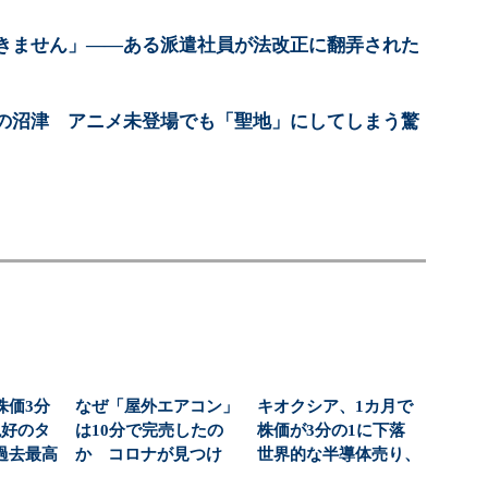
きません」――ある派遣社員が法改正に翻弄された
の沼津 アニメ未登場でも「聖地」にしてしまう驚
株価3分
なぜ「屋外エアコン」
キオクシア、1カ月で
絶好のタ
は10分で完売したの
株価が3分の1に下落
過去最高
か コロナが見つけ
世界的な半導体売り、
社...
た“家の外”という新
今日の決算はどうな...