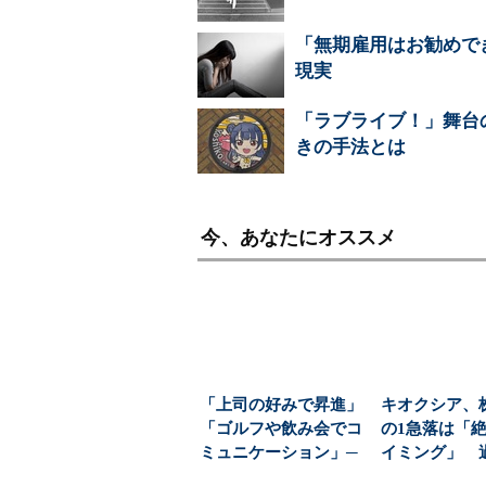
「無期雇用はお勧めで
現実
「ラブライブ！」舞台
きの手法とは
今、あなたにオススメ
「上司の好みで昇進」
キオクシア、
「ゴルフや飲み会でコ
の1急落は「
ミュニケーション」─
イミング」 
─会社をむしばむ“お...
益と8000億円自