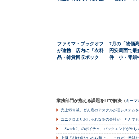
きている？
ト」をプロデ
ス、...
ファミマ・ブックオフ
7月の「物価
が連携 店内に「衣料
円安局面で最多
品・雑貨回収ボック
件 小・零細
ス」を設置→海外でリ
債は小口化（1/2
ユ...
業務部門が抱える課題をITで解決（
キーマ
売上95％減、どん底のアスクルが旧システム
ユニクロよりおしゃれなあの会社が、とんでも
「Switch 2」のボイチャ、バックエンドが
上司「AIは危ないから禁止」 これが一番詰