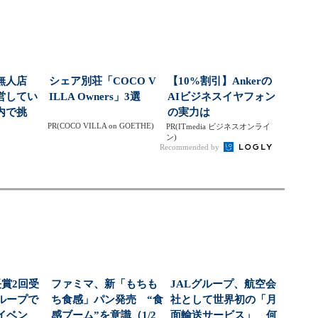
市...
無人店
シェア別荘「COCO V
【10%割引】Ankerの
営してい
ILLA Owners」3選
AIビジネスイヤフォン
内で挑
の実力は
PR(COCO VILLA on GOETHE)
より小さ
PR(ITmedia ビジネスオンライ
ン)
Recommended by
長賞2回受
ファミマ、新「もちも
JALグループ、航空会
ループで
ち食感」パン発売 “食
社として世界初の「月
イベン
感ブーム”を意識（1/2
面輸送サービス」 何