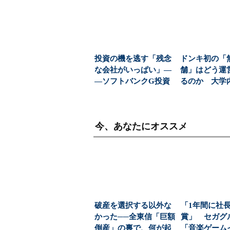
投資の機を逃す「残念
ドンキ初の「
な会社がいっぱい」―
舗」はどう運
―ソフトバンクG投資
るのか 大学
の秘訣、“金庫番”が...
む、コンビニ
な新...
今、あなたにオススメ
破産を選択する以外な
「1年間に社
かった──全東信「巨額
賞」 セガグ
倒産」の裏で、何が起
「音楽ゲーム