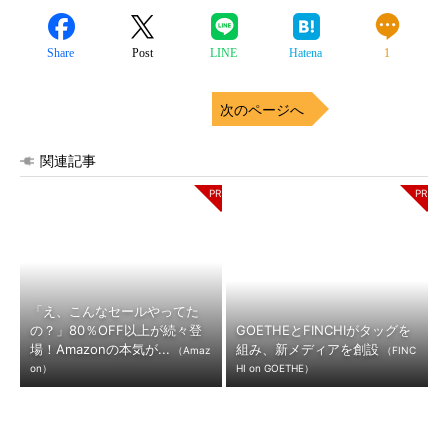
Share
Post
LINE
Hatena
1
次のページへ
関連記事
「え、こんなセールやってた
の？」80％OFF以上が続々登
GOETHEとFINCHIがタッグを
場！Amazonの本気が...
組み、新メディアを創設
（Amaz
（FINC
on）
HI on GOETHE）