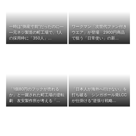
一時は“倒産寸前”だったのに―
ワークマン「次世代ファン付き
―元ネジ製造の町工場で、1人
ウエア」が登場 2900円商品
の採用枠に「350人」...
で狙う「日常使い」の新...
「1個80円のフックが売れる
「日本人が海外へ行けない」を
か」と一蹴された町工場の逆転
打ち破る シンガポール発LCC
劇 友安製作所が考える「...
が仕掛ける“逆張り戦略...