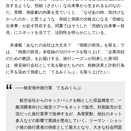
在するような、些細（ささい）な出来事から生まれるものなの
だ。実際、倒産劇の内幕を見ていくと、「なぜあの時、気付けな
かったのか」と思うような、存続と倒産の分岐点になる「些細な
出来事」が必ず存在する。同書ではそうした「些細な出来事＝前
兆」にスポットを当てて、法則性を明らかにしている。
本連載「あなたの会社は大丈夫？ 『倒産の前兆』を探る」で
は、『倒産の前兆』未収録の12のケースを取り上げ、「企業存続
のための教訓」をお届けする。旅行シーズンが到来した第1回
は、格安旅行会社として名を馳せたものの、粉飾決算と詐欺行為
に手を染めて倒産した「てるみくらぶ」を取り上げたい。
――格安海外旅行業 てるみくらぶ
航空会社からのキックバックを軸とした収益構造で、一
般消費者向けに格安ツアーをネットで販売。対面販売が主
流だった旅行業界で急伸するが、為替変動、他社のネット
参入などの影響で業績が悪化していく。リーマン・ショッ
ク後の旅行業者の倒産として最大となり、大きな社会問題