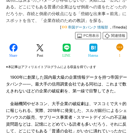
成功には決まったパターンが存在しないが、失敗には『公式』が
ある。どこにでもある普通の企業はなぜ倒産への道をたどったの
だろうか。存続と倒産の分岐点になる「些細な出来事＝前兆」に
スポットを当て、「企業存続のための教訓」を探る。
[
帝国データバンク 情報部
，ITmedia]
PC用表示
関連情報
Share
Post
LINE
Hatena
1
※本記事はアフィリエイトプログラムによる収益を得ています
1900年に創業した国内最大級の企業情報データを持つ帝国デー
タバンク――。最大手の信用調査会社である同社は、これまで数
えきれないほどの企業の破綻劇を、第一線で目撃してきた。
金融機関やゼネコン、大手企業の破綻劇は、マスコミで大々的
に報じられる。実際、2018年に発覚した、スルガ銀行によるシェ
アハウスの販売、サブリース事業者・スマートデイズへの不正融
資問題などは、記憶にとどめている読者も多いだろう。それに反
して、どこにでもある「普通の会社」がいかに潰れていったかに