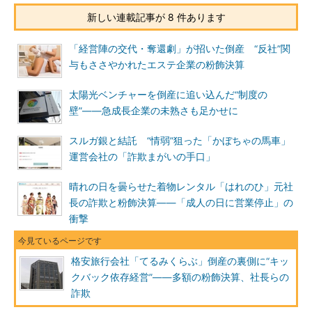
新しい連載記事が 8 件あります
「経営陣の交代・奪還劇」が招いた倒産 “反社”関
与もささやかれたエステ企業の粉飾決算
太陽光ベンチャーを倒産に追い込んだ“制度の
壁”――急成長企業の未熟さも足かせに
スルガ銀と結託 “情弱”狙った「かぼちゃの馬車」
運営会社の「詐欺まがいの手口」
晴れの日を曇らせた着物レンタル「はれのひ」元社
長の詐欺と粉飾決算――「成人の日に営業停止」の
衝撃
格安旅行会社「てるみくらぶ」倒産の裏側に“キッ
クバック依存経営”――多額の粉飾決算、社長らの
詐欺