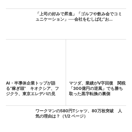
「上司の好みで昇進」「ゴルフや飲み会でコミ
ュニケーション」──会社をむしばむ“お...
AI・半導体企業トップが語
マツダ、業績がV字回復 関税
る“稼ぎ頭” キオクシア、フ
「300億円の逆風」でも勝ち
ジクラ、東京エレデバの見
取った黒字転換の裏側
解...
ワークマンの580円Tシャツ、80万枚突破 人
気の理由は？（1/2 ページ）