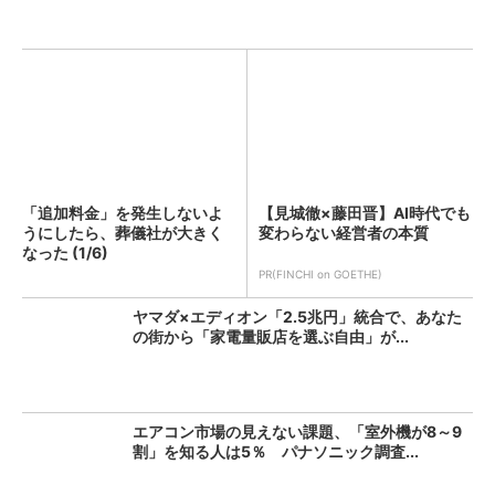
「追加料金」を発生しないよ
【見城徹×藤田晋】AI時代でも
うにしたら、葬儀社が大きく
変わらない経営者の本質
なった (1/6)
PR(FINCHI on GOETHE)
ヤマダ×エディオン「2.5兆円」統合で、あなた
の街から「家電量販店を選ぶ自由」が...
エアコン市場の見えない課題、「室外機が8～9
割」を知る人は5％ パナソニック調査...