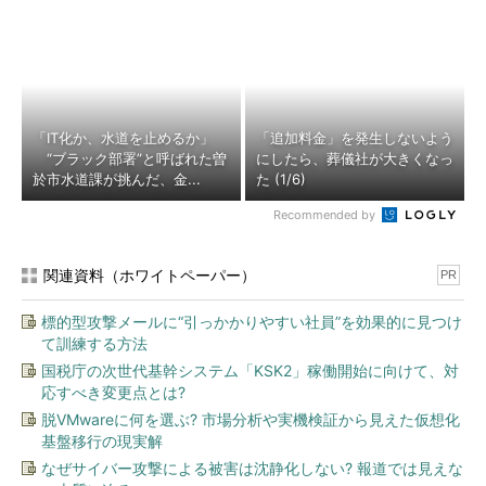
「IT化か、水道を止めるか」
「追加料金」を発生しないよう
“ブラック部署”と呼ばれた曽
にしたら、葬儀社が大きくなっ
於市水道課が挑んだ、金...
た (1/6)
Recommended by
関連資料（ホワイトペーパー）
PR
標的型攻撃メールに“引っかかりやすい社員”を効果的に見つけ
て訓練する方法
国税庁の次世代基幹システム「KSK2」稼働開始に向けて、対
応すべき変更点とは?
脱VMwareに何を選ぶ? 市場分析や実機検証から見えた仮想化
基盤移行の現実解
なぜサイバー攻撃による被害は沈静化しない? 報道では見えな