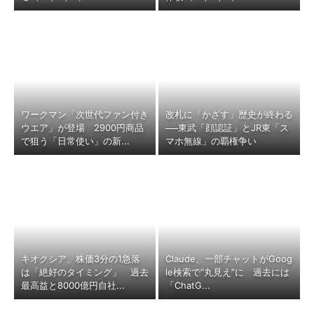
ワークマン「次世代ファン付き
改札に「かざす」歴史が終わる
ウエア」が登場 2900円商品
──東武「顔認証」とJR東「ス
で狙う「日常使い」の新...
マホ無線」の覇権争い
キオクシア、株価3分の1急落
Claude、一部チャットがGoog
は「絶好のタイミング」 過去
le検索で“丸見え”に 過去には
最高益と8000億円自社...
「ChatG...