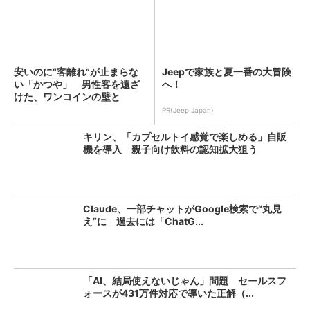
安いのに“客離れ”が止まらな
Jeepで家族と夏一番の大冒険
い「かつや」 男性客を遠ざ
へ！
けた、ワンコインの壁と
は？...
PR(Jeep Japan)
キリン、「カプセルトイ感覚で楽しめる」自販
機を導入 親子向け飲料の認知拡大狙う
Claude、一部チャットがGoogle検索で“丸見
え”に 過去には「ChatG...
「AI、結局使えないじゃん」問題 セールスフ
ォースが431万件対応で導いた正解（...