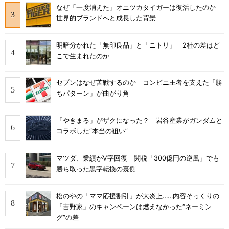
なぜ「一度消えた」オニツカタイガーは復活したのか
世界的ブランドへと成長した背景
明暗分かれた「無印良品」と「ニトリ」 2社の差はど
こで生まれたのか
セブンはなぜ苦戦するのか コンビニ王者を支えた「勝
ちパターン」が曲がり角
「やきまる」がザクになった？ 岩谷産業がガンダムと
コラボした“本当の狙い”
マツダ、業績がV字回復 関税「300億円の逆風」でも
勝ち取った黒字転換の裏側
松のやの「ママ応援割引」が大炎上……内容そっくりの
「吉野家」のキャンペーンは燃えなかった“ネーミン
グ”の差