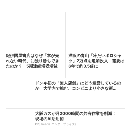
紀伊國屋書店はなぜ「本が売
洋服の青山「冷たいポロシャ
れない時代」に独り勝ちでき
ツ」2万点を追加投入 需要は
たのか？ 5期連続増収増益
6年で約3.5倍に
を...
ドンキ初の「無人店舗」はどう運営しているの
か 大学内で挑む、コンビニより小さな新...
大阪ガスが月2000時間の共有作業を削減！
現場のAI活用術
PR(ITmedia エンタープライズ)