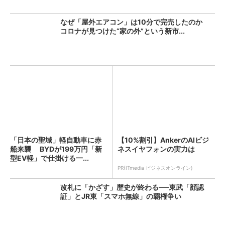
なぜ「屋外エアコン」は10分で完売したのか
コロナが見つけた“家の外”という新市...
「日本の聖域」軽自動車に赤
【10%割引】AnkerのAIビジ
船来襲 BYDが199万円「新
ネスイヤフォンの実力は
型EV軽」で仕掛ける一...
PR(ITmedia ビジネスオンライン)
改札に「かざす」歴史が終わる──東武「顔認
証」とJR東「スマホ無線」の覇権争い