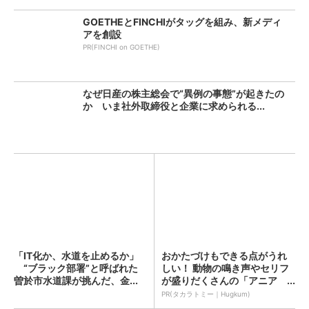
GOETHEとFINCHIがタッグを組み、新メディ
アを創設
PR(FINCHI on GOETHE)
なぜ日産の株主総会で“異例の事態”が起きたの
か いま社外取締役と企業に求められる...
「IT化か、水道を止めるか」
おかたづけもできる点がうれ
“ブラック部署”と呼ばれた
しい！ 動物の鳴き声やセリフ
曽於市水道課が挑んだ、金...
が盛りだくさんの「アニア ...
PR(タカラトミー｜Hugkum)