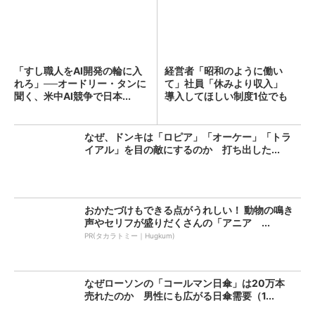
「すし職人をAI開発の輪に入
経営者「昭和のように働い
れろ」──オードリー・タンに
て」社員「休みより収入」
聞く、米中AI競争で日本...
導入してほしい制度1位でも
「週...
なぜ、ドンキは「ロピア」「オーケー」「トラ
イアル」を目の敵にするのか 打ち出した...
おかたづけもできる点がうれしい！ 動物の鳴き
声やセリフが盛りだくさんの「アニア ...
PR(タカラトミー｜Hugkum)
なぜローソンの「コールマン日傘」は20万本
売れたのか 男性にも広がる日傘需要（1...