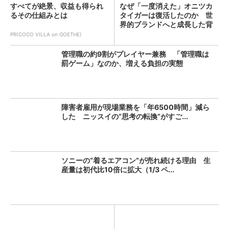
すべてが絶景、収益も得られ
なぜ「一度消えた」オニツカ
るその仕組みとは
タイガーは復活したのか 世
界的ブランドへと成長した背
景...
PR(COCO VILLA on GOETHE)
管理職の約9割がプレイヤー兼務 「管理職は
罰ゲーム」なのか、増える負担の実態
障害者雇用が現場業務を「年6500時間」減ら
した ニッスイの“思考の転換”がすご...
ソニーの“着るエアコン”が売れ続ける理由 生
産量は初代比10倍に拡大（1/3 ペ...