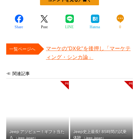
Share
Post
LINE
Hatena
0
マーケの“DX化”を後押し「マーケテ
一覧ページへ
ィング・シンカ論」
関連記事
Jeep アソビュー！ギフト当た
Jeep史上最長! 85時間の試乗
る
体験
（Jeep Japan）
（Jeep Japan）