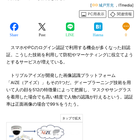
[
城戸芳充
，ITmedia]
PC用表示
関連情報
Share
Post
LINE
Hatena
0
スマホやPCのログイン認証で利用する機会が多くなった顔認
証。こうした技術を利用して防犯やマーケティングに役立てよう
とするサービスが増えている。
トリプルアイズが開発した画像認識プラットフォーム
「AIZE（アイズ）」もその1つだ。ディープラーニング技術を用
いて人の顔を512の特徴量によって把握し、マスクやサングラス
を着用した場合でも高い精度で人物の認識が行えるという。認証
率は正面画像の場合で99％をうたう。