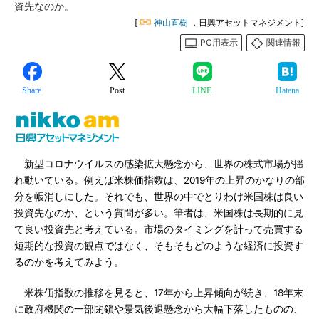
資先なのか。
[
神山直樹
，日興アセットマネジメント]
PC用表示
関連情報
Share
Post
LINE
Hatena
新型コロナウイルスの感染拡大懸念から、世界の株式市場が揺
れ動いている。例えば米株価指数は、2019年の上昇のかなりの部
分を帳消しにした。それでも、世界の中でとりわけ米国株は良い
投資先なのか、という質問が多い。筆者は、米国株は長期的に見
て良い投資先と考えている。市場のタイミングを計って売買する
短期的な投資の観点ではなく、そもそもどのような経済に投資す
るのかを考えてみよう。
米株価指数の推移を見ると、17年から上昇傾向が続き、18年末
に政府機関の一部閉鎖や景気後退懸念から大幅下落したものの、