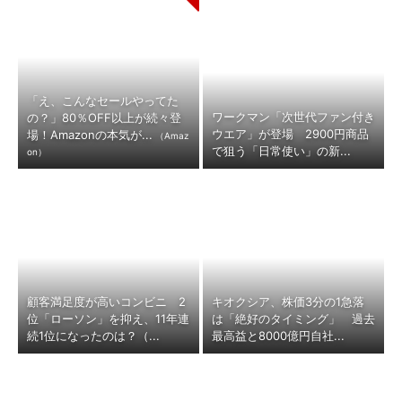
「え、こんなセールやってた
ワークマン「次世代ファン付き
の？」80％OFF以上が続々登
ウエア」が登場 2900円商品
場！Amazonの本気が...
（Amaz
で狙う「日常使い」の新...
on）
顧客満足度が高いコンビニ 2
キオクシア、株価3分の1急落
位「ローソン」を抑え、11年連
は「絶好のタイミング」 過去
続1位になったのは？（...
最高益と8000億円自社...