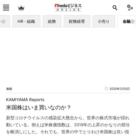
ーケ
HR・組織
総務
財務経理
小売り
金融
連載
2020年3月5日
KAMIYAMA Reports
米国株はいま買いなのか？
新型コロナウイルスの感染拡大懸念から、世界の株式市場が揺れ
動いている。例えば米株価指数は、2019年の上昇のかなりの部分
を帳消しにした。それでも、世界の中でとりわけ米国株は良い投