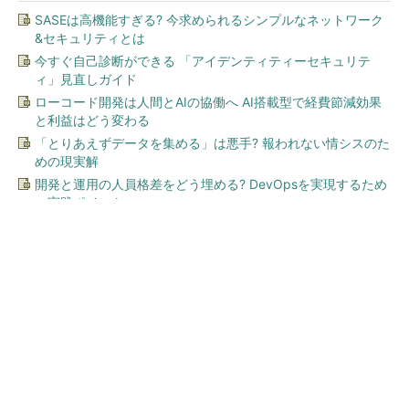
SASEは高機能すぎる? 今求められるシンプルなネットワーク
&セキュリティとは
今すぐ自己診断ができる 「アイデンティティーセキュリテ
ィ」見直しガイド
ローコード開発は人間とAIの協働へ AI搭載型で経費節減効果
と利益はどう変わる
「とりあえずデータを集める」は悪手? 報われない情シスのた
めの現実解
開発と運用の人員格差をどう埋める? DevOpsを実現するため
の実践ポイント
今、あなたにオススメ
ワークマン「次世代ファン付