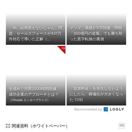
「AI、結局使えないじゃん」問
マツダ、業績がV字回復 関税
題 セールスフォースが431万
「300億円の逆風」でも勝ち取
件対応で導いた正解（...
った黒字転換の裏側
「追加料金」を発生しないよう
生成AIで月間2000時間削減
にしたら、葬儀社が大きくなっ
成功企業のアプローチとは？
た (1/6)
（ITmedia エンタープライズ）
Recommended by
関連資料（ホワイトペーパー）
PR