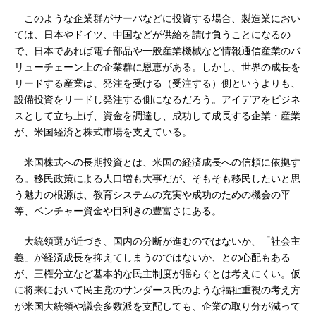
このような企業群がサーバなどに投資する場合、製造業におい
ては、日本やドイツ、中国などが供給を請け負うことになるの
で、日本であれば電子部品や一般産業機械など情報通信産業のバ
リューチェーン上の企業群に恩恵がある。しかし、世界の成長を
リードする産業は、発注を受ける（受注する）側というよりも、
設備投資をリードし発注する側になるだろう。アイデアをビジネ
スとして立ち上げ、資金を調達し、成功して成長する企業・産業
が、米国経済と株式市場を支えている。
米国株式への長期投資とは、米国の経済成長への信頼に依拠す
る。移民政策による人口増も大事だが、そもそも移民したいと思
う魅力の根源は、教育システムの充実や成功のための機会の平
等、ベンチャー資金や目利きの豊富さにある。
大統領選が近づき、国内の分断が進むのではないか、「社会主
義」が経済成長を抑えてしまうのではないか、との心配もある
が、三権分立など基本的な民主制度が揺らぐとは考えにくい。仮
に将来において民主党のサンダース氏のような福祉重視の考え方
が米国大統領や議会多数派を支配しても、企業の取り分が減って