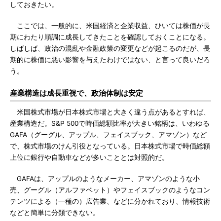
しておきたい。
ここでは、一般的に、米国経済と企業収益、ひいては株価が長
期にわたり順調に成長してきたことを確認しておくことになる。
しばしば、政治の混乱や金融政策の変更などが起こるのだが、長
期的に株価に悪い影響を与えたわけではない、と言って良いだろ
う。
産業構造は成長重視で、政治体制は安定
米国株式市場が日本株式市場と大きく違う点があるとすれば、
産業構造だ。S&P 500で時価総額比率が大きい銘柄は、いわゆる
GAFA（グーグル、アップル、フェイスブック、アマゾン）など
で、株式市場のけん引役となっている。日本株式市場で時価総額
上位に銀行や自動車などが多いこととは対照的だ。
GAFAは、アップルのようなメーカー、アマゾンのような小
売、グーグル（アルファベット）やフェイスブックのようなコン
テンツによる（一種の）広告業、などに分かれており、情報技術
などと簡単に分類できない。