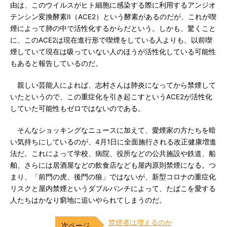
由は、このウイルスがヒト細胞に感染する際に利用するアンジオ
テンシン変換酵素II（ACE2）という酵素があるのだが、これが喫
煙によって肺の中で活性化するからだという。しかも、驚くこと
に、このACE2は現在進行形で喫煙をしている人よりも、以前喫
煙していて現在は吸っていない人のほうが活性化している可能性
もあると報告しているのだ。
親しい芸能人によれば、志村さんは肺炎になってから禁煙して
いたというので、この重症化を引き起こすというACE2が活性化
していた可能性もゼロではないのである。
そんなショッキングなニュースに加えて、愛煙家の方たちを暗
い気持ちにしているのが、4月1日に全面施行される改正健康増進
法だ。これによって学校、病院、役所などの公共施設や鉄道、船
舶、さらには居酒屋などの飲食店なども屋内原則禁煙になる。つ
まり、「前門の虎、後門の狼」ではないが、新型コロナの重症化
リスクと屋内禁煙というダブルパンチによって、たばこを愛する
人たちはかなり窮地に追いやられてしまうのだ。
禁煙者は増えるのか