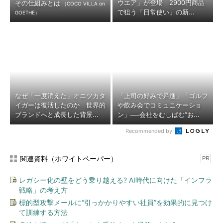
ウエア」が登場 2900円商品
その仕組みとは
（COCO VILLA on
で狙う「日常使い」の新...
GOETHE）
なぜ「一度消えた」オニツカタ
「上司の好みで昇進」「ゴルフ
イガーは復活したのか 世界的
や飲み会でコミュニケーショ
ブランドへと成長した背景...
ン」──会社をむしばむ“お...
Recommended by
関連資料（ホワイトペーパー）
PR
レガシー化の壁をどう乗り越える? AI時代に向けた「インフラ
戦略」の考え方
標的型攻撃メールに“引っかかりやすい社員”を効果的に見つけ
て訓練する方法