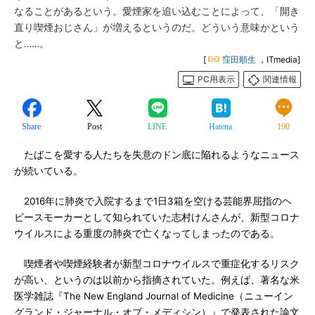
なることがあるという。愛煙家を追い込むことによって、「開き
直り喫煙おじさん」が増えるというのだ。どういう意味かという
と……。
[
窪田順生
，ITmedia]
PC用表示
関連情報
Share
Post
LINE
Hatena
190
たばこを愛する人たちを失意のドン底に陥れるようなニュース
が続いている。
2016年に肺炎で入院するまで1日3箱を空ける芸能界屈指のヘ
ビースモーカーとして知られていた志村けんさんが、新型コロナ
ウイルスによる重度の肺炎で亡くなってしまったのである。
喫煙者や喫煙経験者が新型コロナウイルスで重症化するリスク
が高い、というのは以前から指摘されていた。例えば、著名な米
医学雑誌『The New England Journal of Medicine（ニューイン
グランド・ジャーナル・オブ・メディシン）』で発表された論文