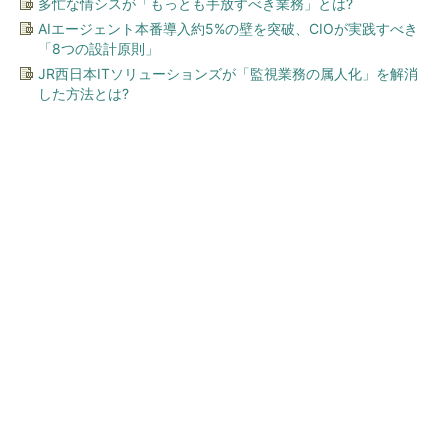
多忙な情シスが「もっとも手放すべき業務」とは?
AIエージェント本番導入約5%の壁を突破、CIOが実践すべき
「8つの設計原則」
JR西日本ITソリューションズが「監視業務の属人化」を解消
した方法とは?
今、あなたにオススメ
全国の絶景ポイントにサウナ
付きのシェア別荘を展開
PR(COCO VILLA on GOETHE)
ワークマン「次世代ファン付きウエア」が登
場 2900円商品で狙う「日常使い」の新...