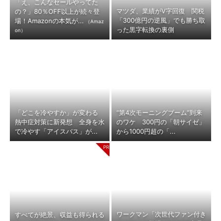
「え、こんなセールやってた
マツダ、業績がV字回復 関税
の？」80％OFF以上が続々登
「300億円の逆風」でも勝ち取
場！Amazonの本気が...
（Amaz
った黒字転換の裏側
on）
「どこを冷やすか」が変わる
“第4次モーニングブーム”到来
熱中症対策に新発想 全身を水
のワケ 300円の「朝サイゼ」
で冷やす「アイスバス」が...
から1000円超の「...
ワークマン「次世代ファン付き
すべてが絶景、収益も得られる