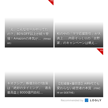
「え、こんなセールやってた
松のやの「ママ応援割引」が大
の？」80％OFF以上が続々登
炎上……内容そっくりの「吉野
場！Amazonの本気が...
（Amaz
家」のキャンペーンは燃え...
on）
キオクシア、株価3分の1急落
【見城徹×藤田晋】AI時代でも
は「絶好のタイミング」 過去
変わらない経営者の本質
（FINC
最高益と8000億円自社...
HI on GOETHE）
Recommended by