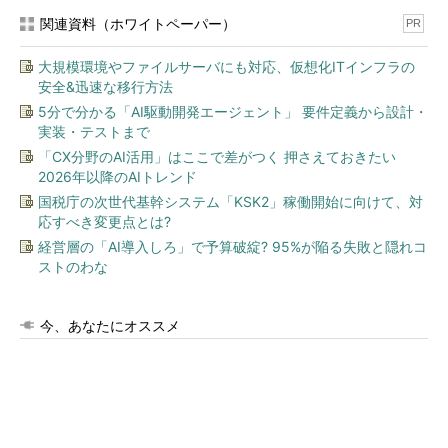
関連資料（ホワイトペーパー）
PR
大規模環境やファイルサーバにも対応、仮想化ITインフラの
安全&迅速な移行方法
5分で分かる「AI駆動開発エージェント」 要件定義から設計・
実装・テストまで
「CX分野のAI活用」はここで差がつく 押さえておきたい
2026年以降のAIトレンド
国税庁の次世代基幹システム「KSK2」稼働開始に向けて、対
応すべき変更点とは?
経営層の「AI導入しろ」で予算破綻? 95%が陥る失敗と隠れコ
ストのわな
今、あなたにオススメ