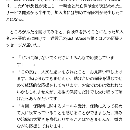
り、また60代男性が死亡し、一時金と死亡保険金が支払われた。
サービス開始から半年で、加入者には初めて保険料が発生したこ
とになる。
ところがふたを開けてみると、保険料を払うことになった加入
者から受給者に向けて、運営元のjustInCaseも驚くほどの応援メ
ッセージが届いた。
「ガンに負けないでください！みんなで応援していま
す！！！」
「この度は、大変な思いをされたこと、お見舞い申し上げ
ます。私は何もできませんが、助け合いの保険を通じてせ
めて経済的な応援をしております。お金では心は救われな
いかもしれませんが、応援の気持ちだけでも受け取って頂
けたらありがたいです」
「今回、保険料に関するメールを受け、保険に入って初め
て人に役立っていることを感じることができました。痛み
や治療の大変さを肩代わりすることはできませんが、微力
ながら応援しております」