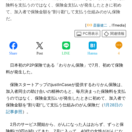
険料を支払うのではなく、保険金支払いが発生したときに初め
て、加入者で保険金額を“割り勘”して支払う仕組みのがん保険
だ。
[
斎藤健二
，ITmedia]
PC用表示
関連情報
Share
Post
LINE
Hatena
4
日本初のP2P保険である「わりかん保険」で7月、初めて保険
料が発生した。
保険スタートアップのjustInCaseが提供するわりかん保険は、
加入者同士の助け合いの精神のもと、毎月決まった保険料を支払
うのではなく、保険金支払いが発生したときに初めて、加入者で
保険金額を“割り勘”して支払う仕組みのがん保険だ（
1月28日の
記事参照
）。
2月のサービス開始から、がんになった人はおらず、ずっと保
険料は0円が続いてきた。7月に入って、40代の女性ががんにな