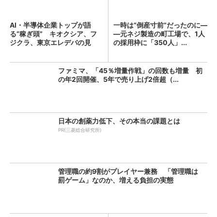
AI・半導体企業トップが語
一時は“倒産寸前”だったのに―
る“稼ぎ頭” キオクシア、フ
―元ネジ製造の町工場で、1人
ジクラ、東京エレデバの見
の採用枠に「350人」...
解...
ファミマ、「45％増量作戦」の回数も増量 初
の年2回開催、5年で売り上げ2倍超（...
日本の創薬力低下、その本当の課題とは
PR(三菱総合研究所)
管理職の約9割がプレイヤー兼務 「管理職は
罰ゲーム」なのか、増える負担の実態