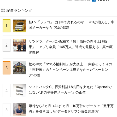
記事ランキング
軽EV「ラッコ」は日本で売れるのか BYDが抱える、中
国メーカーならではの課題
サツドラ、クーポン配布で「数十億円の売り上げ効
果」 アプリ会員「145万人」達成で見据える、真の顧
客理解
松のやの「ママ応援割引」が大炎上……内容そっくりの
「吉野家」のキャンペーンは燃えなかった“ネーミン
グ”の差
ソフトバンクG、投資利益1.8兆円を支えた「OpenAIで
はない“あの半導体メーカー”」の正体
銀行なら3カ月→AIは1カ月 10万件のデータで「数千万
円」を引き出した“データドリブン資金調達術”