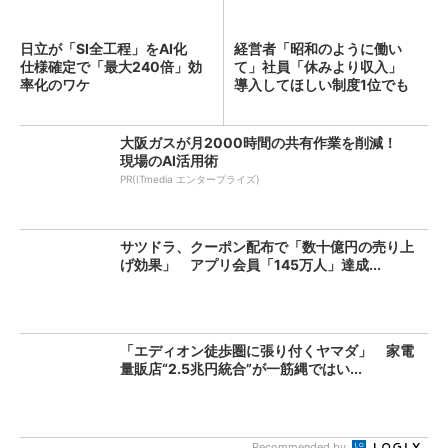
日立が「SI全工程」をAI化
経営者「昭和のように働い
仕様確定で「最大240倍」効
て」社員「休みより収入」
率化のワケ
導入してほしい制度1位でも
「週...
大阪ガスが月2000時間の共有作業を削減！
現場のAI活用術
PR(ITmedia エンタープライズ)
サツドラ、クーポン配布で「数十億円の売り上
げ効果」 アプリ会員「145万人」達成...
「エディオン徒歩圏に張り付くヤマダ」 家電
量販店“2.5兆円統合”が一筋縄ではい...
Recommended by