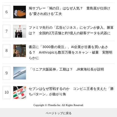
鳩サブレー「鳩の日」はなぜ人気？ 豊島屋が仕掛け
る“愛され続ける”工夫
ファミマ先行の「広告ビジネス」にセブンが参入、勝算
は？ 全国約2万店舗と約1億人の顧客データを武器に
書店に「3000冊の発注」、AI企業が古書を買いあさ
る？ Anthropicも数百万冊をスキャン・破棄 実態明
らかに
「リニア大阪延伸」工期は？ JR東海社長が説明
セブンはなぜ苦戦するのか コンビニ王者を支えた「勝
ちパターン」が曲がり角
Copyright © ITmedia Inc. All Rights Reserved.
ページトップに戻る