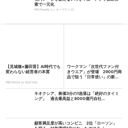
索で一元化
PR(ITmedia エンタープライズ)
【見城徹×藤田晋】AI時代でも
ワークマン「次世代ファン付
変わらない経営者の本質
きウエア」が登場 2900円商
品で狙う「日常使い」の新...
PR(FINCHI on GOETHE)
キオクシア、株価3分の1急落は「絶好のタイミ
ング」 過去最高益と8000億円自社...
顧客満足度が高いコンビニ 2位「ローソン」