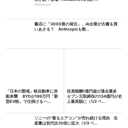
PR(Amazon)
書店に「3000冊の発注」、AI企業が古書を買
いあさる？ Anthropicも数...
「日本の聖域」軽自動車に赤
役員報酬1億円超が過去最多
船来襲 BYDが199万円「新
セブン元取締役の134億円が史
型EV軽」で仕掛ける一...
上最高額に（1/2 ペ...
ソニーの“着るエアコン”が売れ続ける理由 生
産量は初代比10倍に拡大（1/3 ペ...