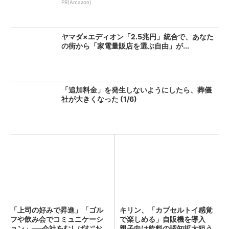
PR(Amazon)
ヤマダ×エディオン「2.5兆円」統合で、あなた
の街から「家電量販店を選ぶ自由」が...
「追加料金」を発生しないようにしたら、葬儀
社が大きくなった (1/6)
「上司の好みで昇進」「ゴル
キリン、「カプセルトイ感覚
フや飲み会でコミュニケーシ
で楽しめる」自販機を導入
ョン」──会社をむしばむ“お...
親子向け飲料の認知拡大狙う