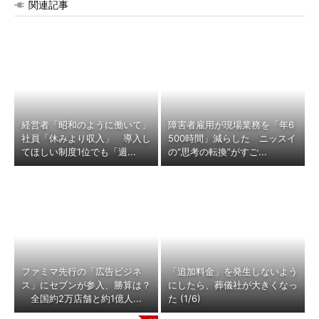
関連記事
経営者「昭和のように働いて」
障害者雇用が現場業務を「年6
社員「休みより収入」 導入し
500時間」減らした ニッスイ
てほしい制度1位でも「週...
の“思考の転換”がすご...
ファミマ先行の「広告ビジネ
「追加料金」を発生しないよう
ス」にセブンが参入、勝算は？
にしたら、葬儀社が大きくなっ
全国約2万店舗と約1億人...
た (1/6)