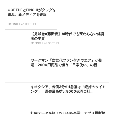
GOETHEとFINCHIがタッグを
組み、新メディアを創設
PR(FINCHI on GOETHE)
【見城徹×藤田晋】AI時代でも変わらない経営
者の本質
PR(FINCHI on GOETHE)
ワークマン「次世代ファン付きウエア」が登
場 2900円商品で狙う「日常使い」の新...
キオクシア、株価3分の1急落は「絶好のタイミ
ング」 過去最高益と8000億円自社...
社内データを扱えないAIを卒業 アプリ横断検