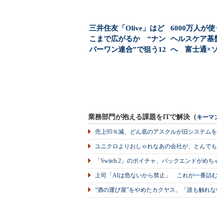
三井住友「Olive」はど
6000万人が
こまで広がるか “ナン
ヘルスケア基
バーワン連合”で狙う12
へ 富士通×
00万口...
ク×SMBC社...
業務部門が抱える課題をITで解決（
キーマ
売上95％減、どん底のアスクルが旧システム
ユニクロよりおしゃれなあの会社が、とんでも
「Switch 2」のボイチャ、バックエンドが
上司「AIは危ないから禁止」 これが一番詰
“酒の運び屋”をやめたカクヤス、「誰も触れな