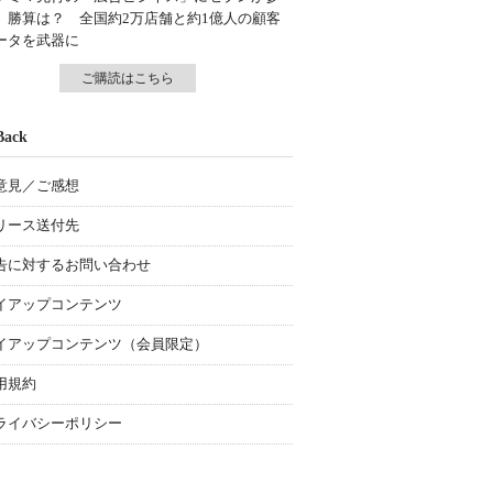
、勝算は？ 全国約2万店舗と約1億人の顧客
ータを武器に
ご購読はこちら
Back
意見／ご感想
リース送付先
告に対するお問い合わせ
イアップコンテンツ
イアップコンテンツ（会員限定）
用規約
ライバシーポリシー