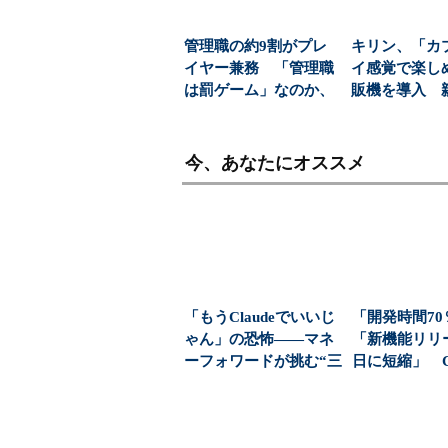
管理職の約9割がプレ
キリン、「カ
イヤー兼務 「管理職
イ感覚で楽し
は罰ゲーム」なのか、
販機を導入 
増える負担の実態
飲料の認知拡
今、あなたにオススメ
「もうClaudeでいいじ
「開発時間7
ゃん」の恐怖――マネ
「新機能リリー
ーフォワードが挑む“三
日に短縮」 Cla
正面作戦”（...
de...