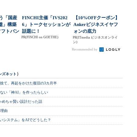
使う「国産
FINCHI主催「IVS202
【10%OFFクーポン】
盤」構築
6」トークセッションが
Ankerビジネスイヤフ
ソフトバン
話題に！
ォンの底力
PR(FINCHI on GOETHE)
PR(ITmedia ビジネスオンライ
ン)
Recommended by
）
ンズネット
を捨て、再起をかけた復旧の3カ月半
ない「神AI」を作ったらしい
めちゃめちゃ賢い設計だった話
む理由
いシステム」をAIでどうした？