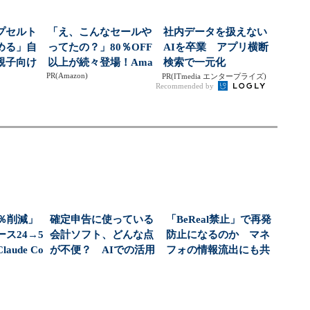
プセルト
「え、こんなセールや
社内データを扱えない
める」自
ってたの？」80％OFF
AIを卒業 アプリ横断
親子向け
以上が続々登場！Ama
検索で一元化
PR(Amazon)
大狙う
zonの本気が...
PR(ITmedia エンタープライズ)
Recommended by
0％削減」
確定申告に使っている
「BeReal禁止」で再発
ス24→5
会計ソフト、どんな点
防止になるのか マネ
ude Co
が不便？ AIでの活用
フォの情報流出にも共
は進むのか（1/2...
通する“責任の...