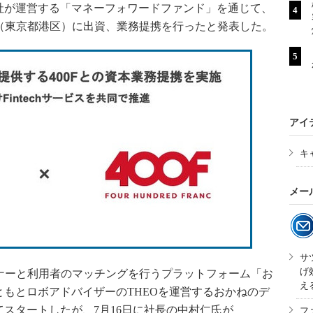
社が運営する「マネーフォワードファンド」を通じて、
F（東京都港区）に出資、業務提携を行ったと発表した。
アイ
キ
メー
サ
げ
ナーと利用者のマッチングを行うプラットフォーム「お
え
もとロボアドバイザーのTHEOを運営するおかねのデ
スタートしたが、7月16日に社長の中村仁氏が
フ