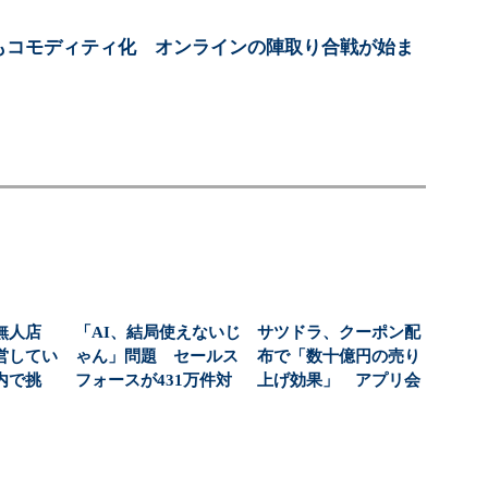
券もコモディティ化 オンラインの陣取り合戦が始ま
無人店
「AI、結局使えないじ
サツドラ、クーポン配
営してい
ゃん」問題 セールス
布で「数十億円の売り
内で挑
フォースが431万件対
上げ効果」 アプリ会
より小さ
応で導いた正解（...
員「145万人」達成...