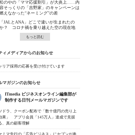
松のやの「ママ応援割引」が大炎上……内
容そっくりの「吉野家」のキャンペーンは
燃えなかった“ネーミング”の差
「JALとANA」どこで違いが生まれたの
か？ コロナ禍を乗り越えた空の現在地
もっと読む
ティメディアからのお知らせ
ャリア採用の応募を受け付けています
ルマガジンのお知らせ
ITmedia ビジネスオンライン編集部が
制作する日刊メールマガジンです
ツドラ、クーポン配布で「数十億円の売り上
効果」 アプリ会員「145万人」達成で見据
る、真の顧客理解
ァミマ先行の「広告ビジネス」にセブンが参