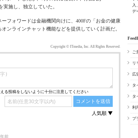
入
を実施し、独立していた。
デ
フォワードは金融機関向けに、400Fの「お金の健康
るオンラインチャット機能などを提供していく計画だ。
Feed
Copyright © ITmedia, Inc. All Rights Reserved.
ご
リ
広
タ
タ
利
プ