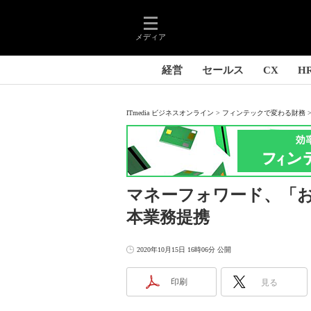
メディア
経営
セールス
CX
H
ITmedia ビジネスオンライン
フィンテックで変わる財務
マネーフォワード、「お
本業務提携
2020年10月15日 16時06分 公開
印刷
見る