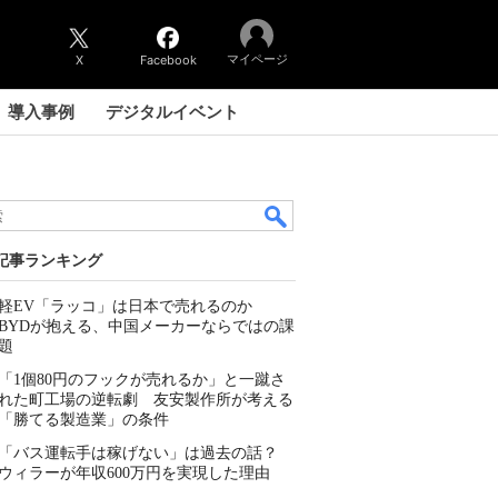
マイページ
X
Facebook
導入事例
デジタルイベント
記事ランキング
軽EV「ラッコ」は日本で売れるのか
BYDが抱える、中国メーカーならではの課
題
「1個80円のフックが売れるか」と一蹴さ
れた町工場の逆転劇 友安製作所が考える
「勝てる製造業」の条件
「バス運転手は稼げない」は過去の話？
ウィラーが年収600万円を実現した理由