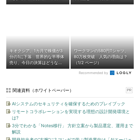
キオクシア、1カ月で株価が3
ワークマンの580円Tシャツ、
分の1に下落 世界的な半導体
80万枚突破 人気の理由は？
売り、今日の決算はどうな...
（1/2 ページ）
Recommended by
関連資料（ホワイトペーパー）
PR
AIシステムのセキュリティを確保するためのプレイブック
リモートコラボレーションを実現する理想の設計開発環境と
は?
3分でわかる「Notes移行」 方針立案から製品選定、運用まで
解説
開発担当者の“右腕”に? マンガで学ぶ製造業向け「AIエージェ