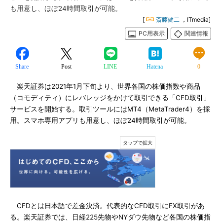
も用意し、ほぼ24時間取引が可能。
[
斎藤健二
，ITmedia]
PC用表示
関連情報
Share
Post
LINE
Hatena
0
楽天証券は2021年1月下旬より、世界各国の株価指数や商品
（コモディティ）にレバレッジをかけて取引できる「CFD取引」
サービスを開始する。取引ツールにはMT4（MetaTrader4）を採
用。スマホ専用アプリも用意し、ほぼ24時間取引が可能。
CFDとは日本語で差金決済。代表的なCFD取引にFX取引があ
る。楽天証券では、日経225先物やNYダウ先物など各国の株価指