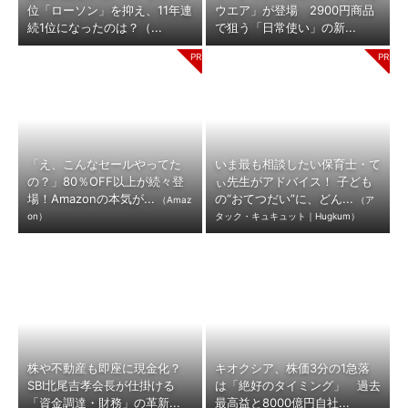
位「ローソン」を抑え、11年連
ウエア」が登場 2900円商品
続1位になったのは？（...
で狙う「日常使い」の新...
「え、こんなセールやってた
いま最も相談したい保育士・て
の？」80％OFF以上が続々登
ぃ先生がアドバイス！ 子ども
場！Amazonの本気が...
の“おてつだい”に、どん...
（Amaz
（ア
on）
タック・キュキュット｜Hugkum）
株や不動産も即座に現金化？
キオクシア、株価3分の1急落
SBI北尾吉孝会長が仕掛ける
は「絶好のタイミング」 過去
「資金調達・財務」の革新...
最高益と8000億円自社...