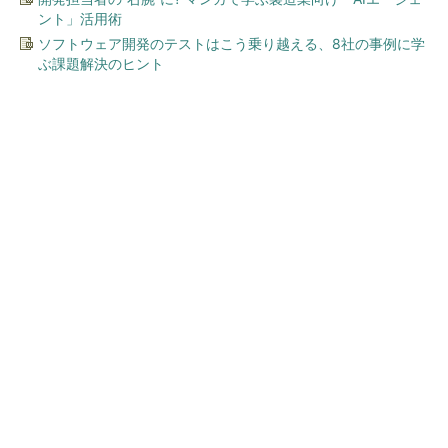
ント」活用術
ソフトウェア開発のテストはこう乗り越える、8社の事例に学
ぶ課題解決のヒント
今、あなたにオススメ
GOETHEとFINCHIがタッグを
組み、新メディアを創設
PR(FINCHI on GOETHE)
「イソジン®クリアうがい薬」といっしょに
「うがいパワー」で一年中！ 健やか
PR(iNova｜Hugkum)