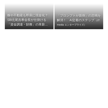
株や不動産も即座に現金化？
「プロンプトが面倒」の悲鳴を
SBI北尾吉孝会長が仕掛ける
解消！ AI定着のステップ
（IT
「資金調達・財務」の革新...
media エンタープライズ）
キオクシア、1カ月で株価が3
マツダ、業績がV字回復 関税
分の1に下落 世界的な半導体
「300億円の逆風」でも勝ち取
売り、今日の決算はどうな...
った黒字転換の裏側