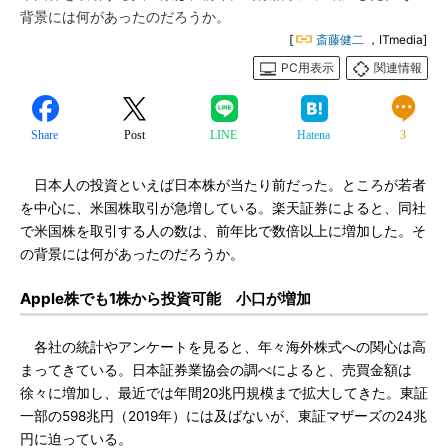
背景には何があったのだろうか。
[
斎藤健二
，ITmedia]
PC用表示
関連情報
Share
Post
LINE
Hatena
3
日本人の投資といえば日本株が当たり前だった。ところが若者
を中心に、米国株取引が急増している。楽天証券によると、同社
で米国株を取引する人の数は、前年比で数倍以上に増加した。そ
の背景には何があったのだろうか。
Apple株でも1株から投資可能 小口が増加
各社の統計やアンケートを見ると、年々海外株式への関心は高
まってきている。日本証券業協会の調べによると、売買金額は
徐々に増加し、最近では年間20兆円規模まで拡大してきた。東証
一部の598兆円（2019年）には及ばないが、東証マザーズの24兆
円に迫っている。