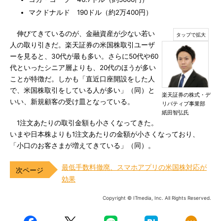
マクドナルド 190ドル（約2万400円）
伸びてきているのが、金融資産が少ない若い
人の取り引きだ。楽天証券の米国株取引ユーザ
ーを見ると、30代が最も多い。さらに50代や60
代といったシニア層よりも、20代のほうが多い
ことが特徴だ。しかも「直近口座開設をした人
で、米国株取引をしている人が多い」（同）と
楽天証券の株式・デ
いい、新規顧客の受け皿となっている。
リバティブ事業部
紙田智弘氏
1注文あたりの取引金額も小さくなってきた。
いまや日本株よりも1注文あたりの金額が小さくなっており、
「小口のお客さまが増えてきている」（同）。
最低手数料撤廃、スマホアプリの米国株対応が
効果
Copyright © ITmedia, Inc. All Rights Reserved.