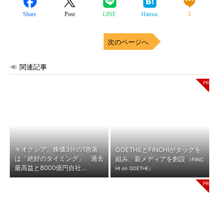
Share
Post
LINE
Hatena
3
次のページへ
関連記事
キオクシア、株価3分の1急落
GOETHEとFINCHIがタッグを
は「絶好のタイミング」 過去
組み、新メディアを創設
（FINC
最高益と8000億円自社...
HI on GOETHE）