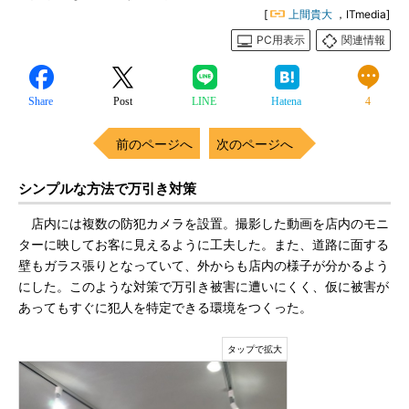
[
上間貴大
，ITmedia]
PC用表示
関連情報
Share
Post
LINE
Hatena
4
前のページへ
次のページへ
シンプルな方法で万引き対策
店内には複数の防犯カメラを設置。撮影した動画を店内のモニ
ターに映してお客に見えるように工夫した。また、道路に面する
壁もガラス張りとなっていて、外からも店内の様子が分かるよう
にした。このような対策で万引き被害に遭いにくく、仮に被害が
あってもすぐに犯人を特定できる環境をつくった。