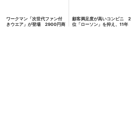
部屋を一瞬で没入空間にする
ワークマン「次世代ファン付
ガジェット
きウエア」が登場 2900円商
品で狙う「日常使い」の新...
PR(デノン)
顧客満足度が高いコンビニ 2位「ローソン」
を抑え、11年連続1位になったのは？（...
キオクシア、株価3分の1急落は「絶好のタイミ
ング」 過去最高益と8000億円自社...
「AI、結局使えないじゃん」問題 セールスフ
ォースが431万件対応で導いた正解（...