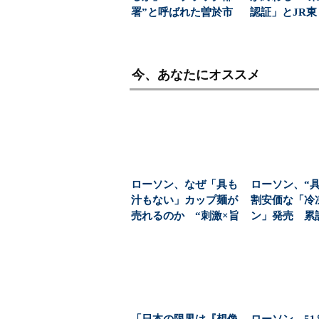
署”と呼ばれた曽於市
認証」とJR
水道課が挑んだ、金...
無線」の覇権
今、あなたにオススメ
ローソン、なぜ「具も
ローソン、“具
汁もない」カップ麺が
割安価な「冷
売れるのか “刺激×旨
ン」発売 累計
さ”がやみつきに（...
販売のカップ..