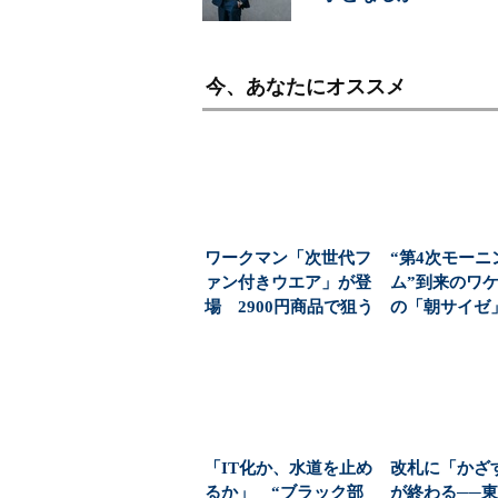
今、あなたにオススメ
ワークマン「次世代フ
“第4次モーニ
ァン付きウエア」が登
ム”到来のワケ
場 2900円商品で狙う
の「朝サイゼ」
「日常使い」の新...
00円超の「...
「IT化か、水道を止め
改札に「かざ
るか」 “ブラック部
が終わる──