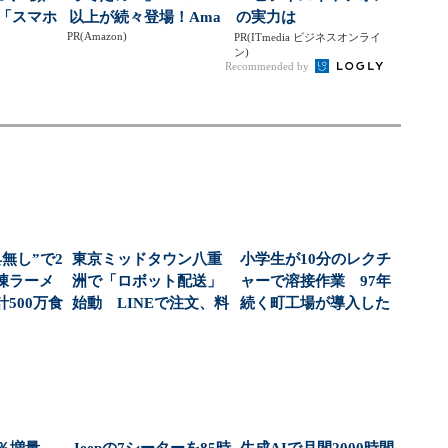
東「スマホ
以上が続々登場！Ama
の実力は
PR(Amazon)
争い
zonの本気が...
PR(ITmedia ビジネスオンライ
ン)
Recommended by
無し”で2
東京ミッドタウン八重
小学生が10分のレクチ
凍ラーメ
洲で「ロボット配送」
ャーで溶接作業 97年
500万食
始動 LINEで注文、料
続く町工場が導入した
.
理をオフィスで受...
「溶接ロボット」...