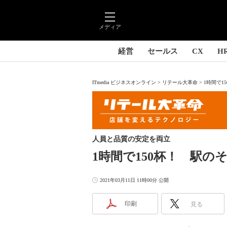
メディア
経営
セールス
CX
H
ITmedia ビジネスオンライン
リテール大革命
1時間で1
人員と品質の安定を両立
1時間で150杯！ 駅
2021年03月11日 11時00分 公開
印刷
見る