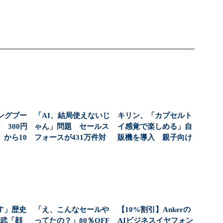
ングブー
「AI、結局使えないじ
キリン、「カプセルト
 300円
ゃん」問題 セールス
イ感覚で楽しめる」自
から10
フォースが431万件対
販機を導入 親子向け
応で導いた正解（...
飲料の認知拡大狙う
す」歴史
「え、こんなセールや
【10%割引】Ankerの
東武「顔
ってたの？」80％OFF
AIビジネスイヤフォン