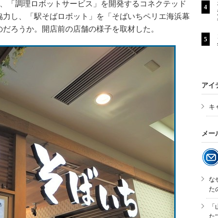
日、「調理ロボットサービス」を開発するコネクテッド
協力し、「駅そばロボット」を「そばいちペリエ海浜幕
のだろうか。開店前の店舗の様子を取材した。
アイ
キ
メー
な
た
「
た