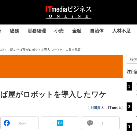
R
総務
財務経理
小売
金融
自治体
人材不足
50杯！ 駅のそば屋がロボットを導入したワケ：人員と品質...
注目
のそば屋がロボットを導入したワケ
[
上間貴大
，
ITmedia
]
Share
1