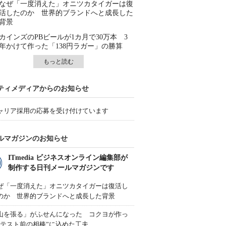
なぜ「一度消えた」オニツカタイガーは復
活したのか 世界的ブランドへと成長した
背景
カインズのPBビールが1カ月で30万本 3
年かけて作った「138円ラガー」の勝算
もっと読む
ティメディアからのお知らせ
ャリア採用の応募を受け付けています
ルマガジンのお知らせ
ITmedia ビジネスオンライン編集部が
制作する日刊メールマガジンです
ぜ「一度消えた」オニツカタイガーは復活し
のか 世界的ブランドへと成長した背景
山を張る」がふせんになった コクヨが作っ
“テスト前の相棒”に込めた工夫