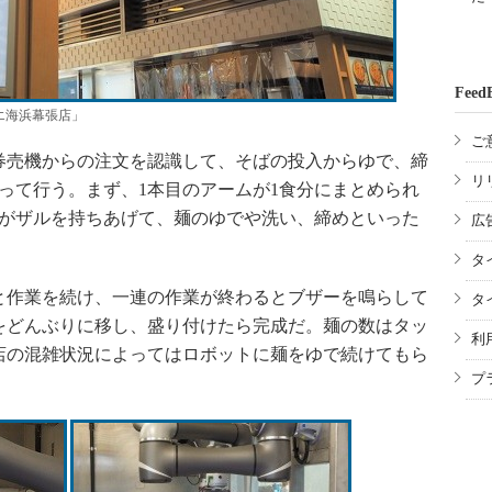
Feed
エ海浜幕張店」
ご
売機からの注文を認識して、そばの投入からゆで、締
リ
って行う。まず、1本目のアームが1食分にまとめられ
ムがザルを持ちあげて、麺のゆでや洗い、締めといった
広
タ
作業を続け、一連の作業が終わるとブザーを鳴らして
タ
をどんぶりに移し、盛り付けたら完成だ。麺の数はタッ
利
店の混雑状況によってはロボットに麺をゆで続けてもら
プ