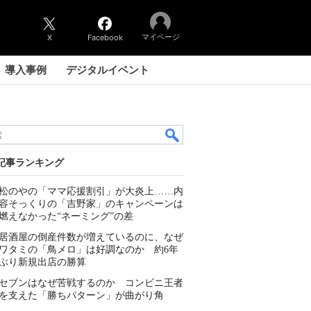
マイページ
X
Facebook
導入事例
デジタルイベント
記事ランキング
松のやの「ママ応援割引」が大炎上……内
容そっくりの「吉野家」のキャンペーンは
燃えなかった“ネーミング”の差
居酒屋の倒産件数が増えているのに、なぜ
ワタミの「鳥メロ」は好調なのか 約6年
ぶり新規出店の勝算
セブンはなぜ苦戦するのか コンビニ王者
を支えた「勝ちパターン」が曲がり角