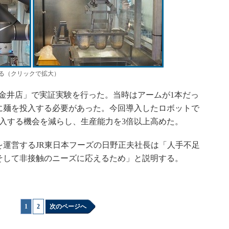
める（クリックで拡大）
 東小金井店」で実証実験を行った。当時はアームが1本だっ
に麺を投入する必要があった。今回導入したロボットで
入する機会を減らし、生産能力を3倍以上高めた。
運営するJR東日本フーズの日野正夫社長は「人手不足
そして非接触のニーズに応えるため」と説明する。
1
|
2
次のページへ