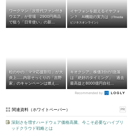
ワークマン「次世代ファン付き
イヤフォンを超えるイヤフォ
ウエア」が登場 2900円商品
ン？ AI機能の実力は
（ITmedia
で狙う「日常使い」の新...
ビジネスオンライン）
松のやの「ママ応援割引」が大
キオクシア、株価3分の1急落
炎上……内容そっくりの「吉野
は「絶好のタイミング」 過去
家」のキャンペーンは燃え...
最高益と8000億円自社...
Recommended by
関連資料（ホワイトペーパー）
PR
深刻さを増すハードウェア価格高騰、今こそ必要なハイブリ
ッドクラウド戦略とは