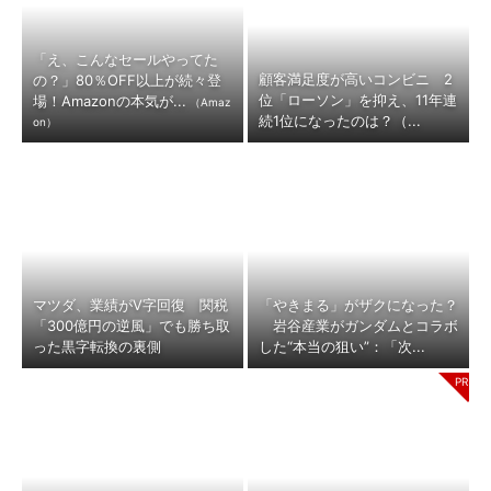
「え、こんなセールやってた
顧客満足度が高いコンビニ 2
の？」80％OFF以上が続々登
位「ローソン」を抑え、11年連
場！Amazonの本気が...
（Amaz
続1位になったのは？（...
on）
マツダ、業績がV字回復 関税
「やきまる」がザクになった？
「300億円の逆風」でも勝ち取
岩谷産業がガンダムとコラボ
った黒字転換の裏側
した“本当の狙い”：「次...