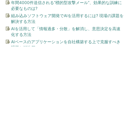
年間4000件送信される“標的型攻撃メール”、効果的な訓練に
必要なものは?
組み込みソフトウェア開発でAIを活用するには? 現場の課題を
解決する方法
AIを活用して「情報過多・分散」を解消し、意思決定を高速
化する方法
AIベースのアプリケーションを自社構築する上で克服すべき
課題と解決策
今、あなたにオススメ
顧客満足度が高いコンビニ 2
位「ローソン」を抑え、11年
連続1位になったのは？（...