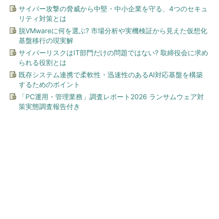
サイバー攻撃の脅威から中堅・中小企業を守る、4つのセキュ
リティ対策とは
脱VMwareに何を選ぶ? 市場分析や実機検証から見えた仮想化
基盤移行の現実解
サイバーリスクはIT部門だけの問題ではない? 取締役会に求め
られる役割とは
既存システム連携で柔軟性・迅速性のあるAI対応基盤を構築
するためのポイント
「PC運用・管理業務」調査レポート2026 ランサムウェア対
策実態調査報告付き
今、あなたにオススメ
ワークマン「次世代ファン付