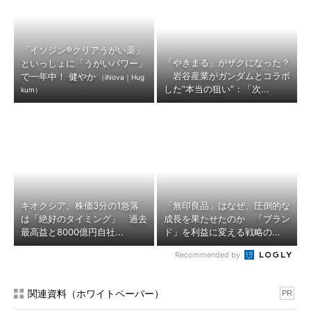
「イソジン®クリアうがい薬」
「やきまる」がザクになった？
といっしょに「うがいパワー」
岩谷産業がガンダムとコラボ
で一年中！ 健やか
（iNova｜Hug
した“本当の狙い”：「次...
kum）
キオクシア、株価3分の1急落
「無印良品」はなぜ、圧倒的な
は「絶好のタイミング」 過去
成長を果たせたのか 「ブラン
最高益と8000億円自社...
ド」を利益に変える戦略の...
Recommended by
関連資料（ホワイトペーパー）
PR