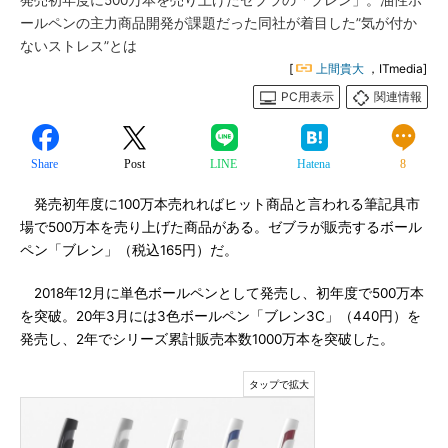
発売初年度に500万本を売り上げたゼブラの「ブレン」。油性ボ
ールペンの主力商品開発が課題だった同社が着目した”気が付か
ないストレス”とは
[
上間貴大
，ITmedia]
PC用表示
関連情報
Share
Post
LINE
Hatena
8
発売初年度に100万本売れればヒット商品と言われる筆記具市
場で500万本を売り上げた商品がある。ゼブラが販売するボール
ペン「ブレン」（税込165円）だ。
2018年12月に単色ボールペンとして発売し、初年度で500万本
を突破。20年3月には3色ボールペン「ブレン3C」（440円）を
発売し、2年でシリーズ累計販売本数1000万本を突破した。