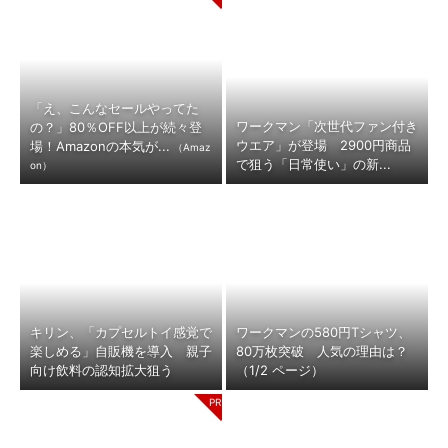
「え、こんなセールやってた
ワークマン「次世代ファン付き
の？」80％OFF以上が続々登
ウエア」が登場 2900円商品
場！Amazonの本気が...
（Amaz
で狙う「日常使い」の新...
on）
キリン、「カプセルトイ感覚で
ワークマンの580円Tシャツ、
楽しめる」自販機を導入 親子
80万枚突破 人気の理由は？
向け飲料の認知拡大狙う
（1/2 ページ）