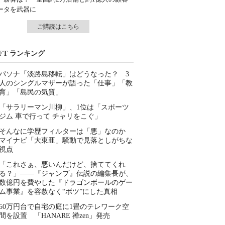
ータを武器に
ご購読はこちら
IFT ランキング
パソナ「淡路島移転」はどうなった？ 3
人のシングルマザーが語った「仕事」「教
育」「島民の気質」
「サラリーマン川柳」、1位は「スポーツ
ジム 車で行って チャリをこぐ」
そんなに学歴フィルターは「悪」なのか
マイナビ「大東亜」騒動で見落としがちな
視点
「これさぁ、悪いんだけど、捨ててくれ
る？」――『ジャンプ』伝説の編集長が、
数億円を費やした『ドラゴンボールのゲー
ム事業』を容赦なく“ボツ”にした真相
50万円台で自宅の庭に1畳のテレワーク空
間を設置 「HANARE 禅zen」発売