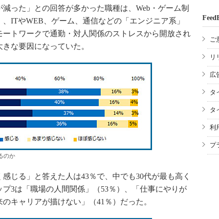
減った」との回答が多かった職種は、Web・ゲーム制
Feed
）、ITやWEB、ゲーム、通信などの「エンジニア系」
モートワークで通勤・対人関係のストレスから開放され
ご
大きな要因になっていた。
リ
広
タ
タ
利
プ
るのか
じる」と答えた人は43％で、中でも30代が最も高く
ップ3は「職場の人間関係」（53％）、「仕事にやりが
来のキャリアが描けない」（41％）だった。