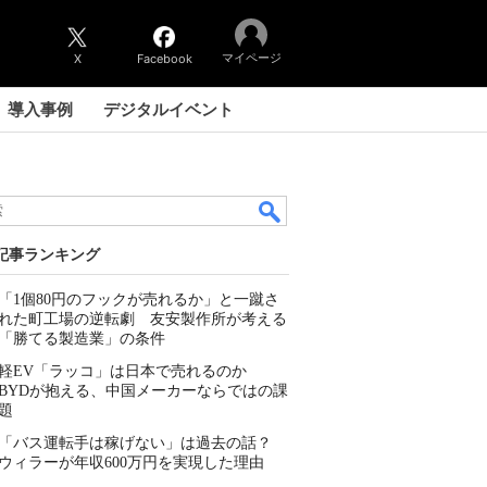
マイページ
X
Facebook
導入事例
デジタルイベント
記事ランキング
「1個80円のフックが売れるか」と一蹴さ
れた町工場の逆転劇 友安製作所が考える
「勝てる製造業」の条件
軽EV「ラッコ」は日本で売れるのか
BYDが抱える、中国メーカーならではの課
題
「バス運転手は稼げない」は過去の話？
ウィラーが年収600万円を実現した理由