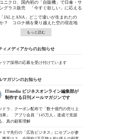
ユニクロ、国内初の「自販機」で日傘・サ
ングラス販売 「今すぐ欲しい」に応える
「JALとANA」どこで違いが生まれたの
か？ コロナ禍を乗り越えた空の現在地
もっと読む
ティメディアからのお知らせ
ャリア採用の応募を受け付けています
ルマガジンのお知らせ
ITmedia ビジネスオンライン編集部が
制作する日刊メールマガジンです
ツドラ、クーポン配布で「数十億円の売り上
効果」 アプリ会員「145万人」達成で見据
る、真の顧客理解
ァミマ先行の「広告ビジネス」にセブンが参
、勝算は？ 全国約2万店舗と約1億人の顧客