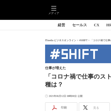
メディア
経営
セールス
CX
H
ITmedia ビジネスオンライン
#SHIFT
「コロナ禍で仕事の
仕事が増えた
「コロナ禍で仕事のスト
種は？
2021年06月12日 08時00分 公開
印刷
見る