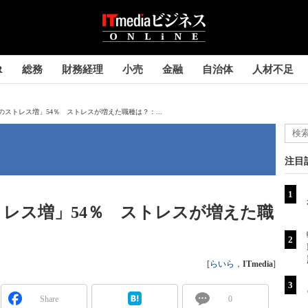
R
総務
財務経理
小売
金融
自治体
人材不足
ストレス増」54％ ストレスが増えた職種は？：...
注目
レス増」54％ ストレスが増えた職
[
らいら
，
ITmedia
]
Share
0