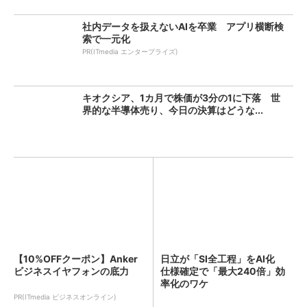
社内データを扱えないAIを卒業 アプリ横断検
索で一元化
PR(ITmedia エンタープライズ)
キオクシア、1カ月で株価が3分の1に下落 世
界的な半導体売り、今日の決算はどうな...
【10%OFFクーポン】Anker
日立が「SI全工程」をAI化
ビジネスイヤフォンの底力
仕様確定で「最大240倍」効
率化のワケ
PR(ITmedia ビジネスオンライン)