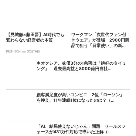
【見城徹×藤田晋】AI時代でも
ワークマン「次世代ファン付
変わらない経営者の本質
きウエア」が登場 2900円商
品で狙う「日常使い」の新...
PR(FINCHI on GOETHE)
キオクシア、株価3分の1急落は「絶好のタイミ
ング」 過去最高益と8000億円自社...
顧客満足度が高いコンビニ 2位「ローソン」
を抑え、11年連続1位になったのは？（...
「AI、結局使えないじゃん」問題 セールスフ
ォースが431万件対応で導いた正解（...