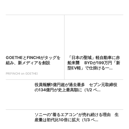
GOETHEとFINCHIがタッグを
「日本の聖域」軽自動車に赤
組み、新メディアを創設
船来襲 BYDが199万円「新
型EV軽」で仕掛ける一...
PR(FINCHI on GOETHE)
役員報酬1億円超が過去最多 セブン元取締役
の134億円が史上最高額に（1/2 ペ...
ソニーの“着るエアコン”が売れ続ける理由 生
産量は初代比10倍に拡大（1/3 ペ...