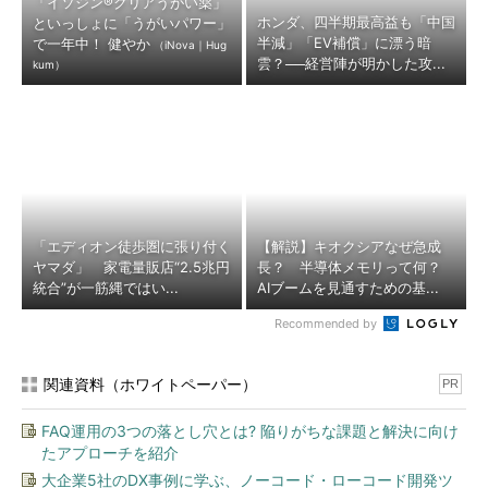
「イソジン®クリアうがい薬」
ホンダ、四半期最高益も「中国
といっしょに「うがいパワー」
半減」「EV補償」に漂う暗
で一年中！ 健やか
（iNova｜Hug
雲？──経営陣が明かした攻...
kum）
「エディオン徒歩圏に張り付く
【解説】キオクシアなぜ急成
ヤマダ」 家電量販店“2.5兆円
長？ 半導体メモリって何？
統合”が一筋縄ではい...
AIブームを見通すための基...
Recommended by
関連資料（ホワイトペーパー）
PR
FAQ運用の3つの落とし穴とは? 陥りがちな課題と解決に向け
たアプローチを紹介
大企業5社のDX事例に学ぶ、ノーコード・ローコード開発ツ