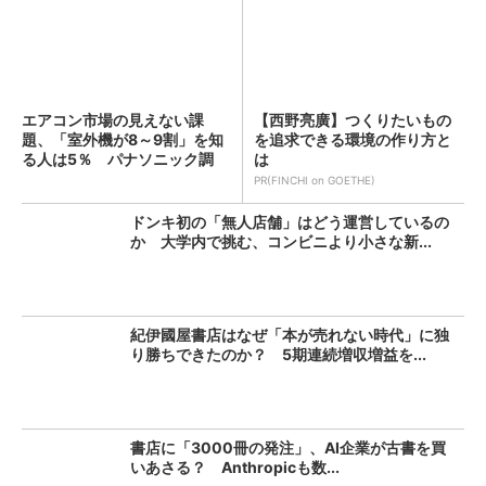
エアコン市場の見えない課
【西野亮廣】つくりたいもの
題、「室外機が8～9割」を知
を追求できる環境の作り方と
る人は5％ パナソニック調
は
査...
PR(FINCHI on GOETHE)
ドンキ初の「無人店舗」はどう運営しているの
か 大学内で挑む、コンビニより小さな新...
紀伊國屋書店はなぜ「本が売れない時代」に独
り勝ちできたのか？ 5期連続増収増益を...
書店に「3000冊の発注」、AI企業が古書を買
いあさる？ Anthropicも数...