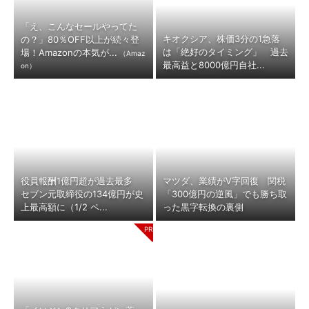
「え、こんなセールやってた
キオクシア、株価3分の1急落
の？」80％OFF以上が続々登
は「絶好のタイミング」 過去
場！Amazonの本気が...
（Amaz
最高益と8000億円自社...
on）
役員報酬1億円超が過去最多
マツダ、業績がV字回復 関税
セブン元取締役の134億円が史
「300億円の逆風」でも勝ち取
上最高額に（1/2 ペ...
った黒字転換の裏側