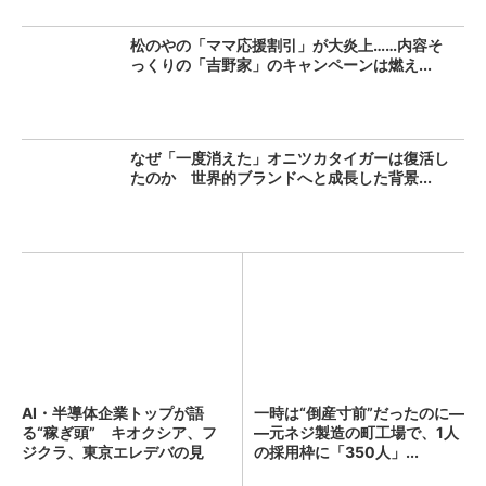
松のやの「ママ応援割引」が大炎上……内容そ
っくりの「吉野家」のキャンペーンは燃え...
なぜ「一度消えた」オニツカタイガーは復活し
たのか 世界的ブランドへと成長した背景...
AI・半導体企業トップが語
一時は“倒産寸前”だったのに―
る“稼ぎ頭” キオクシア、フ
―元ネジ製造の町工場で、1人
ジクラ、東京エレデバの見
の採用枠に「350人」...
解...