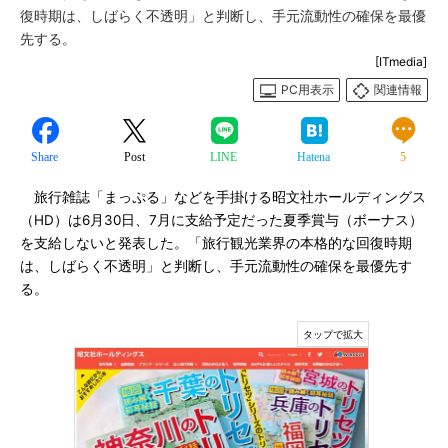
復時期は、しばらく不透明」と判断し、手元流動性の確保を最優
先する。
[ITmedia]
PC用表示
関連情報
Share
Post
LINE
Hatena
5
旅行雑誌「まっぷる」などを手掛ける昭文社ホールディングス
（HD）は6月30日、7月に支給予定だった夏季賞与（ボーナス）
を支給しないと発表した。「旅行観光業界の本格的な回復時期
は、しばらく不透明」と判断し、手元流動性の確保を最優先す
る。