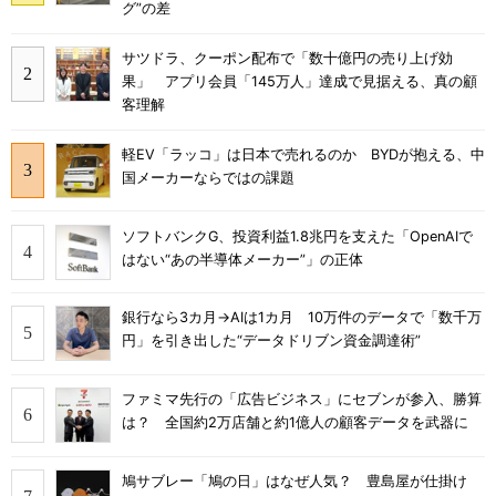
グ”の差
サツドラ、クーポン配布で「数十億円の売り上げ効
果」 アプリ会員「145万人」達成で見据える、真の顧
客理解
軽EV「ラッコ」は日本で売れるのか BYDが抱える、中
国メーカーならではの課題
ソフトバンクG、投資利益1.8兆円を支えた「OpenAIで
はない“あの半導体メーカー”」の正体
銀行なら3カ月→AIは1カ月 10万件のデータで「数千万
円」を引き出した“データドリブン資金調達術”
ファミマ先行の「広告ビジネス」にセブンが参入、勝算
は？ 全国約2万店舗と約1億人の顧客データを武器に
鳩サブレー「鳩の日」はなぜ人気？ 豊島屋が仕掛け