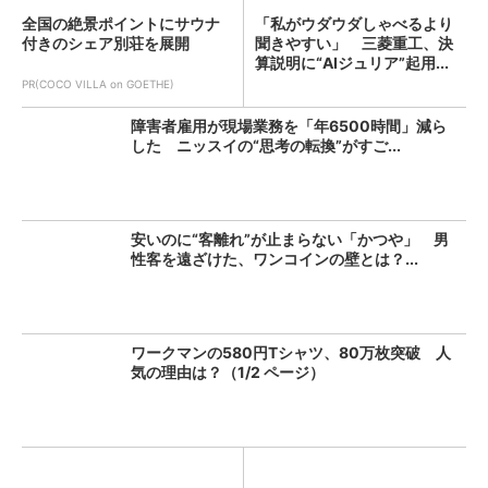
全国の絶景ポイントにサウナ
「私がウダウダしゃべるより
付きのシェア別荘を展開
聞きやすい」 三菱重工、決
算説明に“AIジュリア”起用...
PR(COCO VILLA on GOETHE)
障害者雇用が現場業務を「年6500時間」減ら
した ニッスイの“思考の転換”がすご...
安いのに“客離れ”が止まらない「かつや」 男
性客を遠ざけた、ワンコインの壁とは？...
ワークマンの580円Tシャツ、80万枚突破 人
気の理由は？（1/2 ページ）