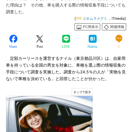
た理由は？ その他、車を購入する際の情報収集手段についても
調査した。
[
コネムラメグミ
，ITmedia]
PC用表示
関連情報
Share
Post
LINE
Hatena
1
定額カーリースを運営するナイル（東京都品川区）は、自家用
車を持っている全国の男女を対象に、車種を選ぶ際の情報収集の
手段について調査を実施した。調査から24.5％の人が「実物を見
ないで車種を決めている」と回答したことが分かった。