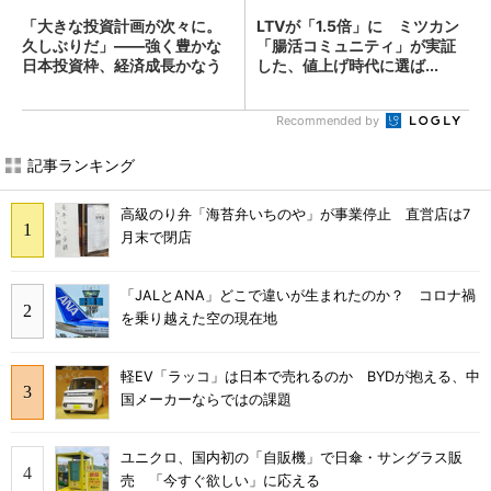
「大きな投資計画が次々に。
LTVが「1.5倍」に ミツカン
久しぶりだ」――強く豊かな
「腸活コミュニティ」が実証
日本投資枠、経済成長かなう
した、値上げ時代に選ば...
か...
Recommended by
記事ランキング
高級のり弁「海苔弁いちのや」が事業停止 直営店は7
月末で閉店
「JALとANA」どこで違いが生まれたのか？ コロナ禍
を乗り越えた空の現在地
軽EV「ラッコ」は日本で売れるのか BYDが抱える、中
国メーカーならではの課題
ユニクロ、国内初の「自販機」で日傘・サングラス販
売 「今すぐ欲しい」に応える