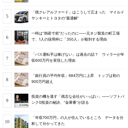
「残クレアルファード」はこうして広まった マイルド
ヤンキーとトヨタの“最適解”
一時は“倒産寸前”だったのに――元ネジ製造の町工場
で、1人の採用枠に「350人」が殺到する理由
「バス運転手は稼げない」は過去の話？ ウィラーが年
収600万円を実現した理由
「銀行員の平均年収」684万円に上昇 トップは初の
900万円超え
投資の機を逃す「残念な会社がいっぱい」――ソフトバ
ンクG投資の秘訣、“金庫番”が語る
「年収700万円」の人が住んでいるところ データを分
析して分かってきた