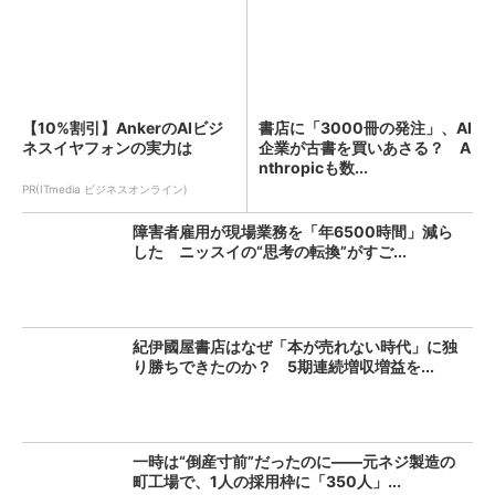
【10%割引】AnkerのAIビジ
書店に「3000冊の発注」、AI
ネスイヤフォンの実力は
企業が古書を買いあさる？ A
nthropicも数...
PR(ITmedia ビジネスオンライン)
障害者雇用が現場業務を「年6500時間」減ら
した ニッスイの“思考の転換”がすご...
紀伊國屋書店はなぜ「本が売れない時代」に独
り勝ちできたのか？ 5期連続増収増益を...
一時は“倒産寸前”だったのに――元ネジ製造の
町工場で、1人の採用枠に「350人」...