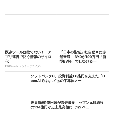
既存ツールは捨てない！ ア
「日本の聖域」軽自動車に赤
プリ連携で防ぐ情報のサイロ
船来襲 BYDが199万円「新
化
型EV軽」で仕掛ける一...
PR(ITmedia エンタープライズ)
ソフトバンクG、投資利益1.8兆円を支えた「O
penAIではない“あの半導体メー...
役員報酬1億円超が過去最多 セブン元取締役
の134億円が史上最高額に（1/2 ペ...