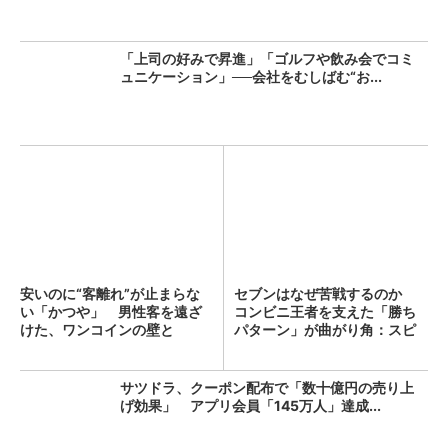
「上司の好みで昇進」「ゴルフや飲み会でコミ
ュニケーション」──会社をむしばむ“お...
安いのに“客離れ”が止まらな
セブンはなぜ苦戦するのか
い「かつや」 男性客を遠ざ
コンビニ王者を支えた「勝ち
けた、ワンコインの壁と
パターン」が曲がり角：スピ
は？...
ン...
サツドラ、クーポン配布で「数十億円の売り上
げ効果」 アプリ会員「145万人」達成...