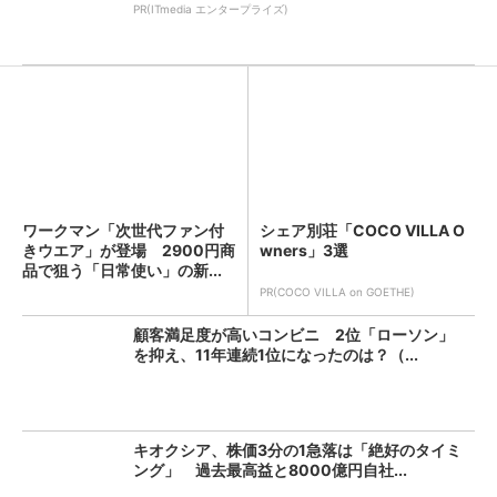
PR(ITmedia エンタープライズ)
ワークマン「次世代ファン付
シェア別荘「COCO VILLA O
きウエア」が登場 2900円商
wners」3選
品で狙う「日常使い」の新...
PR(COCO VILLA on GOETHE)
顧客満足度が高いコンビニ 2位「ローソン」
を抑え、11年連続1位になったのは？（...
キオクシア、株価3分の1急落は「絶好のタイミ
ング」 過去最高益と8000億円自社...