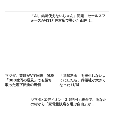
「AI、結局使えないじゃん」問題 セールスフ
ォースが431万件対応で導いた正解（...
マツダ、業績がV字回復 関税
「追加料金」を発生しないよ
「300億円の逆風」でも勝ち
うにしたら、葬儀社が大きく
取った黒字転換の裏側
なった (1/6)
ヤマダ×エディオン「2.5兆円」統合で、あなた
の街から「家電量販店を選ぶ自由」が...