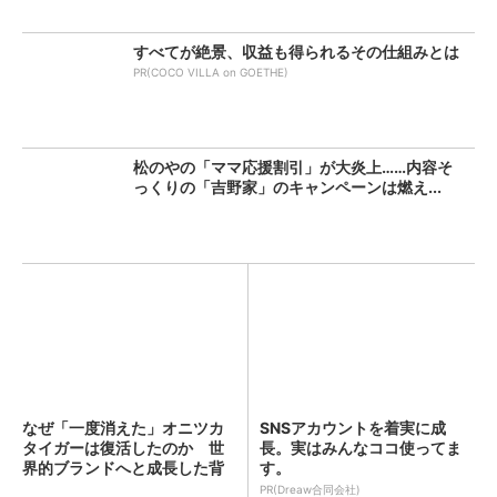
すべてが絶景、収益も得られるその仕組みとは
PR(COCO VILLA on GOETHE)
松のやの「ママ応援割引」が大炎上……内容そ
っくりの「吉野家」のキャンペーンは燃え...
なぜ「一度消えた」オニツカ
SNSアカウントを着実に成
タイガーは復活したのか 世
長。実はみんなココ使ってま
界的ブランドへと成長した背
す。
景...
PR(Dreaw合同会社)