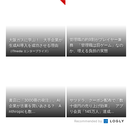
管理職の約9割がプレイヤー兼
大阪ガスに学ぶ！ 大手企業が
務 「管理職は罰ゲーム」なの
生成AI導入を成功させる理由
か、増える負担の実態
（ITmedia エンタープライズ）
書店に「3000冊の発注」、AI
サツドラ、クーポン配布で「数
企業が古書を買いあさる？ A
十億円の売り上げ効果」 アプ
nthropicも数...
リ会員「145万人」達成...
Recommended by