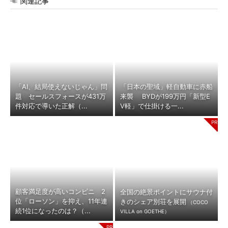
関連記事
「AI、結局使えないじゃん」問
「日本の聖域」軽自動車に赤船
題 セールスフォースが431万
来襲 BYDが199万円「新型E
件対応で導いた正解（...
V軽」で仕掛ける一...
顧客満足度が高いコンビニ 2
全国の絶景ポイントにサウナ付
位「ローソン」を抑え、11年連
きのシェア別荘を展開
（COCO
続1位になったのは？（...
VILLA on GOETHE）