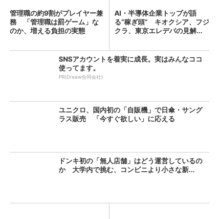
管理職の約9割がプレイヤー兼
AI・半導体企業トップが語
務 「管理職は罰ゲーム」な
る“稼ぎ頭” キオクシア、フジ
のか、増える負担の実態
クラ、東京エレデバの見解...
SNSアカウントを着実に成長。実はみんなココ
使ってます。
PR(Dreaw合同会社)
ユニクロ、国内初の「自販機」で日傘・サング
ラス販売 「今すぐ欲しい」に応える
ドンキ初の「無人店舗」はどう運営しているの
か 大学内で挑む、コンビニより小さな新...