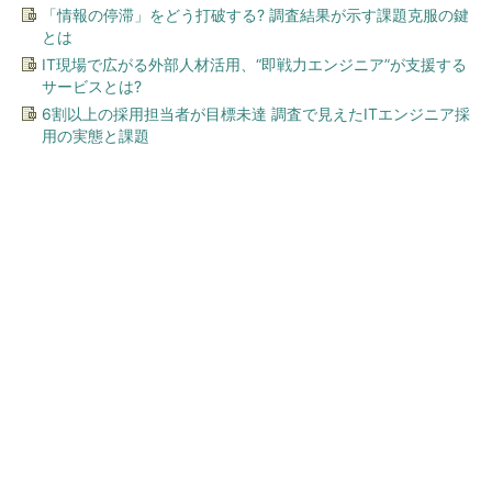
「情報の停滞」をどう打破する? 調査結果が示す課題克服の鍵
とは
IT現場で広がる外部人材活用、“即戦力エンジニア”が支援する
サービスとは?
6割以上の採用担当者が目標未達 調査で見えたITエンジニア採
用の実態と課題
今、あなたにオススメ
ワークマン、“女性向け”作業ウ
ェアを全店舗で展開へ 「カ
ワイイ」「機能性」を充実...
「え、こんなセールやってたの？」80％OFF以