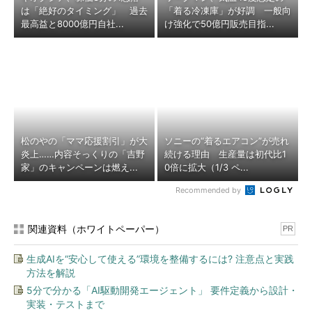
は「絶好のタイミング」 過去
「着る冷凍庫」が好調 一般向
最高益と8000億円自社...
け強化で50億円販売目指...
松のやの「ママ応援割引」が大
ソニーの“着るエアコン”が売れ
炎上……内容そっくりの「吉野
続ける理由 生産量は初代比1
家」のキャンペーンは燃え...
0倍に拡大（1/3 ペ...
Recommended by
関連資料（ホワイトペーパー）
PR
生成AIを“安心して使える”環境を整備するには? 注意点と実践
方法を解説
5分で分かる「AI駆動開発エージェント」 要件定義から設計・
実装・テストまで