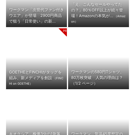
「え、こんなセールやってた
ワークマン「次世代ファン付き
の？」80％OFF以上が続々登
ウエア」が登場 2900円商品
場！Amazonの本気が...
（Amaz
で狙う「日常使い」の新...
on）
ワークマンの580円Tシャツ、
GOETHEとFINCHIがタッグを
80万枚突破 人気の理由は？
組み、新メディアを創設
（FINC
（1/2 ページ）
HI on GOETHE）
キオクシア、株価3分の1急落
ワークマン、気温45度想定の