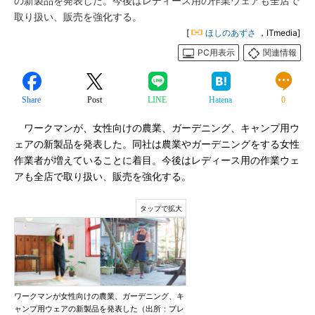
の新製品を発表した。今後はレディース用の作業ウェアも全店で
取り扱い、販売を強化する。
[
ほしのあずさ
，ITmedia]
PC用表示
関連情報
Share
Post
LINE
Hatena
0
ワークマンが、女性向けの農業、ガーデニング、キャンプ用ウ
ェアの新製品を発表した。同社は農業やガーデニングをする女性
作業者が増えていることに着目。今後はレディース用の作業ウェ
アも全店で取り扱い、販売を強化する。
ワークマンが女性向けの農業、ガーデニング、キ
ャンプ用ウェアの新製品を発表した（出所：プレ