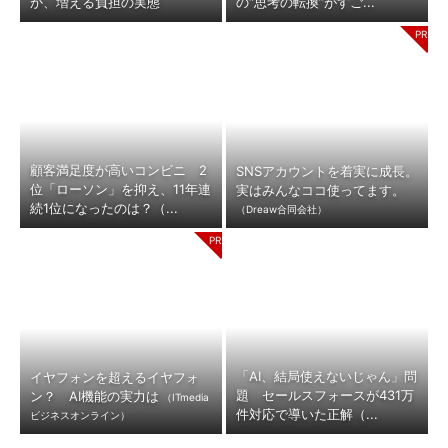
か、増える負担の実態
の“思考の転換”がすご...
顧客満足度が高いコンビニ 2
SNSアカウントを着実に成長。
位「ローソン」を抑え、11年連
実はみんなココ使ってます。
続1位になったのは？（...
（Dreaw合同会社）
「AI、結局使えないじゃん」問
イヤフォンを超えるイヤフォ
題 セールスフォースが431万
ン？ AI機能の実力は
（ITmedia
件対応で導いた正解（...
ビジネスオンライン）