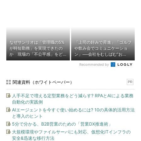
なぜサンリオは「管理職の5%
「上司の好みで昇進」「ゴルフ
が時短勤務」を実現できたの
や飲み会でコミュニケーショ
か 現場の「不公平感」をど...
ン」──会社をむしばむ“お...
Recommended by
関連資料（ホワイトペーパー）
PR
人手不足で増える定型業務をどう減らす? RPAとAIによる業務
自動化の実践例
AIエージェントを今すぐ使い始めるには? 10の具体的活用方法
と導入のヒント
5分で分かる、B2B営業のための「営業DX推進術」
大規模環境やファイルサーバにも対応、仮想化ITインフラの
安全&迅速な移行方法