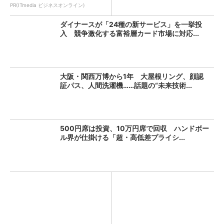
PR(ITmedia ビジネスオンライン)
ダイナースが「24種の新サービス」を一挙投
入 競争激化する富裕層カード市場に対応...
大阪・関西万博から1年 大屋根リング、顔認
証パス、人間洗濯機……話題の“未来技術...
500円席は投資、10万円席で回収 ハンドボー
ル界が仕掛ける「超・高低差プライシ...