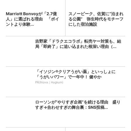
Marriott Bonvoyが「2.7億
スノーピーク、佐賀に“泊まれ
人」に選ばれる理由 「ポイ
る公園” 弥生時代をモチーフ
ントより体験...
にした宿泊施設
吉野家「ドラクエコラボ」転売ヤー対策も、結
局「即終了」に追い込まれた根深い理由（...
「イソジン®クリアうがい薬」といっしょに
「うがいパワー」で一年中！ 健やか
PR(iNova｜Hugkum)
ローソンが“やりすぎ企画”を続ける理由 盛り
すぎ→合わせすぎの舞台裏：SNS投稿...