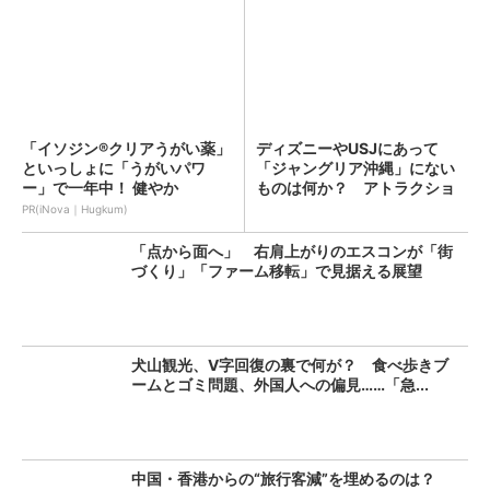
「イソジン®クリアうがい薬」
ディズニーやUSJにあって
といっしょに「うがいパワ
「ジャングリア沖縄」にない
ー」で一年中！ 健やか
ものは何か？ アトラクショ
ン...
PR(iNova｜Hugkum)
「点から面へ」 右肩上がりのエスコンが「街
づくり」「ファーム移転」で見据える展望
犬山観光、V字回復の裏で何が？ 食べ歩きブ
ームとゴミ問題、外国人への偏見……「急...
中国・香港からの“旅行客減”を埋めるのは？