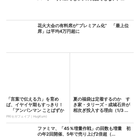
花火大会の有料席が“プレミアム化” 「最上位
席」は平均4万円超に
「言葉で伝える力」を育め
夏の福袋は定着するのか す
ば、イヤイヤ期もすっきり！
き家・タリーズ・成城石井が
「アンパンマン ことばずか
相次ぎ投入する理由（1/3 ...
ん...
PR(セガフェイブ｜HugKum)
ファミマ、「45％増量作戦」の回数も増量 初
の年2回開催、5年で売り上げ2倍超（...