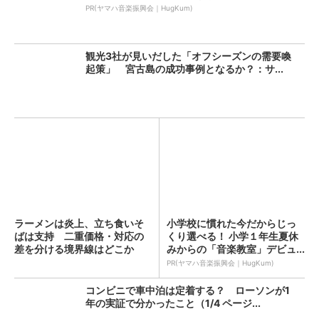
PR(ヤマハ音楽振興会｜HugKum)
観光3社が見いだした「オフシーズンの需要喚
起策」 宮古島の成功事例となるか？：サ...
ラーメンは炎上、立ち食いそ
小学校に慣れた今だからじっ
ばは支持 二重価格・対応の
くり選べる！ 小学１年生夏休
差を分ける境界線はどこか
みからの「音楽教室」デビュ...
（1...
PR(ヤマハ音楽振興会｜HugKum)
コンビニで車中泊は定着する？ ローソンが1
年の実証で分かったこと（1/4 ページ...