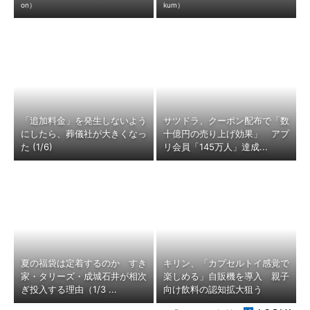
on）
kum）
「追加料金」を発生しないよう
サツドラ、クーポン配布で「数
にしたら、葬儀社が大きくなっ
十億円の売り上げ効果」 アプ
た (1/6)
リ会員「145万人」達成...
夏の福袋は定着するのか すき
キリン、「カプセルトイ感覚で
家・タリーズ・成城石井が相次
楽しめる」自販機を導入 親子
ぎ投入する理由（1/3 ...
向け飲料の認知拡大狙う