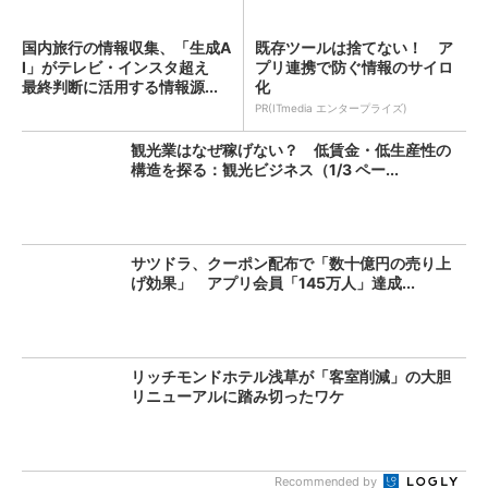
国内旅行の情報収集、「生成A
既存ツールは捨てない！ ア
I」がテレビ・インスタ超え
プリ連携で防ぐ情報のサイロ
最終判断に活用する情報源...
化
PR(ITmedia エンタープライズ)
観光業はなぜ稼げない？ 低賃金・低生産性の
構造を探る：観光ビジネス（1/3 ペー...
サツドラ、クーポン配布で「数十億円の売り上
げ効果」 アプリ会員「145万人」達成...
リッチモンドホテル浅草が「客室削減」の大胆
リニューアルに踏み切ったワケ
Recommended by