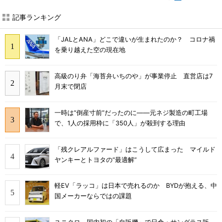
記事ランキング
「JALとANA」どこで違いが生まれたのか？ コロナ禍
を乗り越えた空の現在地
高級のり弁「海苔弁いちのや」が事業停止 直営店は7
月末で閉店
一時は“倒産寸前”だったのに――元ネジ製造の町工場
で、1人の採用枠に「350人」が殺到する理由
「残クレアルファード」はこうして広まった マイルド
ヤンキーとトヨタの“最適解”
軽EV「ラッコ」は日本で売れるのか BYDが抱える、中
国メーカーならではの課題