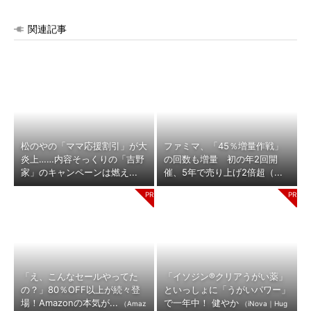
関連記事
松のやの「ママ応援割引」が大
ファミマ、「45％増量作戦」
炎上……内容そっくりの「吉野
の回数も増量 初の年2回開
家」のキャンペーンは燃え...
催、5年で売り上げ2倍超（...
「え、こんなセールやってた
「イソジン®クリアうがい薬」
の？」80％OFF以上が続々登
といっしょに「うがいパワー」
場！Amazonの本気が...
で一年中！ 健やか
（Amaz
（iNova｜Hug