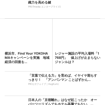
織力を高める鍵
PR(ITmedia エンタープライズ)
横浜市、Find Your YOKOHA
レジャー施設の平均入場料「1
MAキャンペーンを実施 地域
768円」 値上げが止まらない
経済の回復を...
ジャンルは？
「言葉で伝える力」を育めば、イヤイヤ期もす
っきり！ 「アンパンマン ことばずかん...
PR(セガフェイブ｜HugKum)
日本人の「京都離れ」はなぜ起こったか オー
バーツーリズムでもホテル高騰でもない、...