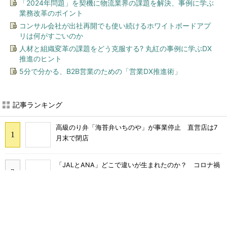
「2024年問題」を契機に物流業界の課題を解決、事例に学ぶ
業務改革のポイント
コンサル会社が出社再開でも使い続けるホワイトボードアプ
リは何がすごいのか
人材と組織変革の課題をどう克服する? 丸紅の事例に学ぶDX
推進のヒント
5分で分かる、B2B営業のための「営業DX推進術」
記事ランキング
高級のり弁「海苔弁いちのや」が事業停止 直営店は7
月末で閉店
「JALとANA」どこで違いが生まれたのか？ コロナ禍
を乗り越えた空の現在地
一時は“倒産寸前”だったのに――元ネジ製造の町工場
で、1人の採用枠に「350人」が殺到する理由